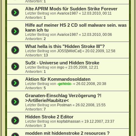
Antworten:
1
Alte APRM Mods für Sudden Strike Forever
Letzter Beitrag von
Avarice1987
«
12.03.2010, 00:11
Antworten:
1
Hilfe auf meiner HS 2 CD soll malware sein. was
kann ich tu
Letzter Beitrag von
Avarice1987
«
12.03.2010, 00:06
Antworten:
2
What hella is this "Hidden Stroke III"?
Letzter Beitrag von
JOSS[WildCat]
«
20.02.2009, 12:58
Antworten:
13
SuSt - Universe und Hidden Stroke
Letzter Beitrag von
ingo
«
23.05.2008, 12:21
Antworten:
1
Aktion für Kommandosoldaten
Letzter Beitrag von
-gehtnix-
«
26.02.2008, 20:38
Antworten:
5
Granaten-Einschlag Verzögerung ?!
>Artillerie/Haubitze<
Letzter Beitrag von
Postman
«
26.02.2008, 15:55
Antworten:
7
Hidden Stroke 2 Editor
Letzter Beitrag von
kopfabhassan
«
19.12.2007, 23:37
Antworten:
3
modden mit hiddenstroke 2 resources ?