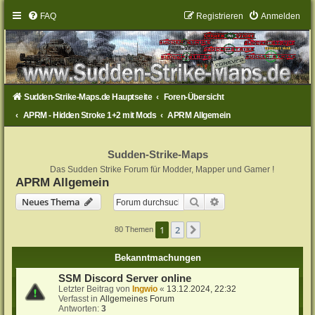
FAQ
Registrieren
Anmelden
Sudden-Strike-Maps.de Hauptseite
Foren-Übersicht
APRM - Hidden Stroke 1+2 mit Mods
APRM Allgemein
Sudden-Strike-Maps
Das Sudden Strike Forum für Modder, Mapper und Gamer !
APRM Allgemein
Suche
Erweiterte Suche
Neues Thema
1
2
Nächste
80 Themen
Bekanntmachungen
SSM Discord Server online
Letzter Beitrag von
Ingwio
«
13.12.2024, 22:32
Verfasst in
Allgemeines Forum
Antworten:
3