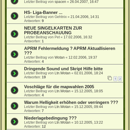
Letzter Beitrag von
spacen
«
26.04.2007, 16:47
HS- Liga-Banner ...
Letzter Beitrag von
Gehtnix
«
21.04.2006, 14:31
Antworten:
9
NEUE SINGELKARTEN ZUR
PROBEANSCHAUUNG
Letzter Beitrag von
Pet
«
17.02.2006, 16:32
Antworten:
1
APRM Fehlermeldung ? APRM Aktuallisieren
???
Letzter Beitrag von
Wotan
«
12.02.2006, 19:37
Antworten:
4
Dringende Sound und Skript Hilfe bitte
Letzter Beitrag von
Ltn.Wotan
«
02.01.2006, 18:24
Antworten:
19
1
2
Voschläge für die mapwahlen 2005
Letzter Beitrag von
Ltn.Wotan
«
15.12.2005, 18:05
Antworten:
4
Warum Helligkeit erhöhen oder verringern ???
Letzter Beitrag von
Ltn.Wotan
«
15.12.2005, 09:44
Antworten:
7
Niederlagebedingung ???
Letzter Beitrag von
Ltn.Wotan
«
10.12.2005, 13:22
Antworten:
12