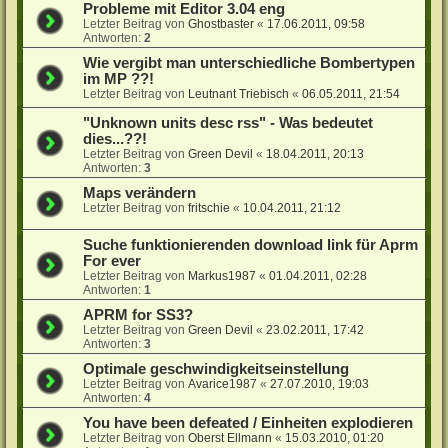
Probleme mit Editor 3.04 eng
Letzter Beitrag von
Ghostbaster
«
17.06.2011, 09:58
Antworten:
2
Wie vergibt man unterschiedliche Bombertypen
im MP ??!
Letzter Beitrag von
Leutnant Triebisch
«
06.05.2011, 21:54
"Unknown units desc rss" - Was bedeutet
dies...??!
Letzter Beitrag von
Green Devil
«
18.04.2011, 20:13
Antworten:
3
Maps verändern
Letzter Beitrag von
fritschie
«
10.04.2011, 21:12
Suche funktionierenden download link für Aprm
For ever
Letzter Beitrag von
Markus1987
«
01.04.2011, 02:28
Antworten:
1
APRM for SS3?
Letzter Beitrag von
Green Devil
«
23.02.2011, 17:42
Antworten:
3
Optimale geschwindigkeitseinstellung
Letzter Beitrag von
Avarice1987
«
27.07.2010, 19:03
Antworten:
4
You have been defeated / Einheiten explodieren
Letzter Beitrag von
Oberst Ellmann
«
15.03.2010, 01:20