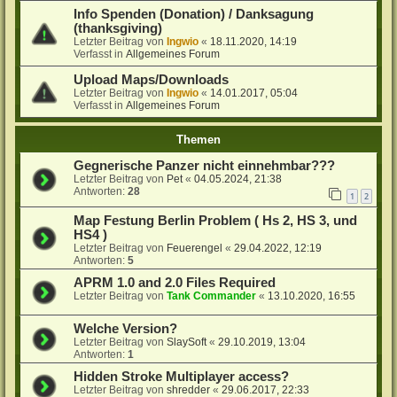
Info Spenden (Donation) / Danksagung
(thanksgiving)
Letzter Beitrag von
Ingwio
«
18.11.2020, 14:19
Verfasst in
Allgemeines Forum
Upload Maps/Downloads
Letzter Beitrag von
Ingwio
«
14.01.2017, 05:04
Verfasst in
Allgemeines Forum
Themen
Gegnerische Panzer nicht einnehmbar???
Letzter Beitrag von
Pet
«
04.05.2024, 21:38
Antworten:
28
1
2
Map Festung Berlin Problem ( Hs 2, HS 3, und
HS4 )
Letzter Beitrag von
Feuerengel
«
29.04.2022, 12:19
Antworten:
5
APRM 1.0 and 2.0 Files Required
Letzter Beitrag von
Tank Commander
«
13.10.2020, 16:55
Welche Version?
Letzter Beitrag von
SlaySoft
«
29.10.2019, 13:04
Antworten:
1
Hidden Stroke Multiplayer access?
Letzter Beitrag von
shredder
«
29.06.2017, 22:33