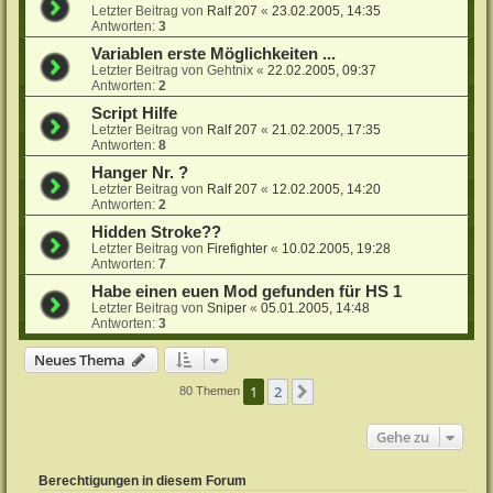
Letzter Beitrag von
Ralf 207
«
23.02.2005, 14:35
Antworten:
3
Variablen erste Möglichkeiten ...
Letzter Beitrag von
Gehtnix
«
22.02.2005, 09:37
Antworten:
2
Script Hilfe
Letzter Beitrag von
Ralf 207
«
21.02.2005, 17:35
Antworten:
8
Hanger Nr. ?
Letzter Beitrag von
Ralf 207
«
12.02.2005, 14:20
Antworten:
2
Hidden Stroke??
Letzter Beitrag von
Firefighter
«
10.02.2005, 19:28
Antworten:
7
Habe einen euen Mod gefunden für HS 1
Letzter Beitrag von
Sniper
«
05.01.2005, 14:48
Antworten:
3
Neues Thema
1
2
Nächste
80 Themen
Gehe zu
Berechtigungen in diesem Forum