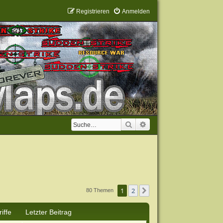
Registrieren
Anmelden
Suche
Erweiterte Suche
1
2
Nächste
80 Themen
iffe
Letzter Beitrag