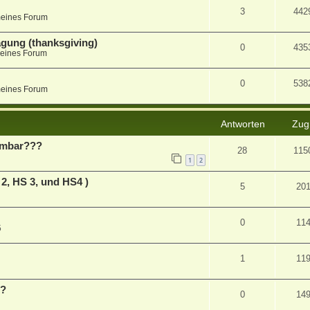
3
442
meines Forum
agung (thanksgiving)
0
435
eines Forum
0
538
meines Forum
Antworten
Zugr
hmbar???
28
115
1
2
2, HS 3, und HS4 )
5
20
0
11
5
1
11
s?
0
14