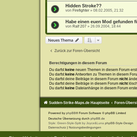
Hidden Stroke??
von
Firefighter
»
08.02.2005, 21:32
Habe einen euen Mod gefunden f
von
Ralf 207
»
26.09.2004, 18:44
Neues Thema
Zurück zur Foren-Übersicht
Berechtigungen in diesem Forum
Du darfst
keine
neuen Themen in diesem Forum erste
Du darfst
keine
Antworten zu Themen in diesem Forum
Du darfst deine Beiträge in diesem Forum
nicht
ände
Du darfst deine Beiträge in diesem Forum
nicht
lösc
Du darfst
keine
Dateianhänge in diesem Forum erste
Sudden-Strike-Maps.de Hauptseite
Foren-Übers
Powered by
phpBB
® Forum Software © phpBB Limited
Deutsche Übersetzung durch
phpBB.de
Style: Green-Style-Split by Joyce&Luna
phpBB-Style-Design
Datenschutz
|
Nutzungsbedingungen