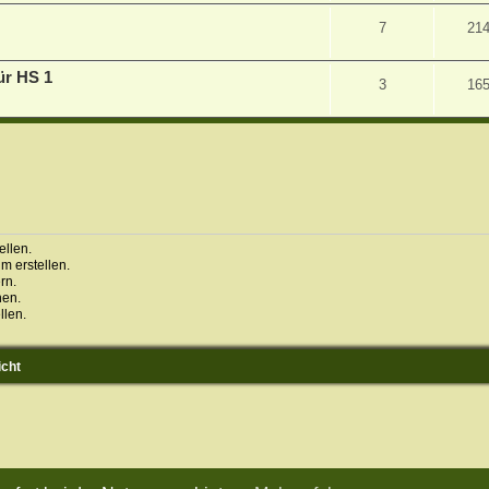
7
21
ür HS 1
3
16
llen.
 erstellen.
rn.
hen.
llen.
icht