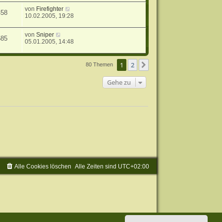
von
Firefighter
458
10.02.2005, 19:28
von
Sniper
585
05.01.2005, 14:48
1
2
Nächste
80 Themen
Gehe zu
Alle Cookies löschen
Alle Zeiten sind
UTC+02:00