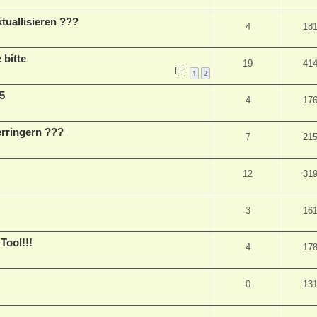
uallisieren ???
4
18
 bitte
19
41
1
2
5
4
17
erringern ???
7
21
12
31
3
16
ool!!!
4
17
0
13