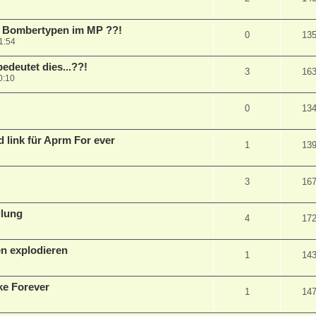
e Bombertypen im MP ??!
0
13
1:54
edeutet dies...??!
3
16
0:10
0
13
 link für Aprm For ever
1
13
3
16
llung
4
17
en explodieren
1
14
ke Forever
1
14