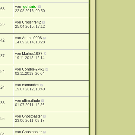
von
-gehtnix-
863
22.08.2016, 09:50
von
Crossfire42
039
25.04.2015, 17:12
von
Anubis0006
842
14.09.2014, 18:28
von
Markus1987
637
19.11.2013, 12:14
von
Condor-2-4-2
384
02.11.2013, 20:04
von
comandos
724
19.07.2012, 18:40
von
ultimathule
333
01.07.2011, 12:36
von
Ghostbaster
095
23.06.2011, 09:17
von
Ghostbaster
964