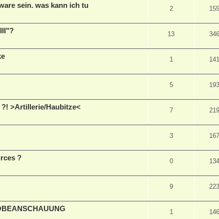
ware sein. was kann ich tu
2
15
III"?
13
34
ke
1
14
5
19
! >Artillerie/Haubitze<
7
21
3
16
rces ?
0
13
9
22
ROBEANSCHAUUNG
1
14