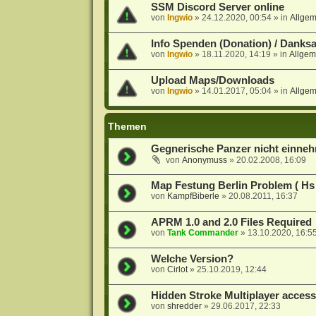
SSM Discord Server online
von
Ingwio
»
24.12.2020, 00:54
» in
Allge
Info Spenden (Donation) / Danks
von
Ingwio
»
18.11.2020, 14:19
» in
Allgem
Upload Maps/Downloads
von
Ingwio
»
14.01.2017, 05:04
» in
Allge
Themen
Gegnerische Panzer nicht einne
von
Anonymuss
»
20.02.2008, 16:09
Map Festung Berlin Problem ( Hs 
von
KampfBiberle
»
20.08.2011, 16:37
APRM 1.0 and 2.0 Files Required
von
Tank Commander
»
13.10.2020, 16:5
Welche Version?
von
Cirlot
»
25.10.2019, 12:44
Hidden Stroke Multiplayer acces
von
shredder
»
29.06.2017, 22:33