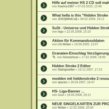
Hilfe auf meiner HS 2 CD soll mal
von
Avarice1987
»
07.03.2010, 13:49
What hella is this "Hidden Stroke 
von
JOSS[WildCat]
»
09.02.2009, 19:12
SuSt - Universe und Hidden Stro
von
ingo
»
22.05.2008, 15:10
Aktion für Kommandosoldaten
von
Ltn.Wotan
»
19.09.2005, 13:07
Granaten-Einschlag Verzögerung ?
von
Anonymuss
»
17.02.2008, 18:00
Hidden Stroke 2 Editor
von
Stahlgewitter
»
19.12.2007, 17:23
modden mit hiddenstroke 2 resou
von
spacen
»
26.04.2007, 16:47
HS- Liga-Banner ...
von
Gast
»
18.04.2006, 20:21
NEUE SINGELKARTEN ZUR P
von
Wotan
»
12.02.2006, 20:20