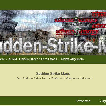
icht
APRM - Hidden Stroke 1+2 mit Mods
APRM Allgemein
Sudden-Strike-Maps
Das Sudden Strike Forum für Modder, Mapper und Gamer !
rweiterte Suche
Antworten
Zugr