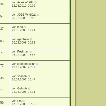
von
Avarice1987
534
12.03.2010, 00:06
von
JOSS[WildCat]
654
20.02.2009, 12:58
von
ingo
137
23.05.2008, 12:21
von
-gehtnix-
305
26.02.2008, 20:38
von
Postman
974
26.02.2008, 15:55
von
kopfabhassan
777
19.12.2007, 23:37
von
spacen
438
26.04.2007, 16:47
von
Gehtnix
314
21.04.2006, 14:31
von
Pet
659
17.02.2006, 16:32