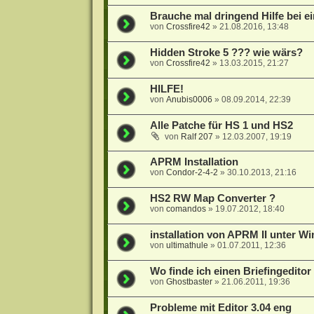
Brauche mal dringend Hilfe bei e
von
Crossfire42
»
21.08.2016, 13:48
Hidden Stroke 5 ??? wie wärs?
von
Crossfire42
»
13.03.2015, 21:27
HILFE!
von
Anubis0006
»
08.09.2014, 22:39
Alle Patche für HS 1 und HS2
von
Ralf 207
»
12.03.2007, 19:19
APRM Installation
von
Condor-2-4-2
»
30.10.2013, 21:16
HS2 RW Map Converter ?
von
comandos
»
19.07.2012, 18:40
installation von APRM II unter W
von
ultimathule
»
01.07.2011, 12:36
Wo finde ich einen Briefingeditor
von
Ghostbaster
»
21.06.2011, 19:36
Probleme mit Editor 3.04 eng