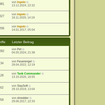
von
Ingwio
981
13.12.2024, 22:32
von
Ingwio
327
18.11.2020, 14:19
von
Ingwio
206
14.01.2017, 05:04
iffe
Letzter Beitrag
von
Pet
092
04.05.2024, 21:38
von
Feuerengel
134
29.04.2022, 12:19
von
Tank Commander
428
13.10.2020, 16:55
von
SlaySoft
902
29.10.2019, 13:04
von
shredder
959
29.06.2017, 22:33