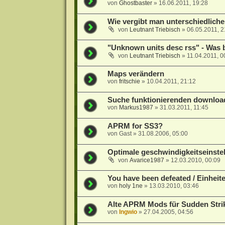
von
Ghostbaster
»
16.06.2011, 19:28
Wie vergibt man unterschiedlich
von
Leutnant Triebisch
»
06.05.2011, 2
"Unknown units desc rss" - Was b
von
Leutnant Triebisch
»
11.04.2011, 0
Maps verändern
von
fritschie
»
10.04.2011, 21:12
Suche funktionierenden download
von
Markus1987
»
31.03.2011, 11:45
APRM for SS3?
von
Gast
»
31.08.2006, 05:00
Optimale geschwindigkeitseinste
von
Avarice1987
»
12.03.2010, 00:09
You have been defeated / Einheit
von
holy 1ne
»
13.03.2010, 03:46
Alte APRM Mods für Sudden Stri
von
Ingwio
»
27.04.2005, 04:56