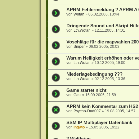
APRM Fehlermeldung ? APRM Akt
von
Wotan
»
05.02.2006, 18:44
Dringende Sound und Skript Hilfe
von
Ltn.Wotan
»
12.11.2005, 14:01
Voschläge für die mapwahlen 200
von
Sniper
»
06.02.2005, 20:03
Warum Helligkeit erhöhen oder v
von
Ltn.Wotan
»
10.12.2005, 19:00
Niederlagebedingung ???
von
Ltn.Wotan
»
02.12.2005, 13:36
Game startet nicht
von
Gast
»
15.09.2005, 21:59
APRM kein Kommentar zum HS2 T
von
Psycho-Dad007
»
19.08.2005, 14:57
SSM IP Multiplayer Datenbank
von
Ingwio
»
15.05.2005, 19:22
2 Weltkrieg