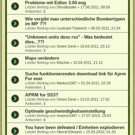
Probleme mit Editor 3.04 eng
Letzter Beitrag von
Ghostbaster
«
17.06.2011, 09:58
Antworten:
2
Wie vergibt man unterschiedliche Bombertypen
im MP ??!
Letzter Beitrag von
Leutnant Triebisch
«
06.05.2011, 21:54
"Unknown units desc rss" - Was bedeutet
dies...??!
Letzter Beitrag von
Green Devil
«
18.04.2011, 20:13
Antworten:
3
Maps verändern
Letzter Beitrag von
fritschie
«
10.04.2011, 21:12
Suche funktionierenden download link für Aprm
For ever
Letzter Beitrag von
Markus1987
«
01.04.2011, 02:28
Antworten:
1
APRM for SS3?
Letzter Beitrag von
Green Devil
«
23.02.2011, 17:42
Antworten:
3
Optimale geschwindigkeitseinstellung
Letzter Beitrag von
Avarice1987
«
27.07.2010, 19:03
Antworten:
4
You have been defeated / Einheiten explodieren
Letzter Beitrag von
Oberst Ellmann
«
15.03.2010, 01:20