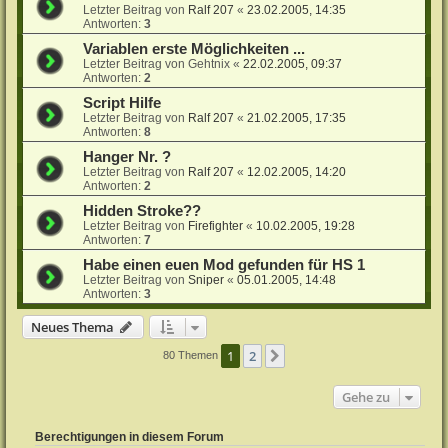
Letzter Beitrag von
Ralf 207
«
23.02.2005, 14:35
Antworten:
3
Variablen erste Möglichkeiten ...
Letzter Beitrag von
Gehtnix
«
22.02.2005, 09:37
Antworten:
2
Script Hilfe
Letzter Beitrag von
Ralf 207
«
21.02.2005, 17:35
Antworten:
8
Hanger Nr. ?
Letzter Beitrag von
Ralf 207
«
12.02.2005, 14:20
Antworten:
2
Hidden Stroke??
Letzter Beitrag von
Firefighter
«
10.02.2005, 19:28
Antworten:
7
Habe einen euen Mod gefunden für HS 1
Letzter Beitrag von
Sniper
«
05.01.2005, 14:48
Antworten:
3
Neues Thema
1
2
Nächste
80 Themen
Gehe zu
Berechtigungen in diesem Forum