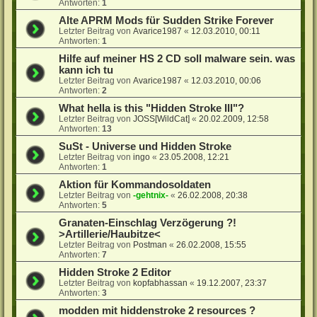
Antworten:
1
Alte APRM Mods für Sudden Strike Forever
Letzter Beitrag von
Avarice1987
«
12.03.2010, 00:11
Antworten:
1
Hilfe auf meiner HS 2 CD soll malware sein. was
kann ich tu
Letzter Beitrag von
Avarice1987
«
12.03.2010, 00:06
Antworten:
2
What hella is this "Hidden Stroke III"?
Letzter Beitrag von
JOSS[WildCat]
«
20.02.2009, 12:58
Antworten:
13
SuSt - Universe und Hidden Stroke
Letzter Beitrag von
ingo
«
23.05.2008, 12:21
Antworten:
1
Aktion für Kommandosoldaten
Letzter Beitrag von
-gehtnix-
«
26.02.2008, 20:38
Antworten:
5
Granaten-Einschlag Verzögerung ?!
>Artillerie/Haubitze<
Letzter Beitrag von
Postman
«
26.02.2008, 15:55
Antworten:
7
Hidden Stroke 2 Editor
Letzter Beitrag von
kopfabhassan
«
19.12.2007, 23:37
Antworten:
3
modden mit hiddenstroke 2 resources ?