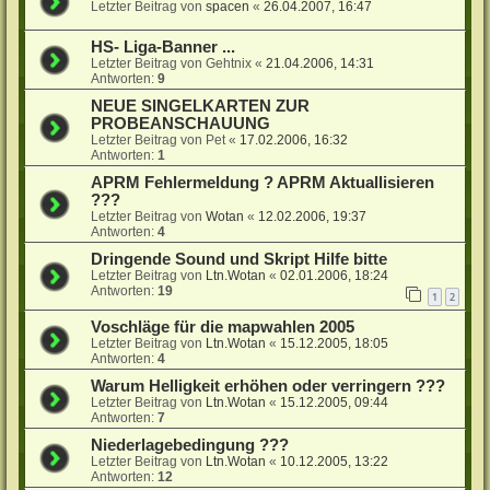
Letzter Beitrag von
spacen
«
26.04.2007, 16:47
HS- Liga-Banner ...
Letzter Beitrag von
Gehtnix
«
21.04.2006, 14:31
Antworten:
9
NEUE SINGELKARTEN ZUR
PROBEANSCHAUUNG
Letzter Beitrag von
Pet
«
17.02.2006, 16:32
Antworten:
1
APRM Fehlermeldung ? APRM Aktuallisieren
???
Letzter Beitrag von
Wotan
«
12.02.2006, 19:37
Antworten:
4
Dringende Sound und Skript Hilfe bitte
Letzter Beitrag von
Ltn.Wotan
«
02.01.2006, 18:24
Antworten:
19
1
2
Voschläge für die mapwahlen 2005
Letzter Beitrag von
Ltn.Wotan
«
15.12.2005, 18:05
Antworten:
4
Warum Helligkeit erhöhen oder verringern ???
Letzter Beitrag von
Ltn.Wotan
«
15.12.2005, 09:44
Antworten:
7
Niederlagebedingung ???
Letzter Beitrag von
Ltn.Wotan
«
10.12.2005, 13:22
Antworten:
12