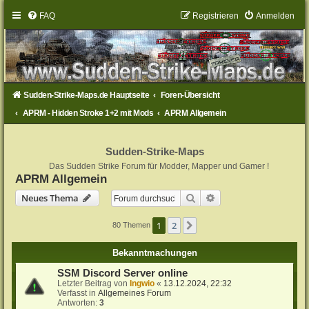
FAQ
Registrieren
Anmelden
Sudden-Strike-Maps.de Hauptseite
Foren-Übersicht
APRM - Hidden Stroke 1+2 mit Mods
APRM Allgemein
Sudden-Strike-Maps
Das Sudden Strike Forum für Modder, Mapper und Gamer !
APRM Allgemein
Suche
Erweiterte Suche
Neues Thema
1
2
Nächste
80 Themen
Bekanntmachungen
SSM Discord Server online
Letzter Beitrag von
Ingwio
«
13.12.2024, 22:32
Verfasst in
Allgemeines Forum
Antworten:
3