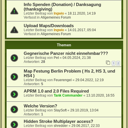
Info Spenden (Donation) / Danksagung
(thanksgiving)
Letzter Beitrag von
Ingwio
«
18.11.2020, 14:19
Verfasst in
Allgemeines Forum
Upload Maps/Downloads
Letzter Beitrag von
Ingwio
«
14.01.2017, 05:04
Verfasst in
Allgemeines Forum
Themen
Gegnerische Panzer nicht einnehmbar???
Letzter Beitrag von
Pet
«
04.05.2024, 21:38
Antworten:
28
1
2
Map Festung Berlin Problem ( Hs 2, HS 3, und
HS4 )
Letzter Beitrag von
Feuerengel
«
29.04.2022, 12:19
Antworten:
5
APRM 1.0 and 2.0 Files Required
Letzter Beitrag von
Tank Commander
«
13.10.2020, 16:55
Welche Version?
Letzter Beitrag von
SlaySoft
«
29.10.2019, 13:04
Antworten:
1
Hidden Stroke Multiplayer access?
Letzter Beitrag von
shredder
«
29.06.2017, 22:33