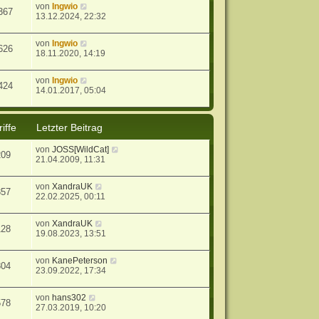
von
Ingwio
367
13.12.2024, 22:32
von
Ingwio
626
18.11.2020, 14:19
von
Ingwio
424
14.01.2017, 05:04
iffe
Letzter Beitrag
von
JOSS[WildCat]
209
21.04.2009, 11:31
von
XandraUK
857
22.02.2025, 00:11
von
XandraUK
128
19.08.2023, 13:51
von
KanePeterson
804
23.09.2022, 17:34
von
hans302
578
27.03.2019, 10:20