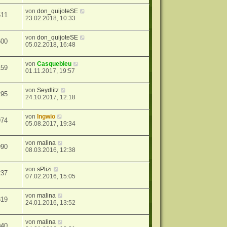
von
don_quijoteSE
511
23.02.2018, 10:33
von
don_quijoteSE
600
05.02.2018, 16:48
von
Casquebleu
159
01.11.2017, 19:57
von
Seydlitz
295
24.10.2017, 12:18
von
Ingwio
974
05.08.2017, 19:34
von
malina
990
08.03.2016, 12:38
von
sPlizi
237
07.02.2016, 15:05
von
malina
819
24.01.2016, 13:52
von
malina
040