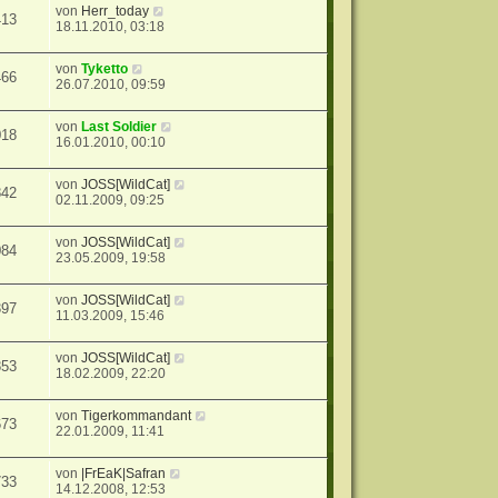
von
Herr_today
413
18.11.2010, 03:18
von
Tyketto
466
26.07.2010, 09:59
von
Last Soldier
018
16.01.2010, 00:10
von
JOSS[WildCat]
842
02.11.2009, 09:25
von
JOSS[WildCat]
084
23.05.2009, 19:58
von
JOSS[WildCat]
397
11.03.2009, 15:46
von
JOSS[WildCat]
853
18.02.2009, 22:20
von
Tigerkommandant
673
22.01.2009, 11:41
von
|FrEaK|Safran
733
14.12.2008, 12:53