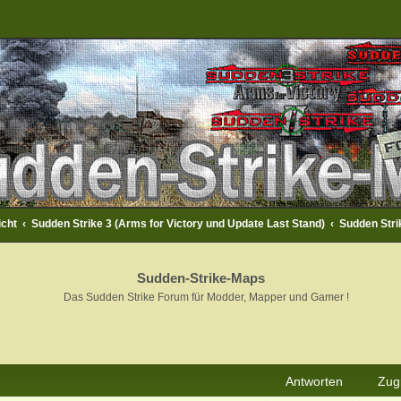
icht
Sudden Strike 3 (Arms for Victory und Update Last Stand)
Sudden Stri
Sudden-Strike-Maps
Das Sudden Strike Forum für Modder, Mapper und Gamer !
rweiterte Suche
Antworten
Zugr