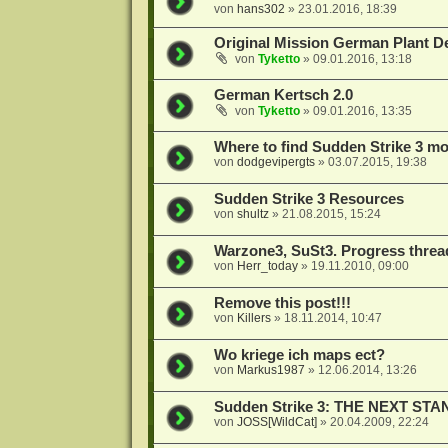
von
hans302
»
23.01.2016, 18:39
Original Mission German Plant D
von
Tyketto
»
09.01.2016, 13:18
German Kertsch 2.0
von
Tyketto
»
09.01.2016, 13:35
Where to find Sudden Strike 3 m
von
dodgevipergts
»
03.07.2015, 19:38
Sudden Strike 3 Resources
von
shultz
»
21.08.2015, 15:24
Warzone3, SuSt3. Progress th
von
Herr_today
»
19.11.2010, 09:00
Remove this post!!!
von
Killers
»
18.11.2014, 10:47
Wo kriege ich maps ect?
von
Markus1987
»
12.06.2014, 13:26
Sudden Strike 3: THE NEXT STA
von
JOSS[WildCat]
»
20.04.2009, 22:24