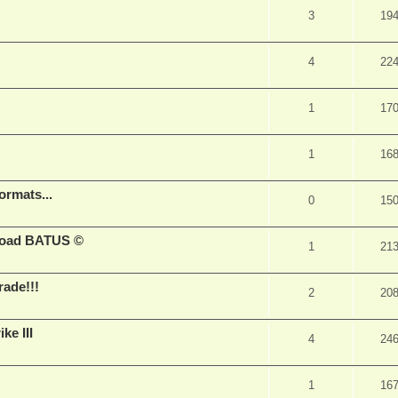
3
19
4
22
1
17
1
16
ormats...
0
15
nload BATUS ©
1
21
ade!!!
2
20
ke III
4
24
1
16