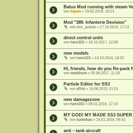
Batus Mod running with steam Ve
von
Ingwio
»
19.02.2018, 18:23
Mod "389. Infanterie Devision"
von
don_quijote
»
17.10.2015, 17:13
direct control units
von
hans302
»
16.10.2017, 12:08
new models
von
hans302
»
14.10.2016, 18:52
Hi, friends, how do you Re-pack f
von
mark9ssm
»
05.08.2017, 11:33
Particle Editor for SS3
von
sPlizi
»
19.08.2015, 01:01
new damagezone
von
hans302
»
08.01.2016, 17:15
MY GOD! MY MADE SS3 SUPER par
von
tuxileibao
»
24.01.2016, 06:42
anti－tank aircraft