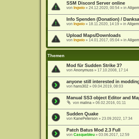
SSM Discord Server online
von
Ingwio
»
24.12.2020, 00:54
» in
Allge
Info Spenden (Donation) / Danks
von
Ingwio
»
18.11.2020, 14:19
» in
Allgem
Upload Maps/Downloads
von
Ingwio
»
14.01.2017, 05:04
» in
Allge
Themen
Mod für Sudden Strike 3?
von
Anonymuss
»
17.10.2008, 17:14
anyone still interested in moddin
von
hans302
»
09.04.2019, 08:03
Manual SS3 object Editor and Ma
von
malina
»
06.02.2016, 01:11
Sudden Quake
von
KanePeterson
»
23.09.2022, 17:34
Patch Batus Mod 2.3 Full
von
Casquebleu
»
03.06.2017, 12:59