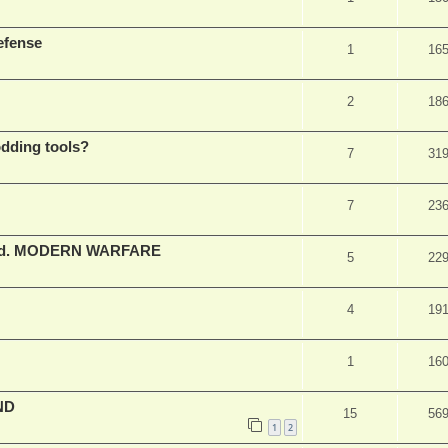
efense
1
16
2
18
odding tools?
7
31
7
23
read. MODERN WARFARE
5
22
4
19
1
16
ND
15
56
1
2