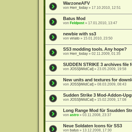
WarzoneAFV
von
Herr_today
»
17.10.2010, 12:51
Batus Mod
von
Feldpost
»
17.01.2010, 13:47
newbie with ss3
von
viriato
»
15.01.2010, 23:50
SS3 modding tools. Any hope?
von
Herr_today
»
02.11.2009, 01:35
SUDDEN STRIKE 3 archives file f
von
JOSS[WildCat]
»
23.05.2009, 19:58
New units and textures for dow
von
JOSS[WildCat]
»
08.03.2009, 08:43
Sudden Strike 3 Mod-Addon-Upgr
von
JOSS[WildCat]
»
15.02.2009, 17:08
Long Range Mod für Ssudden Stri
von
astro
»
03.11.2008, 23:37
Neue Soldaten Icons für SS3
von
batus
»
13.12.2008, 17:30