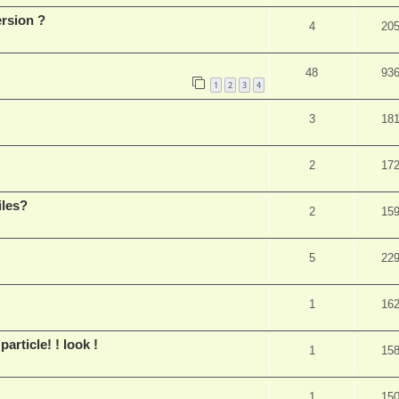
rsion ?
4
20
48
93
1
2
3
4
3
18
2
17
iles?
2
15
5
22
1
16
ticle! ! look !
1
15
1
15