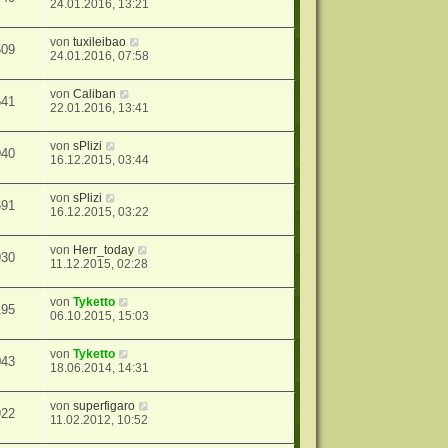
24.01.2016, 13:21
von
tuxileibao
509
24.01.2016, 07:58
von
Caliban
641
22.01.2016, 13:41
von
sPlizi
940
16.12.2015, 03:44
von
sPlizi
691
16.12.2015, 03:22
von
Herr_today
930
11.12.2015, 02:28
von
Tyketto
195
06.10.2015, 15:03
von
Tyketto
043
18.06.2014, 14:31
von
superfigaro
922
11.02.2012, 10:52