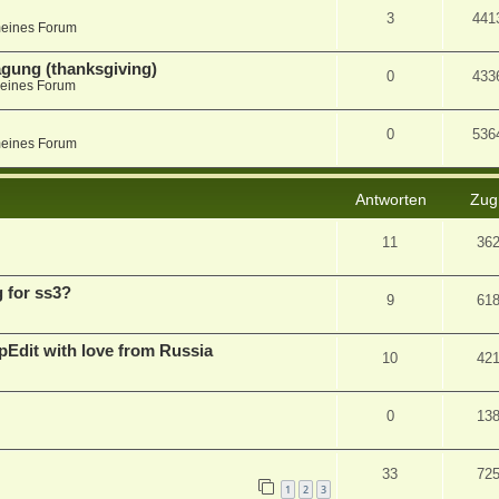
3
441
meines Forum
agung (thanksgiving)
0
433
eines Forum
0
536
meines Forum
Antworten
Zugr
11
36
g for ss3?
9
61
pEdit with love from Russia
10
42
0
13
33
72
1
2
3