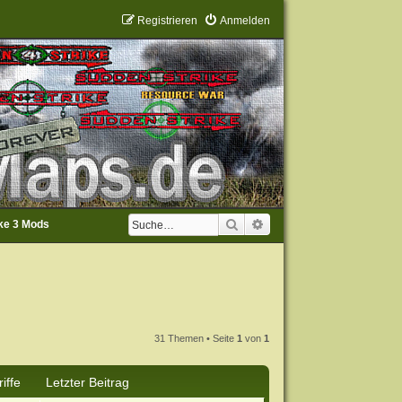
Registrieren
Anmelden
Suche
Erweiterte Suche
ke 3 Mods
31 Themen • Seite
1
von
1
iffe
Letzter Beitrag