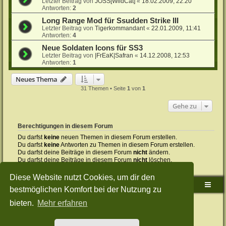
Letzter Beitrag von
JOSS[WildCat]
«
18.02.2009, 22:20
Antworten:
2
Long Range Mod für Ssudden Strike III
Letzter Beitrag von
Tigerkommandant
«
22.01.2009, 11:41
Antworten:
4
Neue Soldaten Icons für SS3
Letzter Beitrag von
|FrEaK|Safran
«
14.12.2008, 12:53
Antworten:
1
Neues Thema
31 Themen • Seite
1
von
1
Gehe zu
Berechtigungen in diesem Forum
Du darfst
keine
neuen Themen in diesem Forum erstellen.
Du darfst
keine
Antworten zu Themen in diesem Forum erstellen.
Du darfst deine Beiträge in diesem Forum
nicht
ändern.
Du darfst deine Beiträge in diesem Forum
nicht
löschen.
Du darfst
keine
Dateianhänge in diesem Forum erstellen.
Diese Website nutzt Cookies, um dir den
Sudden-Strike-Maps.de Hauptseite
Foren-Übersicht
bestmöglichen Komfort bei der Nutzung zu
bieten.
Mehr erfahren
Powered by
phpBB
® Forum Software © phpBB Limited
Deutsche Übersetzung durch
phpBB.de
Style: Green-Style-Split by Joyce&Luna
phpBB-Style-Design
Datenschutz
|
Nutzungsbedingungen