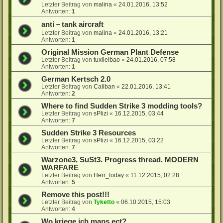
Letzter Beitrag von
malina
«
24.01.2016, 13:52
Antworten:
1
anti－tank aircraft
Letzter Beitrag von
malina
«
24.01.2016, 13:21
Antworten:
1
Original Mission German Plant Defense
Letzter Beitrag von
tuxileibao
«
24.01.2016, 07:58
Antworten:
1
German Kertsch 2.0
Letzter Beitrag von
Caliban
«
22.01.2016, 13:41
Antworten:
2
Where to find Sudden Strike 3 modding tools?
Letzter Beitrag von
sPlizi
«
16.12.2015, 03:44
Antworten:
7
Sudden Strike 3 Resources
Letzter Beitrag von
sPlizi
«
16.12.2015, 03:22
Antworten:
7
Warzone3, SuSt3. Progress thread. MODERN
WARFARE
Letzter Beitrag von
Herr_today
«
11.12.2015, 02:28
Antworten:
5
Remove this post!!!
Letzter Beitrag von
Tyketto
«
06.10.2015, 15:03
Antworten:
4
Wo kriege ich maps ect?