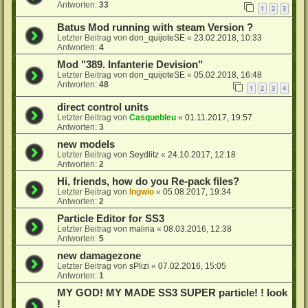
Antworten:
33
1
2
3
Batus Mod running with steam Version ?
Letzter Beitrag von
don_quijoteSE
«
23.02.2018, 10:33
Antworten:
4
Mod "389. Infanterie Devision"
Letzter Beitrag von
don_quijoteSE
«
05.02.2018, 16:48
Antworten:
48
1
2
3
4
direct control units
Letzter Beitrag von
Casquebleu
«
01.11.2017, 19:57
Antworten:
3
new models
Letzter Beitrag von
Seydlitz
«
24.10.2017, 12:18
Antworten:
2
Hi, friends, how do you Re-pack files?
Letzter Beitrag von
Ingwio
«
05.08.2017, 19:34
Antworten:
2
Particle Editor for SS3
Letzter Beitrag von
malina
«
08.03.2016, 12:38
Antworten:
5
new damagezone
Letzter Beitrag von
sPlizi
«
07.02.2016, 15:05
Antworten:
1
MY GOD! MY MADE SS3 SUPER particle! ! look
!