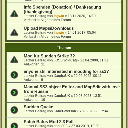
Antworten:
3
Info Spenden (Donation) / Danksagung
(thanksgiving)
Letzter Beitrag von
Ingwio
«
18.11.2020, 14:19
Verfasst in
Allgemeines Forum
Upload Maps/Downloads
Letzter Beitrag von
Ingwio
«
14.01.2017, 05:04
Verfasst in
Allgemeines Forum
Themen
Mod für Sudden Strike 3?
Letzter Beitrag von
JOSS[WildCat]
«
21.04.2009, 11:31
Antworten:
11
anyone still interested in modding for ss3?
Letzter Beitrag von
XandraUK
«
22.02.2025, 00:11
Antworten:
9
Manual SS3 object Editor and MapEdit with love
from Russia
Letzter Beitrag von
XandraUK
«
19.08.2023, 13:51
Antworten:
10
Sudden Quake
Letzter Beitrag von
KanePeterson
«
23.09.2022, 17:34
Patch Batus Mod 2.3 Full
Letzter Beitrag von
hans302
«
27.03.2019, 10:20