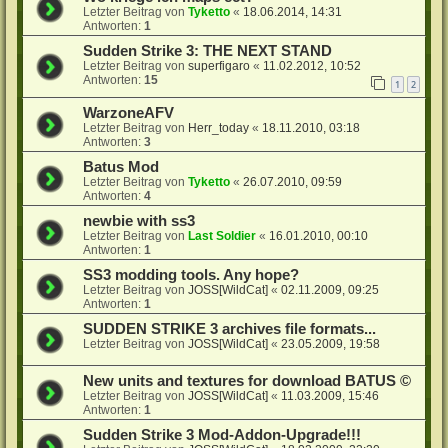
Letzter Beitrag von
Tyketto
«
18.06.2014, 14:31
Antworten:
1
Sudden Strike 3: THE NEXT STAND
Letzter Beitrag von
superfigaro
«
11.02.2012, 10:52
Antworten:
15
1
2
WarzoneAFV
Letzter Beitrag von
Herr_today
«
18.11.2010, 03:18
Antworten:
3
Batus Mod
Letzter Beitrag von
Tyketto
«
26.07.2010, 09:59
Antworten:
4
newbie with ss3
Letzter Beitrag von
Last Soldier
«
16.01.2010, 00:10
Antworten:
1
SS3 modding tools. Any hope?
Letzter Beitrag von
JOSS[WildCat]
«
02.11.2009, 09:25
Antworten:
1
SUDDEN STRIKE 3 archives file formats...
Letzter Beitrag von
JOSS[WildCat]
«
23.05.2009, 19:58
New units and textures for download BATUS ©
Letzter Beitrag von
JOSS[WildCat]
«
11.03.2009, 15:46
Antworten:
1
Sudden Strike 3 Mod-Addon-Upgrade!!!