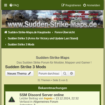
FAQ
Registrieren
Anmelden
Sudden-Strike-Maps.de Hauptseite
Foren-Übersicht
Sudden Strike 3 (Arms for Victory und Update Last Stand)
Sudden Strike 3 Mods
Sudden-Strike-Maps
Das Sudden Strike Forum für Modder, Mapper und Gamer !
Sudden Strike 3 Mods
Suche
Erweiterte Suche
Neues Thema
31 Themen • Seite
1
von
1
Bekanntmachungen
SSM Discord Server online
Letzter Beitrag von
Ingwio
«
13.12.2024, 22:32
Verfasst in
Allgemeines Forum