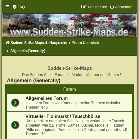
FAQ
Registrieren
Anmelden
Sudden-Strike-Maps.de Hauptseite
Foren-Übersicht
Allgemein (Generally)
Sudden-Strike-Maps
Das Sudden Strike Forum für Modder, Mapper und Gamer !
Allgemein (Generally)
Forum
Allgemeines Forum
In diesem Forum wird über allgemeine Themen diskutiert.
Themen:
946
Virtueller Flohmarkt / Tauschbörse
Hier könnt ihr eure alten Schätze zum Verkauf oder Tausch
anbieten, wie z.B. Filme, Games, Bücher, Modelle, Flaggen
(Bitte nur originale Produkte die in Deutschland erlaubt sind).
Themen:
79