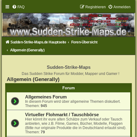
FAQ
Registrieren
Anmelden
Sudden-Strike-Maps.de Hauptseite
Foren-Übersicht
Allgemein (Generally)
Sudden-Strike-Maps
Das Sudden Strike Forum für Modder, Mapper und Gamer !
Allgemein (Generally)
Forum
Allgemeines Forum
In diesem Forum wird über allgemeine Themen diskutiert.
Themen:
945
Virtueller Flohmarkt / Tauschbörse
Hier könnt ihr eure alten Schätze zum Verkauf oder Tausch
anbieten, wie z.B. Filme, Games, Bücher, Modelle, Flaggen
(Bitte nur originale Produkte die in Deutschland erlaubt sind).
Themen:
79