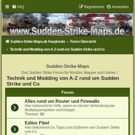
FAQ
Registrieren
Anmelden
Sudden-Strike-Maps.de Hauptseite
Foren-Übersicht
Technik und Modding von A-Z rund um Sudden Strike und Co
Sudden-Strike-Maps
Das Sudden Strike Forum für Modder, Mapper und Gamer !
Technik und Modding von A-Z rund um Sudden
Strike und Co
Forum
Alles rund um Router und Firewalls
Hier bekommt ihr Hilfe, wenn es mit der Verbindung bei
Multiplayerspielen nicht klappt.
Themen:
55
Editor Fibel
Hier bekommst Du Tipps zum Editieren von Sudden Strike
und Co.