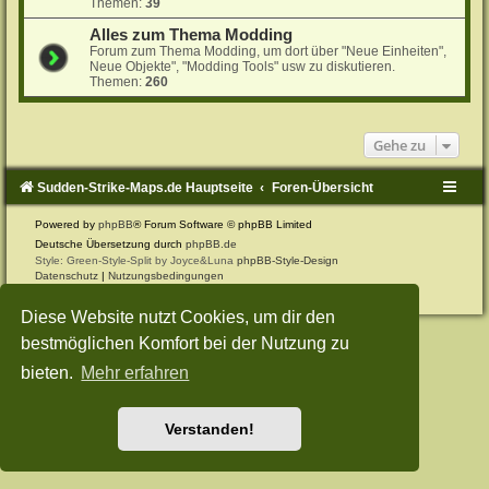
Themen:
39
Alles zum Thema Modding
Forum zum Thema Modding, um dort über "Neue Einheiten",
Neue Objekte", "Modding Tools" usw zu diskutieren.
Themen:
260
Gehe zu
Sudden-Strike-Maps.de Hauptseite
Foren-Übersicht
Powered by
phpBB
® Forum Software © phpBB Limited
Deutsche Übersetzung durch
phpBB.de
Style: Green-Style-Split by Joyce&Luna
phpBB-Style-Design
Datenschutz
|
Nutzungsbedingungen
Diese Website nutzt Cookies, um dir den
bestmöglichen Komfort bei der Nutzung zu
bieten.
Mehr erfahren
Verstanden!