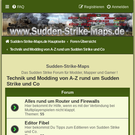
FAQ
Registrieren
Anmelden
Sudden-Strike-Maps.de Hauptseite
Foren-Übersicht
Technik und Modding von A-Z rund um Sudden Strike und Co
Sudden-Strike-Maps
Das Sudden Strike Forum für Modder, Mapper und Gamer !
Technik und Modding von A-Z rund um Sudden
Strike und Co
Forum
Alles rund um Router und Firewalls
Hier bekommt ihr Hilfe, wenn es mit der Verbindung bei
Multiplayerspielen nicht klappt.
Themen:
55
Editor Fibel
Hier bekommst Du Tipps zum Editieren von Sudden Strike
und Co.