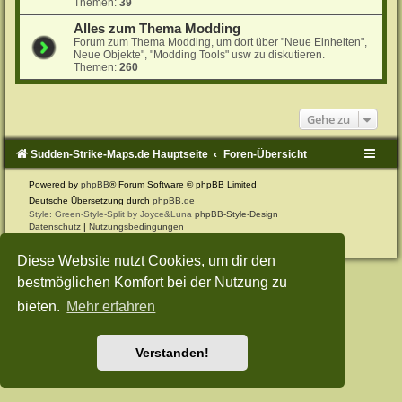
Themen:
39
Alles zum Thema Modding
Forum zum Thema Modding, um dort über "Neue Einheiten",
Neue Objekte", "Modding Tools" usw zu diskutieren.
Themen:
260
Gehe zu
Sudden-Strike-Maps.de Hauptseite
Foren-Übersicht
Powered by
phpBB
® Forum Software © phpBB Limited
Deutsche Übersetzung durch
phpBB.de
Style: Green-Style-Split by Joyce&Luna
phpBB-Style-Design
Datenschutz
|
Nutzungsbedingungen
Diese Website nutzt Cookies, um dir den
bestmöglichen Komfort bei der Nutzung zu
bieten.
Mehr erfahren
Verstanden!