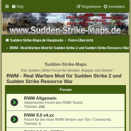
FAQ
Registrieren
Anmelden
Sudden-Strike-Maps.de Hauptseite
Foren-Übersicht
RWM - Real Warfare Mod für Sudden Strike 2 und Sudden Strike Ressorce War
Sudden-Strike-Maps
Das Sudden Strike Forum für Modder, Mapper und Gamer !
RWM - Real Warfare Mod für Sudden Strike 2 und
Sudden Strike Ressorce War
Forum
RWM Allgemein
Allgemeines Forum des RWM Teams.
Themen:
242
RWM 8.0 v4.xx
Forum für die neue RWM Version von Tijn / Community.
Themen:
1