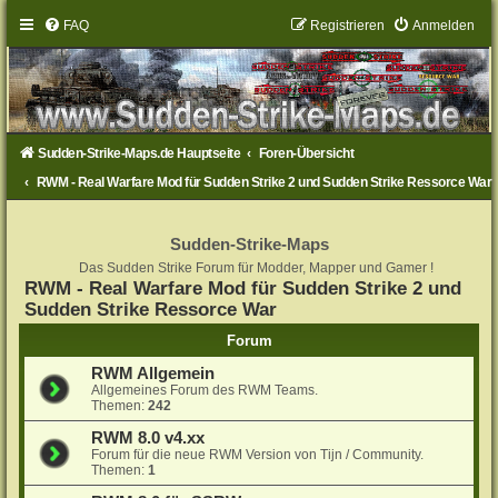
FAQ
Registrieren
Anmelden
Sudden-Strike-Maps.de Hauptseite
Foren-Übersicht
RWM - Real Warfare Mod für Sudden Strike 2 und Sudden Strike Ressorce War
Sudden-Strike-Maps
Das Sudden Strike Forum für Modder, Mapper und Gamer !
RWM - Real Warfare Mod für Sudden Strike 2 und
Sudden Strike Ressorce War
Forum
RWM Allgemein
Allgemeines Forum des RWM Teams.
Themen:
242
RWM 8.0 v4.xx
Forum für die neue RWM Version von Tijn / Community.
Themen:
1