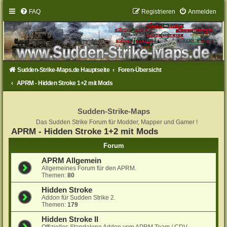
FAQ
Registrieren
Anmelden
Sudden-Strike-Maps.de Hauptseite
Foren-Übersicht
APRM - Hidden Stroke 1+2 mit Mods
Sudden-Strike-Maps
Das Sudden Strike Forum für Modder, Mapper und Gamer !
APRM - Hidden Stroke 1+2 mit Mods
Forum
APRM Allgemein
Allgemeines Forum für den APRM.
Themen:
80
Hidden Stroke
Addon für Sudden Strike 2.
Themen:
179
Hidden Stroke II