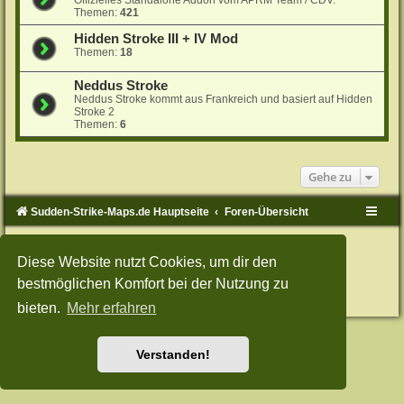
Offizielles Standalone Addon vom APRM Team / CDV.
Themen:
421
Hidden Stroke III + IV Mod
Themen:
18
Neddus Stroke
Neddus Stroke kommt aus Frankreich und basiert auf Hidden
Stroke 2
Themen:
6
Gehe zu
Sudden-Strike-Maps.de Hauptseite
Foren-Übersicht
Powered by
phpBB
® Forum Software © phpBB Limited
Deutsche Übersetzung durch
phpBB.de
Diese Website nutzt Cookies, um dir den
Style: Green-Style-Split by Joyce&Luna
phpBB-Style-Design
bestmöglichen Komfort bei der Nutzung zu
Datenschutz
|
Nutzungsbedingungen
bieten.
Mehr erfahren
Verstanden!