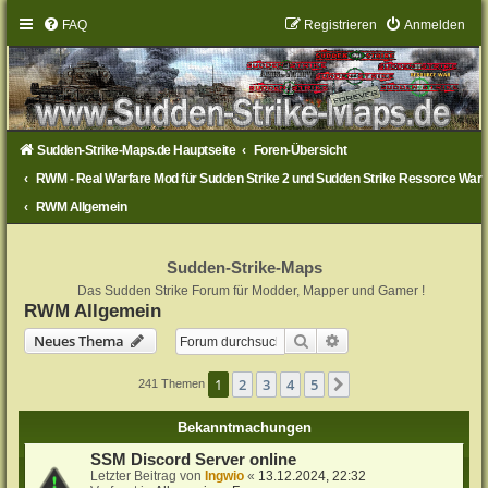
FAQ
Registrieren
Anmelden
Sudden-Strike-Maps.de Hauptseite
Foren-Übersicht
RWM - Real Warfare Mod für Sudden Strike 2 und Sudden Strike Ressorce War
RWM Allgemein
Sudden-Strike-Maps
Das Sudden Strike Forum für Modder, Mapper und Gamer !
RWM Allgemein
Suche
Erweiterte Suche
Neues Thema
1
2
3
4
5
Nächste
241 Themen
Bekanntmachungen
SSM Discord Server online
Letzter Beitrag von
Ingwio
«
13.12.2024, 22:32