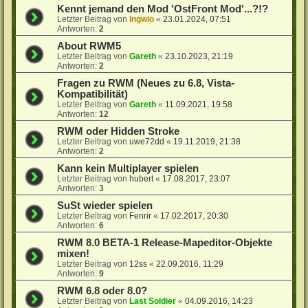
Kennt jemand den Mod 'OstFront Mod'...?!?
Letzter Beitrag von
Ingwio
«
23.01.2024, 07:51
Antworten:
2
About RWM5
Letzter Beitrag von
Gareth
«
23.10.2023, 21:19
Antworten:
2
Fragen zu RWM (Neues zu 6.8, Vista-
Kompatibilität)
Letzter Beitrag von
Gareth
«
11.09.2021, 19:58
Antworten:
12
RWM oder Hidden Stroke
Letzter Beitrag von
uwe72dd
«
19.11.2019, 21:38
Antworten:
2
Kann kein Multiplayer spielen
Letzter Beitrag von
hubert
«
17.08.2017, 23:07
Antworten:
3
SuSt wieder spielen
Letzter Beitrag von
Fenrir
«
17.02.2017, 20:30
Antworten:
6
RWM 8.0 BETA-1 Release-Mapeditor-Objekte
mixen!
Letzter Beitrag von
12ss
«
22.09.2016, 11:29
Antworten:
9
RWM 6.8 oder 8.0?
Letzter Beitrag von
Last Soldier
«
04.09.2016, 14:23