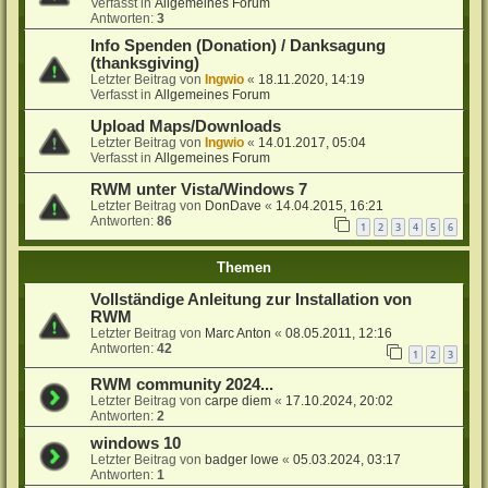
Verfasst in
Allgemeines Forum
Antworten:
3
Info Spenden (Donation) / Danksagung
(thanksgiving)
Letzter Beitrag von
Ingwio
«
18.11.2020, 14:19
Verfasst in
Allgemeines Forum
Upload Maps/Downloads
Letzter Beitrag von
Ingwio
«
14.01.2017, 05:04
Verfasst in
Allgemeines Forum
RWM unter Vista/Windows 7
Letzter Beitrag von
DonDave
«
14.04.2015, 16:21
Antworten:
86
1
2
3
4
5
6
Themen
Vollständige Anleitung zur Installation von
RWM
Letzter Beitrag von
Marc Anton
«
08.05.2011, 12:16
Antworten:
42
1
2
3
RWM community 2024...
Letzter Beitrag von
carpe diem
«
17.10.2024, 20:02
Antworten:
2
windows 10
Letzter Beitrag von
badger lowe
«
05.03.2024, 03:17
Antworten:
1