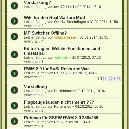
Verstärkung?
Letzter Beitrag von
uwe72dd
«
14.02.2014, 17:10
Wiki für den Real Warfare Mod
Letzter Beitrag von
Oberfw. Schrödinger
«
31.01.2014, 11:56
Antworten:
2
MP Switcher Offline?
Letzter Beitrag von
-Barbarossa-
«
07.01.2014, 16:35
Antworten:
4
Editorfragen: Welche Funktionen sind
umsetzbar
Letzter Beitrag von
-gehtnix-
«
26.07.2013, 07:26
Antworten:
3
RWM 8.0 für SuSt Resource War
Letzter Beitrag von
Halina
«
12.03.2012, 06:46
Antworten:
50
1
2
3
4
Vorstellung
Letzter Beitrag von
Pusteblume
«
08.10.2011, 18:04
Antworten:
8
Flugzeuge landen nicht (mehr) ???
Letzter Beitrag von
Hohensieg
«
04.10.2011, 00:26
Antworten:
6
Rohmap für SSRW RWM 8.0 256x256
Letzter Beitrag von
Ralf
«
25.09.2011, 14:11
Antworten:
1