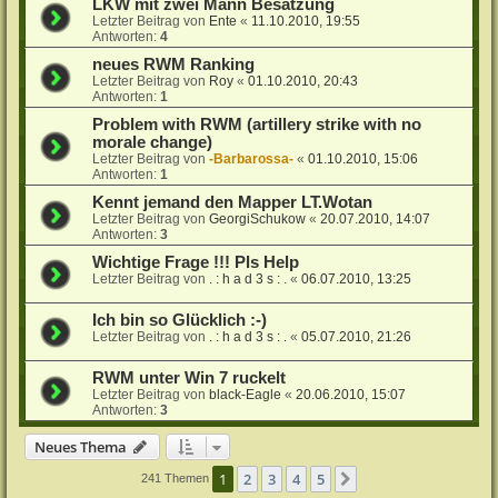
LKW mit zwei Mann Besatzung
Letzter Beitrag von
Ente
«
11.10.2010, 19:55
Antworten:
4
neues RWM Ranking
Letzter Beitrag von
Roy
«
01.10.2010, 20:43
Antworten:
1
Problem with RWM (artillery strike with no
morale change)
Letzter Beitrag von
-Barbarossa-
«
01.10.2010, 15:06
Antworten:
1
Kennt jemand den Mapper LT.Wotan
Letzter Beitrag von
GeorgiSchukow
«
20.07.2010, 14:07
Antworten:
3
Wichtige Frage !!! Pls Help
Letzter Beitrag von
. : h a d 3 s : .
«
06.07.2010, 13:25
Ich bin so Glücklich :-)
Letzter Beitrag von
. : h a d 3 s : .
«
05.07.2010, 21:26
RWM unter Win 7 ruckelt
Letzter Beitrag von
black-Eagle
«
20.06.2010, 15:07
Antworten:
3
Neues Thema
1
2
3
4
5
Nächste
241 Themen