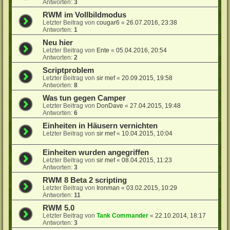
Antworten:
3
RWM im Vollbildmodus
Letzter Beitrag von
cougar6
«
26.07.2016, 23:38
Antworten:
1
Neu hier
Letzter Beitrag von
Ente
«
05.04.2016, 20:54
Antworten:
2
Scriptproblem
Letzter Beitrag von
sir mef
«
20.09.2015, 19:58
Antworten:
8
Was tun gegen Camper
Letzter Beitrag von
DonDave
«
27.04.2015, 19:48
Antworten:
6
Einheiten in Häusern vernichten
Letzter Beitrag von
sir mef
«
10.04.2015, 10:04
Einheiten wurden angegriffen
Letzter Beitrag von
sir mef
«
08.04.2015, 11:23
Antworten:
3
RWM 8 Beta 2 scripting
Letzter Beitrag von
Ironman
«
03.02.2015, 10:29
Antworten:
11
RWM 5.0
Letzter Beitrag von
Tank Commander
«
22.10.2014, 18:17
Antworten:
3