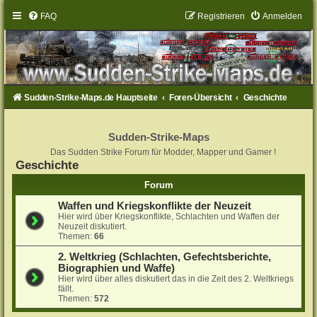
FAQ
Registrieren
Anmelden
Sudden-Strike-Maps.de Hauptseite
Foren-Übersicht
Geschichte
Sudden-Strike-Maps
Das Sudden Strike Forum für Modder, Mapper und Gamer !
Geschichte
Forum
Waffen und Kriegskonflikte der Neuzeit
Hier wird über Kriegskonflikte, Schlachten und Waffen der
Neuzeit diskutiert.
Themen:
66
2. Weltkrieg (Schlachten, Gefechtsberichte,
Biographien und Waffe)
Hier wird über alles diskutiert das in die Zeit des 2. Weltkriegs
fällt.
Themen:
572