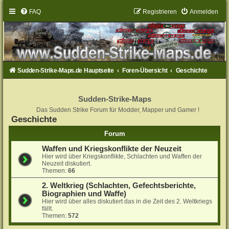
FAQ
Registrieren
Anmelden
Sudden-Strike-Maps.de Hauptseite
Foren-Übersicht
Geschichte
Sudden-Strike-Maps
Das Sudden Strike Forum für Modder, Mapper und Gamer !
Geschichte
Forum
Waffen und Kriegskonflikte der Neuzeit
Hier wird über Kriegskonflikte, Schlachten und Waffen der
Neuzeit diskutiert.
Themen:
66
2. Weltkrieg (Schlachten, Gefechtsberichte,
Biographien und Waffe)
Hier wird über alles diskutiert das in die Zeit des 2. Weltkriegs
fällt.
Themen:
572