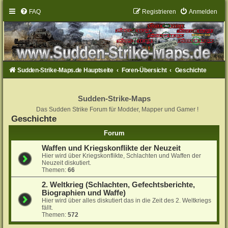
FAQ
Registrieren
Anmelden
Sudden-Strike-Maps.de Hauptseite
Foren-Übersicht
Geschichte
Sudden-Strike-Maps
Das Sudden Strike Forum für Modder, Mapper und Gamer !
Geschichte
Forum
Waffen und Kriegskonflikte der Neuzeit
Hier wird über Kriegskonflikte, Schlachten und Waffen der
Neuzeit diskutiert.
Themen:
66
2. Weltkrieg (Schlachten, Gefechtsberichte,
Biographien und Waffe)
Hier wird über alles diskutiert das in die Zeit des 2. Weltkriegs
fällt.
Themen:
572