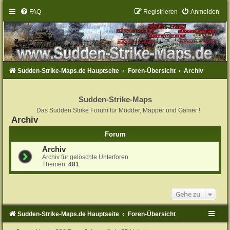
FAQ
Registrieren
Anmelden
Sudden-Strike-Maps.de Hauptseite
Foren-Übersicht
Archiv
Sudden-Strike-Maps
Das Sudden Strike Forum für Modder, Mapper und Gamer !
Archiv
Forum
Archiv
Archiv für gelöschte Unterforen
Themen:
481
Gehe zu
Sudden-Strike-Maps.de Hauptseite
Foren-Übersicht