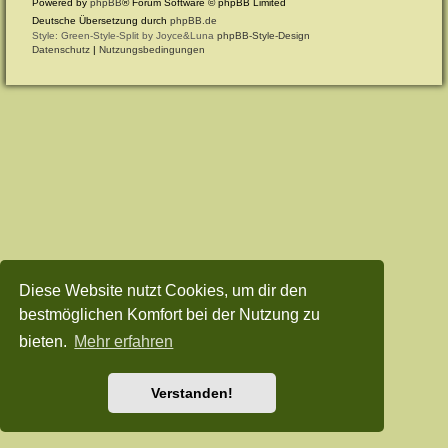
Powered by
phpBB
® Forum Software © phpBB Limited
Deutsche Übersetzung durch
phpBB.de
Style: Green-Style-Split by Joyce&Luna
phpBB-Style-Design
Datenschutz
|
Nutzungsbedingungen
Diese Website nutzt Cookies, um dir den
bestmöglichen Komfort bei der Nutzung zu
bieten.
Mehr erfahren
Verstanden!