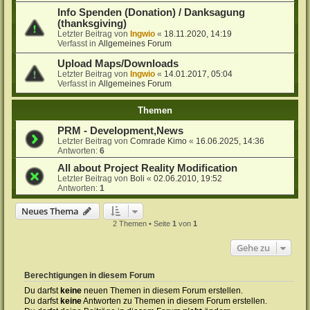
Info Spenden (Donation) / Danksagung
(thanksgiving)
Letzter Beitrag von
Ingwio
«
18.11.2020, 14:19
Verfasst in
Allgemeines Forum
Upload Maps/Downloads
Letzter Beitrag von
Ingwio
«
14.01.2017, 05:04
Verfasst in
Allgemeines Forum
Themen
PRM - Development,News
Letzter Beitrag von
Comrade Kimo
«
16.06.2025, 14:36
Antworten:
6
All about Project Reality Modification
Letzter Beitrag von
Boli
«
02.06.2010, 19:52
Antworten:
1
Neues Thema
2 Themen • Seite
1
von
1
Gehe zu
Berechtigungen in diesem Forum
Du darfst
keine
neuen Themen in diesem Forum erstellen.
Du darfst
keine
Antworten zu Themen in diesem Forum erstellen.