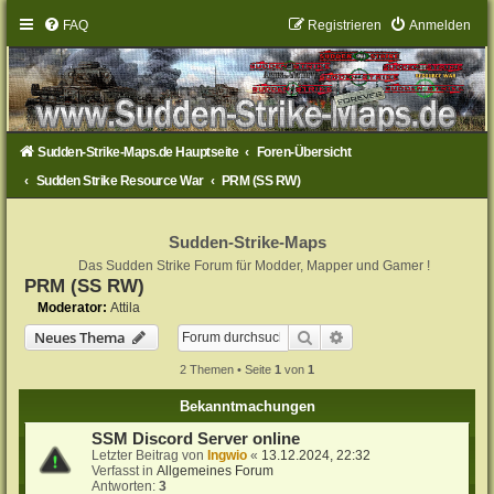
FAQ
Registrieren
Anmelden
Sudden-Strike-Maps.de Hauptseite
Foren-Übersicht
Sudden Strike Resource War
PRM (SS RW)
Sudden-Strike-Maps
Das Sudden Strike Forum für Modder, Mapper und Gamer !
PRM (SS RW)
Moderator:
Attila
Suche
Erweiterte Suche
Neues Thema
2 Themen • Seite
1
von
1
Bekanntmachungen
SSM Discord Server online
Letzter Beitrag von
Ingwio
«
13.12.2024, 22:32
Verfasst in
Allgemeines Forum
Antworten:
3