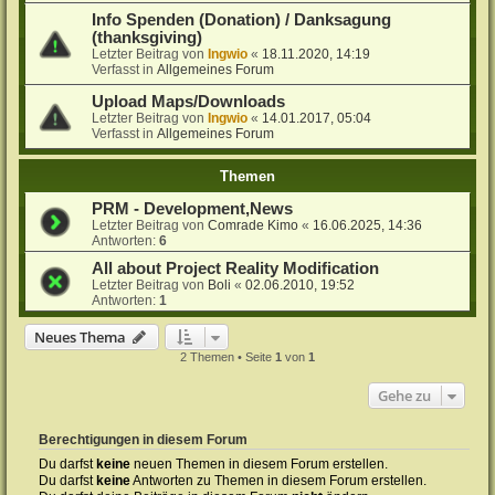
Info Spenden (Donation) / Danksagung
(thanksgiving)
Letzter Beitrag von
Ingwio
«
18.11.2020, 14:19
Verfasst in
Allgemeines Forum
Upload Maps/Downloads
Letzter Beitrag von
Ingwio
«
14.01.2017, 05:04
Verfasst in
Allgemeines Forum
Themen
PRM - Development,News
Letzter Beitrag von
Comrade Kimo
«
16.06.2025, 14:36
Antworten:
6
All about Project Reality Modification
Letzter Beitrag von
Boli
«
02.06.2010, 19:52
Antworten:
1
Neues Thema
2 Themen • Seite
1
von
1
Gehe zu
Berechtigungen in diesem Forum
Du darfst
keine
neuen Themen in diesem Forum erstellen.
Du darfst
keine
Antworten zu Themen in diesem Forum erstellen.