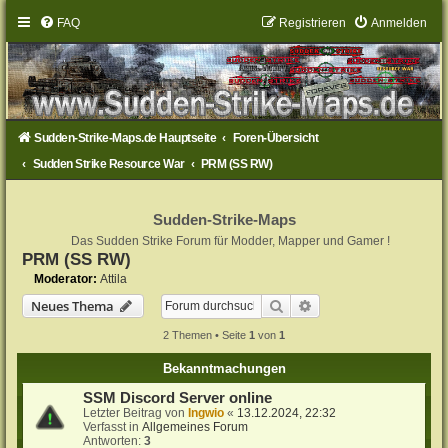
FAQ
Registrieren
Anmelden
Sudden-Strike-Maps.de Hauptseite
Foren-Übersicht
Sudden Strike Resource War
PRM (SS RW)
Sudden-Strike-Maps
Das Sudden Strike Forum für Modder, Mapper und Gamer !
PRM (SS RW)
Moderator:
Attila
Suche
Erweiterte Suche
Neues Thema
2 Themen • Seite
1
von
1
Bekanntmachungen
SSM Discord Server online
Letzter Beitrag von
Ingwio
«
13.12.2024, 22:32
Verfasst in
Allgemeines Forum
Antworten:
3