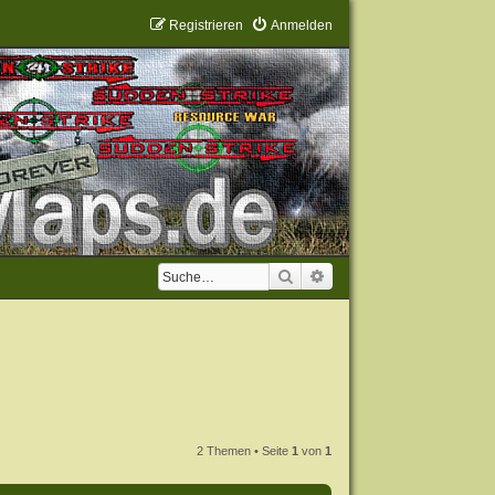
Registrieren
Anmelden
Suche
Erweiterte Suche
2 Themen • Seite
1
von
1