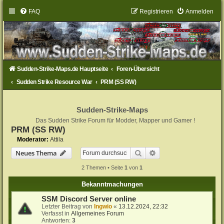
FAQ
Registrieren
Anmelden
Sudden-Strike-Maps.de Hauptseite
Foren-Übersicht
Sudden Strike Resource War
PRM (SS RW)
Sudden-Strike-Maps
Das Sudden Strike Forum für Modder, Mapper und Gamer !
PRM (SS RW)
Moderator:
Attila
Suche
Erweiterte Suche
Neues Thema
2 Themen • Seite
1
von
1
Bekanntmachungen
SSM Discord Server online
Letzter Beitrag von
Ingwio
«
13.12.2024, 22:32
Verfasst in
Allgemeines Forum
Antworten:
3