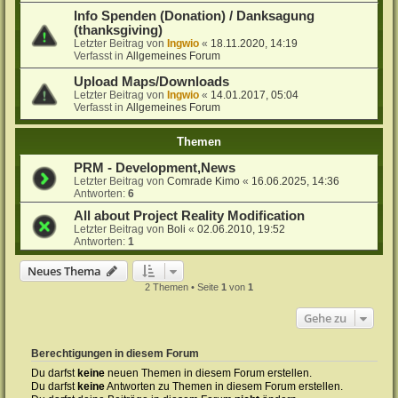
Info Spenden (Donation) / Danksagung
(thanksgiving)
Letzter Beitrag von
Ingwio
«
18.11.2020, 14:19
Verfasst in
Allgemeines Forum
Upload Maps/Downloads
Letzter Beitrag von
Ingwio
«
14.01.2017, 05:04
Verfasst in
Allgemeines Forum
Themen
PRM - Development,News
Letzter Beitrag von
Comrade Kimo
«
16.06.2025, 14:36
Antworten:
6
All about Project Reality Modification
Letzter Beitrag von
Boli
«
02.06.2010, 19:52
Antworten:
1
Neues Thema
2 Themen • Seite
1
von
1
Gehe zu
Berechtigungen in diesem Forum
Du darfst
keine
neuen Themen in diesem Forum erstellen.
Du darfst
keine
Antworten zu Themen in diesem Forum erstellen.