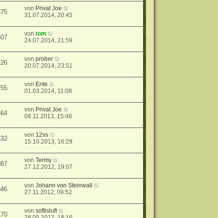
von
Privat Joe
375
31.07.2014, 20:45
von
tom
507
24.07.2014, 21:59
von
prober
126
20.07.2014, 23:51
von
Ente
755
01.03.2014, 11:08
von
Privat Joe
364
08.11.2013, 15:48
von
12ss
332
15.10.2013, 16:29
von
Termy
087
27.12.2012, 19:07
von
Johann von Steinwall
846
27.11.2012, 09:52
von
softisluft
170
28.05.2012, 18:16