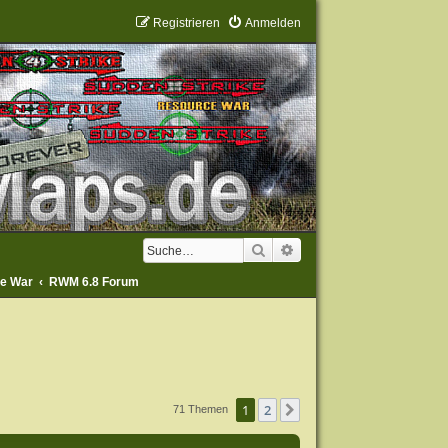
Registrieren
Anmelden
Suche
Erweiterte Suche
ce War
RWM 6.8 Forum
1
2
Nächste
71 Themen