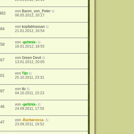
von
Baron_von_Peter
483
06.05.2012, 20:17
von
kopfabhassan
684
21.01.2012, 16:54
von
-gehtnix-
758
16.01.2012, 18:55
von
Green Devil
467
13.01.2012, 20:05
von
Tijn
601
25.10.2011, 23:31
von
Ito
997
04.10.2011, 15:23
von
-gehtnix-
746
24.09.2011, 17:55
von
-Barbarossa-
647
23.09.2011, 19:52