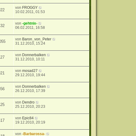
von
FROGGY
922
10.02.2011, 01:53
von
-gehtnix-
432
06.02.2011, 16:58
von
Baron_von_Peter
055
31.12.2010, 15:24
von
Donnerbalken
127
31.12.2010, 10:11
von
mosad27
921
29.12.2010, 19:44
von
Donnerbalken
556
26.12.2010, 17:39
von
Dendro
425
25.12.2010, 20:23
von
Epic84
617
19.12.2010, 20:19
von
-Barbarossa-