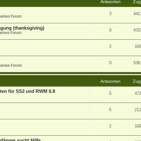
Antworten
Zugr
3
441
meines Forum
agung (thanksgiving)
0
433
eines Forum
2
16
0
536
meines Forum
Antworten
Zugr
en für SS2 und RWM 6.8
5
47
5
21
2
16
fänger sucht Hilfe.