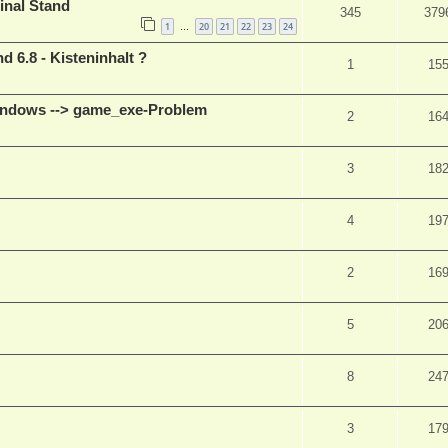
inal Stand
345
379
1
20
21
22
23
24
…
 6.8 - Kisteninhalt ?
1
15
Windows --> game_exe-Problem
2
16
3
18
4
19
2
16
5
20
8
24
3
17