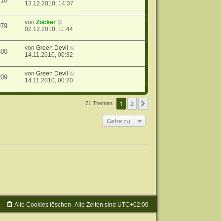
118
13.12.2010, 14:37
von
Zocker
979
02.12.2010, 11:44
von
Green Devil
400
14.11.2010, 00:32
von
Green Devil
209
14.11.2010, 00:20
1
2
Nächste
71 Themen
Gehe zu
Alle Cookies löschen
Alle Zeiten sind
UTC+02:00