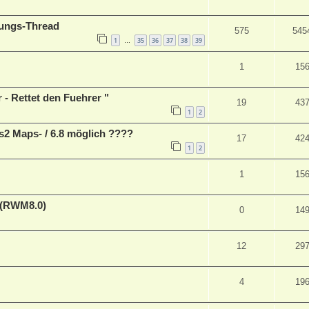
ungs-Thread
575
545
1
35
36
37
38
39
…
1
15
- Rettet den Fuehrer "
19
43
1
2
s2 Maps- / 6.8 möglich ????
17
42
1
2
1
15
 (RWM8.0)
0
14
12
29
4
19