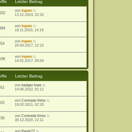
iffe
Letzter Beitrag
von
Ingwio
152
13.12.2024, 22:32
von
Ingwio
394
18.11.2020, 14:19
von
Ingwio
554
20.04.2017, 22:22
von
Ingwio
196
14.01.2017, 05:04
iffe
Letzter Beitrag
von
badger lowe
161
14.06.2022, 01:12
von
Comrade Kimo
103
19.02.2021, 02:20
von
Comrade Kimo
939
30.12.2020, 22:11
von
Paule72