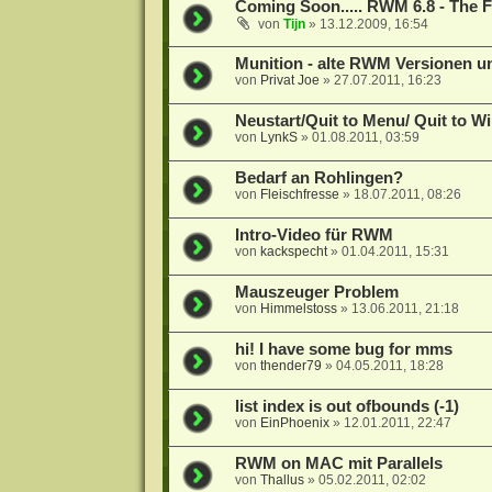
Coming Soon..... RWM 6.8 - The F
von
Tijn
»
13.12.2009, 16:54
Munition - alte RWM Versionen und
von
Privat Joe
»
27.07.2011, 16:23
Neustart/Quit to Menu/ Quit to 
von
LynkS
»
01.08.2011, 03:59
Bedarf an Rohlingen?
von
Fleischfresse
»
18.07.2011, 08:26
Intro-Video für RWM
von
kackspecht
»
01.04.2011, 15:31
Mauszeuger Problem
von
Himmelstoss
»
13.06.2011, 21:18
hi! I have some bug for mms
von
thender79
»
04.05.2011, 18:28
list index is out ofbounds (-1)
von
EinPhoenix
»
12.01.2011, 22:47
RWM on MAC mit Parallels
von
Thallus
»
05.02.2011, 02:02