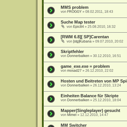
MMS problem
von
FROGGY
»
08.02.2011, 18:43
Suche Map tester
von
Epic84
»
25.08.2010, 16:32
[RWM 6.8][ SP]Carentan
von
[stg]Kubana
»
09.07.2010, 20:02
Skriptfehler
von
Donnerbalken
»
30.12.2010, 16:51
game_exe.exe = problem
von
mosad27
»
26.12.2010, 22:02
Hosten und Beitreten von MP Spi
von
Donnerbalken
»
26.12.2010, 13:24
Einheiten Balance für Skripte
von
Donnerbalken
»
25.12.2010, 18:04
Mapper(Singleplayer) gesucht
von
Mimel
»
12.12.2010, 14:47
MM Switcher