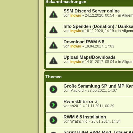
Bekanntmachungen
SSM Discord Server online
von
Ingwio
»
24.12.2020, 00:54
» in
Allge
Info Spenden (Donation) / Danks
von
Ingwio
»
18.11.2020, 14:19
» in
Allgem
Download RWM 6.8
von
Ingwio
»
19.04.2017, 17:03
Upload Maps/Downloads
von
Ingwio
»
14.01.2017, 05:04
» in
Allge
Themen
Große Sammlung SP und MP Kart
von
Maplord
»
23.05.2021, 14:07
Rwm 6.8 Error :(
von
ss2011
»
11.11.2011, 00:29
RWM 6.8 Installation
von
Wrathchild
»
25.01.2014, 14:34
Script Hilfe! RWM Mod. Totaler An