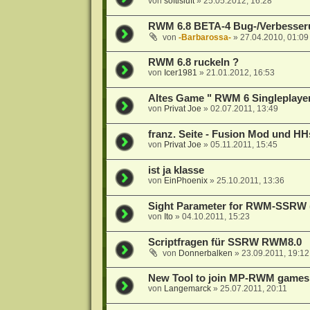
von
softisluft
»
25.05.2012, 16:28
RWM 6.8 BETA-4 Bug-/Verbesser
von
-Barbarossa-
»
27.04.2010, 01:09
RWM 6.8 ruckeln ?
von
Icer1981
»
21.01.2012, 16:53
Altes Game " RWM 6 Singleplayer 
von
Privat Joe
»
02.07.2011, 13:49
franz. Seite - Fusion Mod und HH
von
Privat Joe
»
05.11.2011, 15:45
ist ja klasse
von
EinPhoenix
»
25.10.2011, 13:36
Sight Parameter for RWM-SSRW
von
Ito
»
04.10.2011, 15:23
Scriptfragen für SSRW RWM8.0
von
Donnerbalken
»
23.09.2011, 19:12
New Tool to join MP-RWM games
von
Langemarck
»
25.07.2011, 20:11