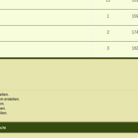
13
35
1
15
2
17
3
18
llen.
 erstellen.
rn.
hen.
llen.
icht