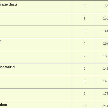
Frage dazu
0
15
1
15
0
14
?
4
19
2
18
the w0rld
0
14
0
14
2
17
blem
5
21