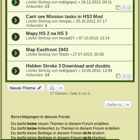
Letzter Beitrag von
rodrigopx1
«
28.12.2012, 00:11
Antworten:
23
1
2
Cant see Mission tasks in HS3 Mod
Letzter Beitrag von
cincpac
«
25.10.2012, 07:17
Antworten:
4
Mapy HS 2 na HS 3
Letzter Beitrag von
mosad27
«
07.10.2010, 12:14
Map Eastfront 1943
Letzter Beitrag von
Tosch
«
27.07.2010, 20:38
Hidden Stroke 3 Download and doubts
Letzter Beitrag von
rodrigopx1
«
14.05.2010, 13:49
Antworten:
24
1
2
Neues Thema
17 Themen • Seite
1
von
1
Gehe zu
Berechtigungen in diesem Forum
Du darfst
keine
neuen Themen in diesem Forum erstellen.
Du darfst
keine
Antworten zu Themen in diesem Forum erstellen.
Du darfst deine Beiträge in diesem Forum
nicht
ändern.
Du darfst deine Beiträge in diesem Forum
nicht
löschen.