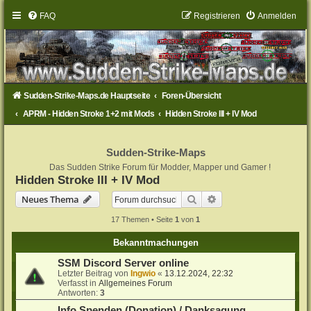
FAQ
Registrieren
Anmelden
Sudden-Strike-Maps.de Hauptseite
Foren-Übersicht
APRM - Hidden Stroke 1+2 mit Mods
Hidden Stroke III + IV Mod
Sudden-Strike-Maps
Das Sudden Strike Forum für Modder, Mapper und Gamer !
Hidden Stroke III + IV Mod
Suche
Erweiterte Suche
Neues Thema
17 Themen • Seite
1
von
1
Bekanntmachungen
SSM Discord Server online
Letzter Beitrag von
Ingwio
«
13.12.2024, 22:32
Verfasst in
Allgemeines Forum
Antworten:
3
Info Spenden (Donation) / Danksagung