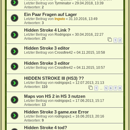
Letzter Beitrag von
Tyrminator
«
29.04.2018, 13:39
Antworten:
2
Ein Paar Fragen auf Lager
Letzter Beitrag von
Ingwio
«
31.10.2016, 13:49
Antworten:
3
Hidden Stroke 4 Link ?
Letzter Beitrag von
Rodrigopx
«
30.04.2016, 22:27
Antworten:
25
1
2
Hidden Stroke 3 editor
Letzter Beitrag von
Crossfire42
«
04.11.2015, 10:58
Hidden Stroke 3 editor
Letzter Beitrag von
Crossfire42
«
04.11.2015, 10:57
HIDDEN STROKE III (HS3) ??
Letzter Beitrag von
rodrigopx1
«
12.07.2013, 21:13
Antworten:
110
1
5
6
7
8
…
Maps von HS 2 in HS 3 nutzen
Letzter Beitrag von
rodrigopx1
«
17.06.2013, 15:17
Antworten:
13
Hidden Stroke 3 game.exe Error
Letzter Beitrag von
rodrigopx1
«
16.06.2013, 20:16
Antworten:
9
Hidden Stroke 4 tod?