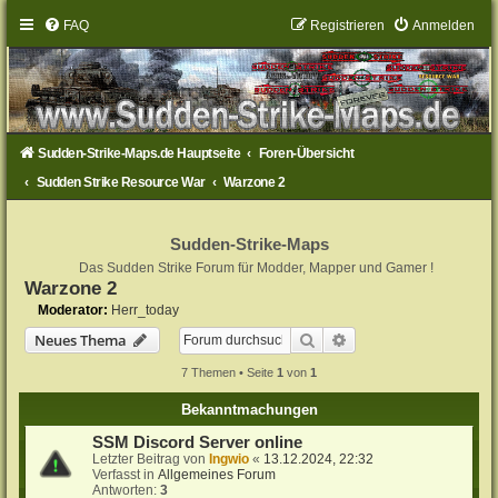
FAQ
Registrieren
Anmelden
Sudden-Strike-Maps.de Hauptseite
Foren-Übersicht
Sudden Strike Resource War
Warzone 2
Sudden-Strike-Maps
Das Sudden Strike Forum für Modder, Mapper und Gamer !
Warzone 2
Moderator:
Herr_today
Suche
Erweiterte Suche
Neues Thema
7 Themen • Seite
1
von
1
Bekanntmachungen
SSM Discord Server online
Letzter Beitrag von
Ingwio
«
13.12.2024, 22:32
Verfasst in
Allgemeines Forum
Antworten:
3