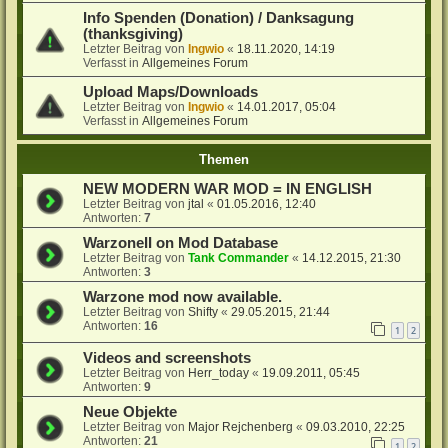
Info Spenden (Donation) / Danksagung
(thanksgiving)
Letzter Beitrag von
Ingwio
«
18.11.2020, 14:19
Verfasst in
Allgemeines Forum
Upload Maps/Downloads
Letzter Beitrag von
Ingwio
«
14.01.2017, 05:04
Verfasst in
Allgemeines Forum
Themen
NEW MODERN WAR MOD = IN ENGLISH
Letzter Beitrag von
jtal
«
01.05.2016, 12:40
Antworten:
7
WarzoneII on Mod Database
Letzter Beitrag von
Tank Commander
«
14.12.2015, 21:30
Antworten:
3
Warzone mod now available.
Letzter Beitrag von
Shifty
«
29.05.2015, 21:44
Antworten:
16
1
2
Videos and screenshots
Letzter Beitrag von
Herr_today
«
19.09.2011, 05:45
Antworten:
9
Neue Objekte
Letzter Beitrag von
Major Rejchenberg
«
09.03.2010, 22:25
Antworten:
21
1
2