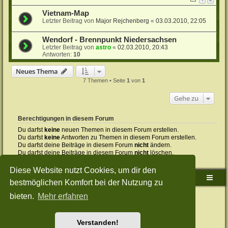
Vietnam-Map
Letzter Beitrag von
Major Rejchenberg
«
03.03.2010, 22:05
Wendorf - Brennpunkt Niedersachsen
Letzter Beitrag von
astro
«
02.03.2010, 20:43
Antworten:
10
Neues Thema
7 Themen • Seite
1
von
1
Gehe zu
Berechtigungen in diesem Forum
Du darfst
keine
neuen Themen in diesem Forum erstellen.
Du darfst
keine
Antworten zu Themen in diesem Forum erstellen.
Du darfst deine Beiträge in diesem Forum
nicht
ändern.
Du darfst deine Beiträge in diesem Forum
nicht
löschen.
Du darfst
keine
Dateianhänge in diesem Forum erstellen.
Diese Website nutzt Cookies, um dir den
Sudden-Strike-Maps.de Hauptseite
Foren-Übersicht
bestmöglichen Komfort bei der Nutzung zu
bieten.
Mehr erfahren
Powered by
phpBB
® Forum Software © phpBB Limited
Deutsche Übersetzung durch
phpBB.de
Style: Green-Style-Split by Joyce&Luna
phpBB-Style-Design
Datenschutz
|
Nutzungsbedingungen
Verstanden!