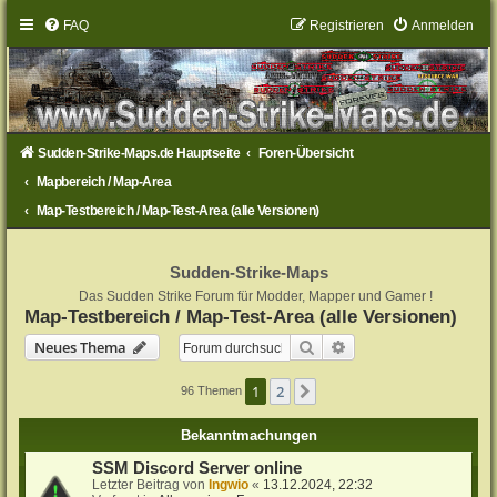
FAQ
Registrieren
Anmelden
Sudden-Strike-Maps.de Hauptseite
Foren-Übersicht
Mapbereich / Map-Area
Map-Testbereich / Map-Test-Area (alle Versionen)
Sudden-Strike-Maps
Das Sudden Strike Forum für Modder, Mapper und Gamer !
Map-Testbereich / Map-Test-Area (alle Versionen)
Suche
Erweiterte Suche
Neues Thema
1
2
Nächste
96 Themen
Bekanntmachungen
SSM Discord Server online
Letzter Beitrag von
Ingwio
«
13.12.2024, 22:32