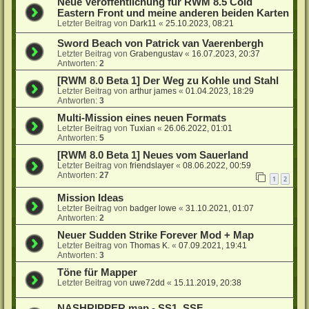
Neue Veröffentlichung für RWM 8.5 Cold
Eastern Front und meine anderen beiden Karten
Letzter Beitrag von
Dark11
«
25.10.2023, 08:21
Sword Beach von Patrick van Vaerenbergh
Letzter Beitrag von
Grabengustav
«
16.07.2023, 20:37
Antworten:
2
[RWM 8.0 Beta 1] Der Weg zu Kohle und Stahl
Letzter Beitrag von
arthur james
«
01.04.2023, 18:29
Antworten:
3
Multi-Mission eines neuen Formats
Letzter Beitrag von
Tuxian
«
26.06.2022, 01:01
Antworten:
5
[RWM 8.0 Beta 1] Neues vom Sauerland
Letzter Beitrag von
friendslayer
«
08.06.2022, 00:59
Antworten:
27
1
2
Mission Ideas
Letzter Beitrag von
badger lowe
«
31.10.2021, 01:07
Antworten:
2
Neuer Sudden Strike Forever Mod + Map
Letzter Beitrag von
Thomas K.
«
07.09.2021, 19:41
Antworten:
3
Töne für Mapper
Letzter Beitrag von
uwe72dd
«
15.11.2019, 20:38
NASHRIPPER map - SS1, SSF