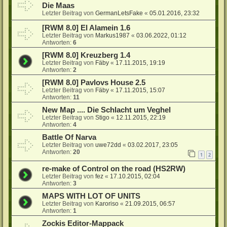
Die Maas
Letzter Beitrag von
GermanLetsFake
«
05.01.2016, 23:32
[RWM 8.0] El Alamein 1.6
Letzter Beitrag von
Markus1987
«
03.06.2022, 01:12
Antworten:
6
[RWM 8.0] Kreuzberg 1.4
Letzter Beitrag von
Fäby
«
17.11.2015, 19:19
Antworten:
2
[RWM 8.0] Pavlovs House 2.5
Letzter Beitrag von
Fäby
«
17.11.2015, 15:07
Antworten:
11
New Map .... Die Schlacht um Veghel
Letzter Beitrag von
Stigo
«
12.11.2015, 22:19
Antworten:
4
Battle Of Narva
Letzter Beitrag von
uwe72dd
«
03.02.2017, 23:05
Antworten:
20
1
2
re-make of Control on the road (HS2RW)
Letzter Beitrag von
fez
«
17.10.2015, 02:04
Antworten:
3
MAPS WITH LOT OF UNITS
Letzter Beitrag von
Karoriso
«
21.09.2015, 06:57
Antworten:
1
Zockis Editor-Mappack