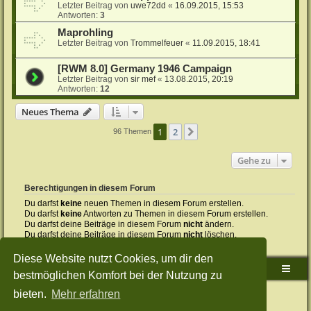
Letzter Beitrag von
uwe72dd
«
16.09.2015, 15:53
Antworten:
3
Maprohling
Letzter Beitrag von
Trommelfeuer
«
11.09.2015, 18:41
[RWM 8.0] Germany 1946 Campaign
Letzter Beitrag von
sir mef
«
13.08.2015, 20:19
Antworten:
12
Neues Thema
1
2
Nächste
96 Themen
Gehe zu
Berechtigungen in diesem Forum
Du darfst
keine
neuen Themen in diesem Forum erstellen.
Du darfst
keine
Antworten zu Themen in diesem Forum erstellen.
Du darfst deine Beiträge in diesem Forum
nicht
ändern.
Du darfst deine Beiträge in diesem Forum
nicht
löschen.
Du darfst
keine
Dateianhänge in diesem Forum erstellen.
Diese Website nutzt Cookies, um dir den
Sudden-Strike-Maps.de Hauptseite
Foren-Übersicht
bestmöglichen Komfort bei der Nutzung zu
bieten.
Mehr erfahren
Powered by
phpBB
® Forum Software © phpBB Limited
Deutsche Übersetzung durch
phpBB.de