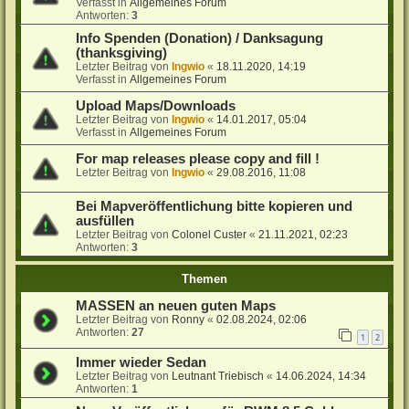
Verfasst in
Allgemeines Forum
Antworten:
3
Info Spenden (Donation) / Danksagung
(thanksgiving)
Letzter Beitrag von
Ingwio
«
18.11.2020, 14:19
Verfasst in
Allgemeines Forum
Upload Maps/Downloads
Letzter Beitrag von
Ingwio
«
14.01.2017, 05:04
Verfasst in
Allgemeines Forum
For map releases please copy and fill !
Letzter Beitrag von
Ingwio
«
29.08.2016, 11:08
Bei Mapveröffentlichung bitte kopieren und
ausfüllen
Letzter Beitrag von
Colonel Custer
«
21.11.2021, 02:23
Antworten:
3
Themen
MASSEN an neuen guten Maps
Letzter Beitrag von
Ronny
«
02.08.2024, 02:06
Antworten:
27
1
2
Immer wieder Sedan
Letzter Beitrag von
Leutnant Triebisch
«
14.06.2024, 14:34
Antworten:
1