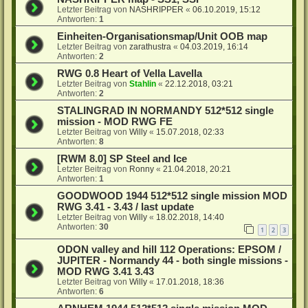
Letzter Beitrag von
NASHRIPPER
«
06.10.2019, 15:12
Antworten:
1
Einheiten-Organisationsmap/Unit OOB map
Letzter Beitrag von
zarathustra
«
04.03.2019, 16:14
Antworten:
2
RWG 0.8 Heart of Vella Lavella
Letzter Beitrag von
Stahlin
«
22.12.2018, 03:21
Antworten:
2
STALINGRAD IN NORMANDY 512*512 single
mission - MOD RWG FE
Letzter Beitrag von
Willy
«
15.07.2018, 02:33
Antworten:
8
[RWM 8.0] SP Steel and Ice
Letzter Beitrag von
Ronny
«
21.04.2018, 20:21
Antworten:
1
GOODWOOD 1944 512*512 single mission MOD
RWG 3.41 - 3.43 / last update
Letzter Beitrag von
Willy
«
18.02.2018, 14:40
Antworten:
30
1
2
3
ODON valley and hill 112 Operations: EPSOM /
JUPITER - Normandy 44 - both single missions -
MOD RWG 3.41 3.43
Letzter Beitrag von
Willy
«
17.01.2018, 18:36
Antworten:
6