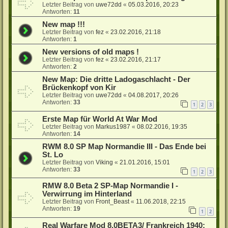
Letzter Beitrag von
uwe72dd
«
05.03.2016, 20:23
Antworten:
11
New map !!!
Letzter Beitrag von
fez
«
23.02.2016, 21:18
Antworten:
1
New versions of old maps !
Letzter Beitrag von
fez
«
23.02.2016, 21:17
Antworten:
2
New Map: Die dritte Ladogaschlacht - Der
Brückenkopf von Kir
Letzter Beitrag von
uwe72dd
«
04.08.2017, 20:26
Antworten:
33
1
2
3
Erste Map für World At War Mod
Letzter Beitrag von
Markus1987
«
08.02.2016, 19:35
Antworten:
14
RWM 8.0 SP Map Normandie III - Das Ende bei
St. Lo
Letzter Beitrag von
Viking
«
21.01.2016, 15:01
Antworten:
33
1
2
3
RMW 8.0 Beta 2 SP-Map Normandie I -
Verwirrung im Hinterland
Letzter Beitrag von
Front_Beast
«
11.06.2018, 22:15
Antworten:
19
1
2
Real Warfare Mod 8.0BETA3/ Frankreich 1940: