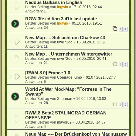
Neddus Balkans in English
Letzter Beitrag von
Ingwio
«
17.10.2016, 02:44
Antworten:
1
RGW 3fe edition 3.41b last update
Letzter Beitrag von
Ingwio
«
05.10.2016, 19:51
Antworten:
24
1
2
New Map .... Schlacht um Charkow 43
Letzter Beitrag von
uwe72dd
«
16.09.2016, 23:28
Antworten:
11
New Map ... Unternehmen Wintergewitter
Letzter Beitrag von
uwe72dd
«
28.05.2016, 20:41
Antworten:
21
1
2
[RWM 8.0] France 1.0
Letzter Beitrag von
Comrade Kimo
«
02.07.2021, 02:47
Antworten:
5
World At War Mod-Map: "Fortress In The
Swamp"
Letzter Beitrag von
Sherman
«
16.05.2016, 13:03
Antworten:
28
1
2
RWM.8 Beta2 STALINGRAD GERMAN
OFFENSIVE
Letzter Beitrag von
mayor02
«
08.04.2016, 14:37
Antworten:
4
Neue Map ---- Der Brückenkopf von Magnuszew