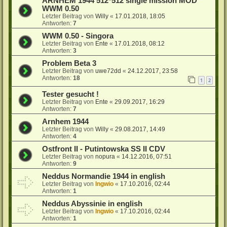
ARNHEM 1944 512*512 single mission MOD
WWM 0.50
Letzter Beitrag von
Willy
«
17.01.2018, 18:05
Antworten:
7
WWM 0.50 - Singora
Letzter Beitrag von
Ente
«
17.01.2018, 08:12
Antworten:
3
Problem Beta 3
Letzter Beitrag von
uwe72dd
«
24.12.2017, 23:58
Antworten:
18
1
2
Tester gesucht !
Letzter Beitrag von
Ente
«
29.09.2017, 16:29
Antworten:
7
Arnhem 1944
Letzter Beitrag von
Willy
«
29.08.2017, 14:49
Antworten:
4
Ostfront II - Putintowska SS II CDV
Letzter Beitrag von
nopura
«
14.12.2016, 07:51
Antworten:
9
Neddus Normandie 1944 in english
Letzter Beitrag von
Ingwio
«
17.10.2016, 02:44
Antworten:
1
Neddus Abyssinie in english
Letzter Beitrag von
Ingwio
«
17.10.2016, 02:44
Antworten:
1