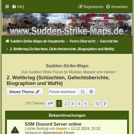
FAQ
Registrieren
Anmelden
Sudden-Strike-Maps.de Hauptseite
Foren-Übersicht
Geschichte
2. Weltkrieg (Schlachten, Gefechtsberichte, Biographien und Waffe)
Sudden-Strike-Maps
Das Sudden Strike Forum für Modder, Mapper und Gamer !
2. Weltkrieg (Schlachten, Gefechtsberichte,
Biographien und Waffe)
Suche
Erweiterte Suche
Neues Thema
Seite
1
von
12
1
2
3
4
5
12
Nächste
572 Themen
…
Bekanntmachungen
SSM Discord Server online
Letzter Beitrag von
Ingwio
«
13.12.2024, 22:32
Verfasst in
Allgemeines Forum