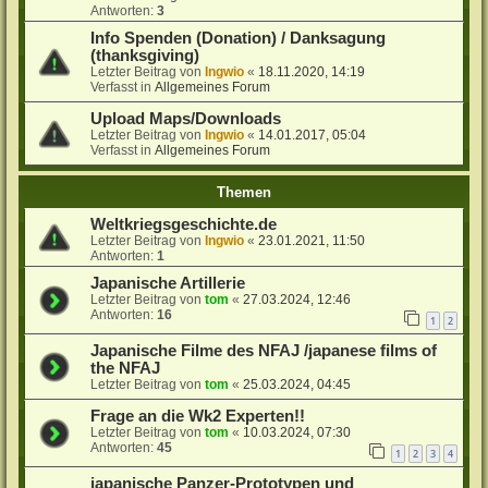
Antworten:
3
Info Spenden (Donation) / Danksagung
(thanksgiving)
Letzter Beitrag von
Ingwio
«
18.11.2020, 14:19
Verfasst in
Allgemeines Forum
Upload Maps/Downloads
Letzter Beitrag von
Ingwio
«
14.01.2017, 05:04
Verfasst in
Allgemeines Forum
Themen
Weltkriegsgeschichte.de
Letzter Beitrag von
Ingwio
«
23.01.2021, 11:50
Antworten:
1
Japanische Artillerie
Letzter Beitrag von
tom
«
27.03.2024, 12:46
Antworten:
16
1
2
Japanische Filme des NFAJ /japanese films of
the NFAJ
Letzter Beitrag von
tom
«
25.03.2024, 04:45
Frage an die Wk2 Experten!!
Letzter Beitrag von
tom
«
10.03.2024, 07:30
Antworten:
45
1
2
3
4
japanische Panzer-Prototypen und