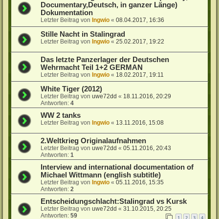
Documentary,Deutsch, in ganzer Länge)
Dokumentation
Letzter Beitrag von
Ingwio
«
08.04.2017, 16:36
Stille Nacht in Stalingrad
Letzter Beitrag von
Ingwio
«
25.02.2017, 19:22
Das letzte Panzerlager der Deutschen
Wehrmacht Teil 1+2 GERMAN
Letzter Beitrag von
Ingwio
«
18.02.2017, 19:11
White Tiger (2012)
Letzter Beitrag von
uwe72dd
«
18.11.2016, 20:29
Antworten:
4
WW 2 tanks
Letzter Beitrag von
Ingwio
«
13.11.2016, 15:08
2.Weltkrieg Originalaufnahmen
Letzter Beitrag von
uwe72dd
«
05.11.2016, 20:43
Antworten:
1
Interview and international documentation of
Michael Wittmann (english subtitle)
Letzter Beitrag von
Ingwio
«
05.11.2016, 15:35
Antworten:
2
Entscheidungschlacht:Stalingrad vs Kursk
Letzter Beitrag von
uwe72dd
«
31.10.2015, 20:25
Antworten:
59
1
2
3
4