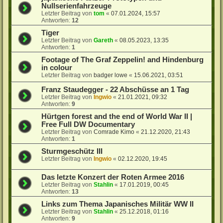
Nullserienfahrzeuge
Letzter Beitrag von
tom
«
07.01.2024, 15:57
Antworten:
12
Tiger
Letzter Beitrag von
Gareth
«
08.05.2023, 13:35
Antworten:
1
Footage of The Graf Zeppelin! and Hindenburg
in colour
Letzter Beitrag von
badger lowe
«
15.06.2021, 03:51
Franz Staudegger - 22 Abschüsse an 1 Tag
Letzter Beitrag von
Ingwio
«
21.01.2021, 09:32
Antworten:
9
Hürtgen forest and the end of World War II |
Free Full DW Documentary
Letzter Beitrag von
Comrade Kimo
«
21.12.2020, 21:43
Antworten:
1
Sturmgeschütz III
Letzter Beitrag von
Ingwio
«
02.12.2020, 19:45
Das letzte Konzert der Roten Armee 2016
Letzter Beitrag von
Stahlin
«
17.01.2019, 00:45
Antworten:
13
Links zum Thema Japanisches Militär WW II
Letzter Beitrag von
Stahlin
«
25.12.2018, 01:16
Antworten:
9