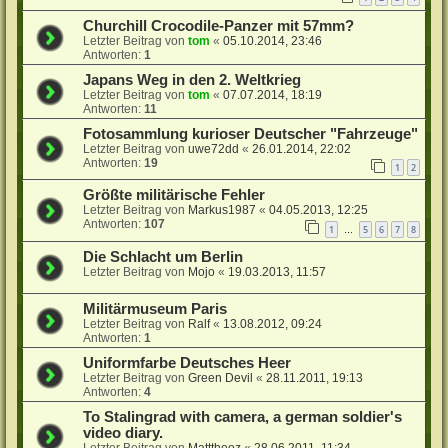
Churchill Crocodile-Panzer mit 57mm?
Letzter Beitrag von
tom
«
05.10.2014, 23:46
Antworten:
1
Japans Weg in den 2. Weltkrieg
Letzter Beitrag von
tom
«
07.07.2014, 18:19
Antworten:
11
Fotosammlung kurioser Deutscher "Fahrzeuge"
Letzter Beitrag von
uwe72dd
«
26.01.2014, 22:02
Antworten:
19
1
2
Größte militärische Fehler
Letzter Beitrag von
Markus1987
«
04.05.2013, 12:25
Antworten:
107
1
5
6
7
8
…
Die Schlacht um Berlin
Letzter Beitrag von
Mojo
«
19.03.2013, 11:57
Militärmuseum Paris
Letzter Beitrag von
Ralf
«
13.08.2012, 09:24
Antworten:
1
Uniformfarbe Deutsches Heer
Letzter Beitrag von
Green Devil
«
28.11.2011, 19:13
Antworten:
4
To Stalingrad with camera, a german soldier's
video diary.