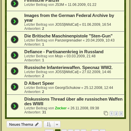
Finnische Panzer
Letzter Beitrag von
JS3M
«
11.06.2009, 01:22
Images from the German Federal Archive by
year
Letzter Beitrag von
JOSS[WildCat]
«
01.06.2009, 16:54
Antworten:
2
Die Britische Maschinenpistole "Sten-Gun"
Letzter Beitrag von
Panzergrenadier
«
20.04.2009, 10:43
Antworten:
1
Defiance - Partisanenkrieg in Russland
Letzter Beitrag von
Mojo
«
03.03.2009, 21:48
Antworten:
1
Russische Infanteriewaffen. Specnaz WW2.
Letzter Beitrag von
JOSS[WildCat]
«
27.02.2009, 14:46
Antworten:
2
D Albert Speer
Letzter Beitrag von
GeorgiSchukow
«
25.12.2008, 12:44
Antworten:
2
Diskussions Thread über alle russischen Waffen
des WWII
Letzter Beitrag von
Zocker
«
26.11.2008, 09:38
Antworten:
31
1
2
3
Neues Thema