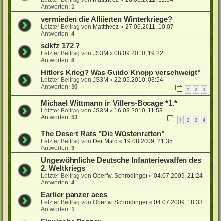
Letzter Beitrag von
Matttheoz
«
28.06.2011, 11:34
Antworten:
1
vermieden die Alliierten Winterkriege?
Letzter Beitrag von
Matttheoz
«
27.06.2011, 10:07
Antworten:
4
sdkfz 172 ?
Letzter Beitrag von
JS3M
«
08.09.2010, 19:22
Antworten:
8
Hitlers Krieg? Was Guido Knopp verschweigt"
Letzter Beitrag von
JS3M
«
22.05.2010, 03:54
Antworten:
30
1
2
3
Michael Wittmann in Villers-Bocage *1.*
Letzter Beitrag von
JS3M
«
16.03.2010, 11:53
Antworten:
53
1
2
3
4
The Desert Rats "Die Wüstenratten"
Letzter Beitrag von
Der Marc
«
19.08.2009, 21:35
Antworten:
3
Ungewöhnliche Deutsche Infanteriewaffen des
2. Weltkriegs
Letzter Beitrag von
Oberfw. Schrödinger
«
04.07.2009, 21:24
Antworten:
4
Earlier panzer aces
Letzter Beitrag von
Oberfw. Schrödinger
«
04.07.2009, 18:33
Antworten:
1