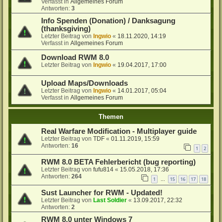
Verfasst in
Allgemeines Forum
Antworten:
3
Info Spenden (Donation) / Danksagung
(thanksgiving)
Letzter Beitrag von
Ingwio
«
18.11.2020, 14:19
Verfasst in
Allgemeines Forum
Download RWM 8.0
Letzter Beitrag von
Ingwio
«
19.04.2017, 17:00
Upload Maps/Downloads
Letzter Beitrag von
Ingwio
«
14.01.2017, 05:04
Verfasst in
Allgemeines Forum
Themen
Real Warfare Modification - Multiplayer guide
Letzter Beitrag von
TDF
«
01.11.2019, 15:59
Antworten:
16
1
2
RWM 8.0 BETA Fehlerbericht (bug reporting)
Letzter Beitrag von
fufu814
«
15.05.2018, 17:36
Antworten:
264
1
15
16
17
18
…
Sust Launcher for RWM - Updated!
Letzter Beitrag von
Last Soldier
«
13.09.2017, 22:32
Antworten:
2
RWM 8.0 unter Windows 7