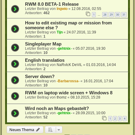
RWM 8.0 BETA-1 Release
Letzter Beitrag von
Ingwio
«
12.08.2016, 02:55
Antworten:
462
1
28
29
30
31
…
How to edit existing map or mission from
someone else ?
Letzter Beitrag von
Tijn
«
24.07.2016, 11:39
Antworten:
1
Singleplayer Map
Letzter Beitrag von
-gehtnix-
«
05.07.2016, 19:30
Antworten:
10
English translatios
Letzter Beitrag von
NaRvIcK DeViL
«
01.03.2016, 14:04
Antworten:
2
Server down?
Letzter Beitrag von
-Barbarossa-
«
16.01.2016, 17:04
Antworten:
10
RWM on laptop wide screen + Windows 8
Letzter Beitrag von
thomz
«
08.10.2015, 15:28
Wird noch an Maps gebastelt?
Letzter Beitrag von
-gehtnix-
«
28.09.2015, 10:00
Antworten:
52
1
2
3
4
Neues Thema