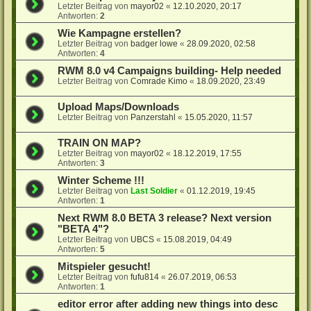
Letzter Beitrag von
mayor02
«
12.10.2020, 20:17
Antworten:
2
Wie Kampagne erstellen?
Letzter Beitrag von
badger lowe
«
28.09.2020, 02:58
Antworten:
4
RWM 8.0 v4 Campaigns building- Help needed
Letzter Beitrag von
Comrade Kimo
«
18.09.2020, 23:49
Upload Maps/Downloads
Letzter Beitrag von
Panzerstahl
«
15.05.2020, 11:57
TRAIN ON MAP?
Letzter Beitrag von
mayor02
«
18.12.2019, 17:55
Antworten:
3
Winter Scheme !!!
Letzter Beitrag von
Last Soldier
«
01.12.2019, 19:45
Antworten:
1
Next RWM 8.0 BETA 3 release? Next version
"BETA 4"?
Letzter Beitrag von
UBCS
«
15.08.2019, 04:49
Antworten:
5
Mitspieler gesucht!
Letzter Beitrag von
fufu814
«
26.07.2019, 06:53
Antworten:
1
editor error after adding new things into desc