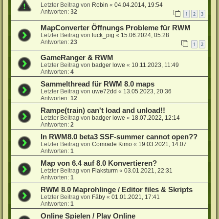
Letzter Beitrag von
Robin
«
04.04.2014, 19:54
Antworten:
32
1
2
3
MapConverter Öffnungs Probleme für RWM
Letzter Beitrag von
luck_pig
«
15.06.2024, 05:28
Antworten:
23
1
2
GameRanger & RWM
Letzter Beitrag von
badger lowe
«
10.11.2023, 11:49
Antworten:
4
Sammelthread für RWM 8.0 maps
Letzter Beitrag von
uwe72dd
«
13.05.2023, 20:36
Antworten:
12
Rampe(train) can't load and unload!!
Letzter Beitrag von
badger lowe
«
18.07.2022, 12:14
Antworten:
2
In RWM8.0 beta3 SSF-summer cannot open??
Letzter Beitrag von
Comrade Kimo
«
19.03.2021, 14:07
Antworten:
1
Map von 6.4 auf 8.0 Konvertieren?
Letzter Beitrag von
Flaksturm
«
03.01.2021, 22:31
Antworten:
1
RWM 8.0 Maprohlinge / Editor files & Skripts
Letzter Beitrag von
Fäby
«
01.01.2021, 17:41
Antworten:
1
Online Spielen / Play Online