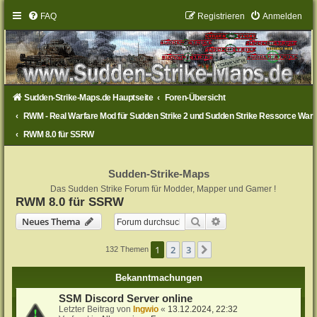
FAQ
Registrieren
Anmelden
Sudden-Strike-Maps.de Hauptseite
Foren-Übersicht
RWM - Real Warfare Mod für Sudden Strike 2 und Sudden Strike Ressorce War
RWM 8.0 für SSRW
Sudden-Strike-Maps
Das Sudden Strike Forum für Modder, Mapper und Gamer !
RWM 8.0 für SSRW
Suche
Erweiterte Suche
Neues Thema
1
2
3
Nächste
132 Themen
Bekanntmachungen
SSM Discord Server online
Letzter Beitrag von
Ingwio
«
13.12.2024, 22:32