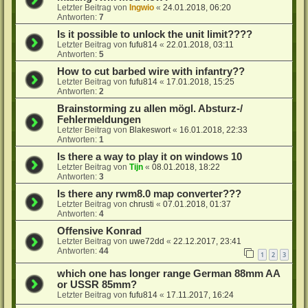
Letzter Beitrag von
Ingwio
«
24.01.2018, 06:20
Antworten:
7
Is it possible to unlock the unit limit????
Letzter Beitrag von
fufu814
«
22.01.2018, 03:11
Antworten:
5
How to cut barbed wire with infantry??
Letzter Beitrag von
fufu814
«
17.01.2018, 15:25
Antworten:
2
Brainstorming zu allen mögl. Absturz-/
Fehlermeldungen
Letzter Beitrag von
Blakeswort
«
16.01.2018, 22:33
Antworten:
1
Is there a way to play it on windows 10
Letzter Beitrag von
Tijn
«
08.01.2018, 18:22
Antworten:
3
Is there any rwm8.0 map converter???
Letzter Beitrag von
chrusti
«
07.01.2018, 01:37
Antworten:
4
Offensive Konrad
Letzter Beitrag von
uwe72dd
«
22.12.2017, 23:41
Antworten:
44
1
2
3
which one has longer range German 88mm AA
or USSR 85mm?
Letzter Beitrag von
fufu814
«
17.11.2017, 16:24