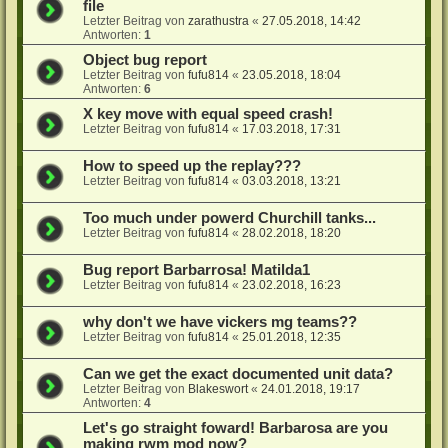
file
Letzter Beitrag von
zarathustra
«
27.05.2018, 14:42
Antworten:
1
Object bug report
Letzter Beitrag von
fufu814
«
23.05.2018, 18:04
Antworten:
6
X key move with equal speed crash!
Letzter Beitrag von
fufu814
«
17.03.2018, 17:31
How to speed up the replay???
Letzter Beitrag von
fufu814
«
03.03.2018, 13:21
Too much under powerd Churchill tanks...
Letzter Beitrag von
fufu814
«
28.02.2018, 18:20
Bug report Barbarrosa! Matilda1
Letzter Beitrag von
fufu814
«
23.02.2018, 16:23
why don't we have vickers mg teams??
Letzter Beitrag von
fufu814
«
25.01.2018, 12:35
Can we get the exact documented unit data?
Letzter Beitrag von
Blakeswort
«
24.01.2018, 19:17
Antworten:
4
Let's go straight foward! Barbarosa are you
making rwm mod now?