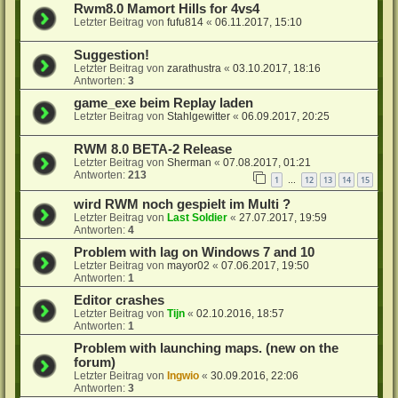
Rwm8.0 Mamort Hills for 4vs4
Letzter Beitrag von
fufu814
«
06.11.2017, 15:10
Suggestion!
Letzter Beitrag von
zarathustra
«
03.10.2017, 18:16
Antworten:
3
game_exe beim Replay laden
Letzter Beitrag von
Stahlgewitter
«
06.09.2017, 20:25
RWM 8.0 BETA-2 Release
Letzter Beitrag von
Sherman
«
07.08.2017, 01:21
Antworten:
213
1
12
13
14
15
…
wird RWM noch gespielt im Multi ?
Letzter Beitrag von
Last Soldier
«
27.07.2017, 19:59
Antworten:
4
Problem with lag on Windows 7 and 10
Letzter Beitrag von
mayor02
«
07.06.2017, 19:50
Antworten:
1
Editor crashes
Letzter Beitrag von
Tijn
«
02.10.2016, 18:57
Antworten:
1
Problem with launching maps. (new on the
forum)
Letzter Beitrag von
Ingwio
«
30.09.2016, 22:06
Antworten:
3