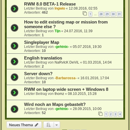
RWM 8.0 BETA-1 Release
Letzter Beitrag von
Ingwio
«
12.08.2016, 02:55
Antworten:
462
1
28
29
30
31
…
How to edit existing map or mission from
someone else ?
Letzter Beitrag von
Tijn
«
24.07.2016, 11:39
Antworten:
1
Singleplayer Map
Letzter Beitrag von
-gehtnix-
«
05.07.2016, 19:30
Antworten:
10
English translatios
Letzter Beitrag von
NaRvIcK DeViL
«
01.03.2016, 14:04
Antworten:
2
Server down?
Letzter Beitrag von
-Barbarossa-
«
16.01.2016, 17:04
Antworten:
10
RWM on laptop wide screen + Windows 8
Letzter Beitrag von
thomz
«
08.10.2015, 15:28
Wird noch an Maps gebastelt?
Letzter Beitrag von
-gehtnix-
«
28.09.2015, 10:00
Antworten:
52
1
2
3
4
Neues Thema