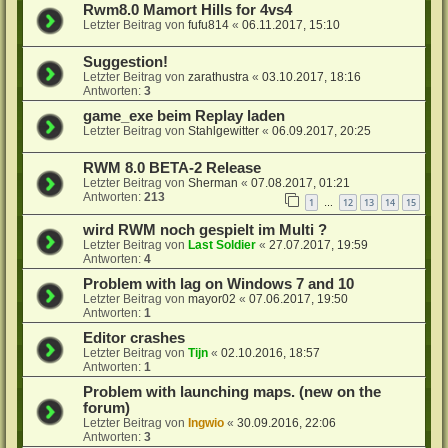
Rwm8.0 Mamort Hills for 4vs4
Letzter Beitrag von
fufu814
«
06.11.2017, 15:10
Suggestion!
Letzter Beitrag von
zarathustra
«
03.10.2017, 18:16
Antworten:
3
game_exe beim Replay laden
Letzter Beitrag von
Stahlgewitter
«
06.09.2017, 20:25
RWM 8.0 BETA-2 Release
Letzter Beitrag von
Sherman
«
07.08.2017, 01:21
Antworten:
213
1
12
13
14
15
…
wird RWM noch gespielt im Multi ?
Letzter Beitrag von
Last Soldier
«
27.07.2017, 19:59
Antworten:
4
Problem with lag on Windows 7 and 10
Letzter Beitrag von
mayor02
«
07.06.2017, 19:50
Antworten:
1
Editor crashes
Letzter Beitrag von
Tijn
«
02.10.2016, 18:57
Antworten:
1
Problem with launching maps. (new on the
forum)
Letzter Beitrag von
Ingwio
«
30.09.2016, 22:06
Antworten:
3