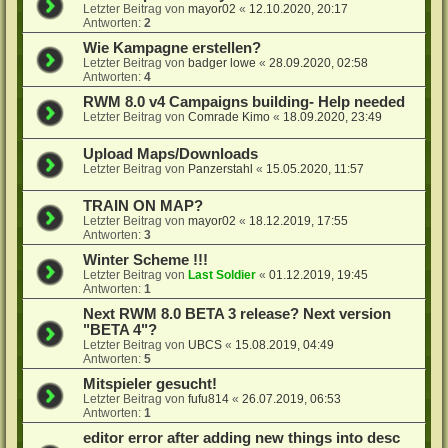
Letzter Beitrag von
mayor02
«
12.10.2020, 20:17
Antworten:
2
Wie Kampagne erstellen?
Letzter Beitrag von
badger lowe
«
28.09.2020, 02:58
Antworten:
4
RWM 8.0 v4 Campaigns building- Help needed
Letzter Beitrag von
Comrade Kimo
«
18.09.2020, 23:49
Upload Maps/Downloads
Letzter Beitrag von
Panzerstahl
«
15.05.2020, 11:57
TRAIN ON MAP?
Letzter Beitrag von
mayor02
«
18.12.2019, 17:55
Antworten:
3
Winter Scheme !!!
Letzter Beitrag von
Last Soldier
«
01.12.2019, 19:45
Antworten:
1
Next RWM 8.0 BETA 3 release? Next version
"BETA 4"?
Letzter Beitrag von
UBCS
«
15.08.2019, 04:49
Antworten:
5
Mitspieler gesucht!
Letzter Beitrag von
fufu814
«
26.07.2019, 06:53
Antworten:
1
editor error after adding new things into desc