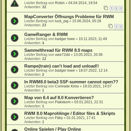
Letzter Beitrag von
Robin
«
04.04.2014, 19:54
Antworten:
32
1
2
3
MapConverter Öffnungs Probleme für RWM
Letzter Beitrag von
luck_pig
«
15.06.2024, 05:28
Antworten:
23
1
2
GameRanger & RWM
Letzter Beitrag von
badger lowe
«
10.11.2023, 11:49
Antworten:
4
Sammelthread für RWM 8.0 maps
Letzter Beitrag von
uwe72dd
«
13.05.2023, 20:36
Antworten:
12
Rampe(train) can't load and unload!!
Letzter Beitrag von
badger lowe
«
18.07.2022, 12:14
Antworten:
2
In RWM8.0 beta3 SSF-summer cannot open??
Letzter Beitrag von
Comrade Kimo
«
19.03.2021, 14:07
Antworten:
1
Map von 6.4 auf 8.0 Konvertieren?
Letzter Beitrag von
Flaksturm
«
03.01.2021, 22:31
Antworten:
1
RWM 8.0 Maprohlinge / Editor files & Skripts
Letzter Beitrag von
Fäby
«
01.01.2021, 17:41
Antworten:
1
Online Spielen / Play Online