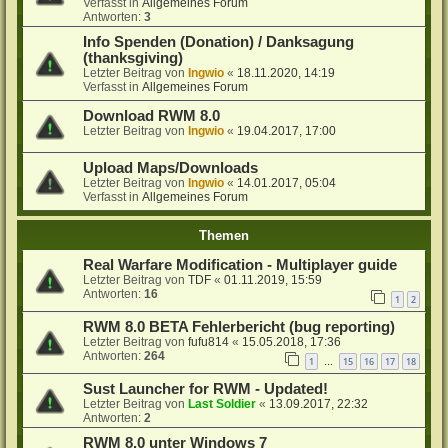
Verfasst in
Allgemeines Forum
Antworten:
3
Info Spenden (Donation) / Danksagung
(thanksgiving)
Letzter Beitrag von
Ingwio
«
18.11.2020, 14:19
Verfasst in
Allgemeines Forum
Download RWM 8.0
Letzter Beitrag von
Ingwio
«
19.04.2017, 17:00
Upload Maps/Downloads
Letzter Beitrag von
Ingwio
«
14.01.2017, 05:04
Verfasst in
Allgemeines Forum
Themen
Real Warfare Modification - Multiplayer guide
Letzter Beitrag von
TDF
«
01.11.2019, 15:59
Antworten:
16
1
2
RWM 8.0 BETA Fehlerbericht (bug reporting)
Letzter Beitrag von
fufu814
«
15.05.2018, 17:36
Antworten:
264
1
15
16
17
18
…
Sust Launcher for RWM - Updated!
Letzter Beitrag von
Last Soldier
«
13.09.2017, 22:32
Antworten:
2
RWM 8.0 unter Windows 7