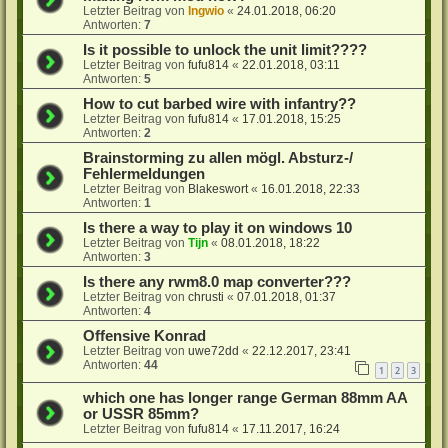
Letzter Beitrag von
Ingwio
«
24.01.2018, 06:20
Antworten:
7
Is it possible to unlock the unit limit????
Letzter Beitrag von
fufu814
«
22.01.2018, 03:11
Antworten:
5
How to cut barbed wire with infantry??
Letzter Beitrag von
fufu814
«
17.01.2018, 15:25
Antworten:
2
Brainstorming zu allen mögl. Absturz-/
Fehlermeldungen
Letzter Beitrag von
Blakeswort
«
16.01.2018, 22:33
Antworten:
1
Is there a way to play it on windows 10
Letzter Beitrag von
Tijn
«
08.01.2018, 18:22
Antworten:
3
Is there any rwm8.0 map converter???
Letzter Beitrag von
chrusti
«
07.01.2018, 01:37
Antworten:
4
Offensive Konrad
Letzter Beitrag von
uwe72dd
«
22.12.2017, 23:41
Antworten:
44
1
2
3
which one has longer range German 88mm AA
or USSR 85mm?
Letzter Beitrag von
fufu814
«
17.11.2017, 16:24