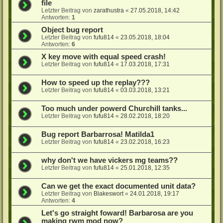
file
Letzter Beitrag von
zarathustra
«
27.05.2018, 14:42
Antworten:
1
Object bug report
Letzter Beitrag von
fufu814
«
23.05.2018, 18:04
Antworten:
6
X key move with equal speed crash!
Letzter Beitrag von
fufu814
«
17.03.2018, 17:31
How to speed up the replay???
Letzter Beitrag von
fufu814
«
03.03.2018, 13:21
Too much under powerd Churchill tanks...
Letzter Beitrag von
fufu814
«
28.02.2018, 18:20
Bug report Barbarrosa! Matilda1
Letzter Beitrag von
fufu814
«
23.02.2018, 16:23
why don't we have vickers mg teams??
Letzter Beitrag von
fufu814
«
25.01.2018, 12:35
Can we get the exact documented unit data?
Letzter Beitrag von
Blakeswort
«
24.01.2018, 19:17
Antworten:
4
Let's go straight foward! Barbarosa are you
making rwm mod now?