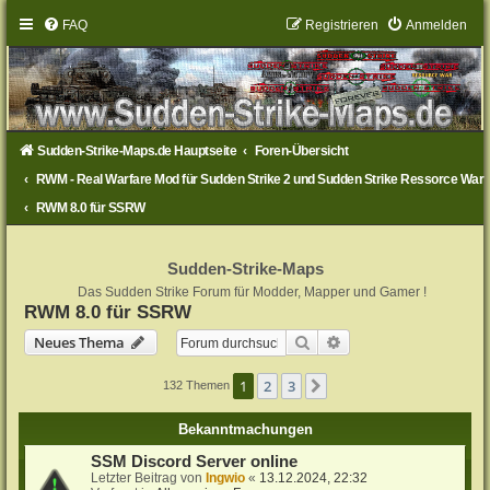
FAQ
Registrieren
Anmelden
Sudden-Strike-Maps.de Hauptseite
Foren-Übersicht
RWM - Real Warfare Mod für Sudden Strike 2 und Sudden Strike Ressorce War
RWM 8.0 für SSRW
Sudden-Strike-Maps
Das Sudden Strike Forum für Modder, Mapper und Gamer !
RWM 8.0 für SSRW
Suche
Erweiterte Suche
Neues Thema
1
2
3
Nächste
132 Themen
Bekanntmachungen
SSM Discord Server online
Letzter Beitrag von
Ingwio
«
13.12.2024, 22:32