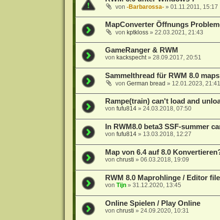
von
-Barbarossa-
»
01.11.2011, 15:17
MapConverter Öffnungs Proble
von
kptkloss
»
22.03.2021, 21:43
GameRanger & RWM
von
kackspecht
»
28.09.2017, 20:51
Sammelthread für RWM 8.0 maps
von
German bread
»
12.01.2023, 21:4
Rampe(train) can't load and unloa
von
fufu814
»
24.03.2018, 07:50
In RWM8.0 beta3 SSF-summer ca
von
fufu814
»
13.03.2018, 12:27
Map von 6.4 auf 8.0 Konvertieren
von
chrusti
»
06.03.2018, 19:09
RWM 8.0 Maprohlinge / Editor file
von
Tijn
»
31.12.2020, 13:45
Online Spielen / Play Online
von
chrusti
»
24.09.2020, 10:31