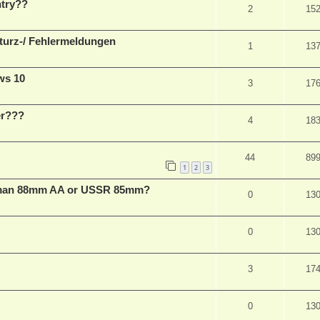
ntry??
2
15
sturz-/ Fehlermeldungen
1
13
ows 10
3
17
er???
4
18
44
89
1
2
3
rman 88mm AA or USSR 85mm?
0
13
0
13
3
17
0
13