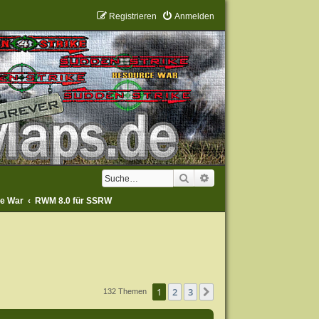
Registrieren
Anmelden
Suche
Erweiterte Suche
ce War
RWM 8.0 für SSRW
1
2
3
Nächste
132 Themen