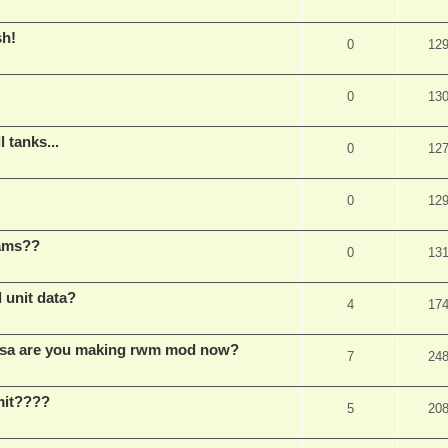
sh!
0
12
0
13
 tanks...
0
12
0
12
eams??
0
13
 unit data?
4
17
rosa are you making rwm mod now?
7
24
imit????
5
20