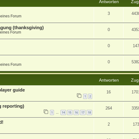
Antworten
Zugr
3
443
meines Forum
agung (thanksgiving)
0
435
eines Forum
0
14
0
538
meines Forum
Antworten
Zugr
player guide
16
170
1
2
 reporting)
264
335
1
14
15
16
17
18
…
d!
2
17