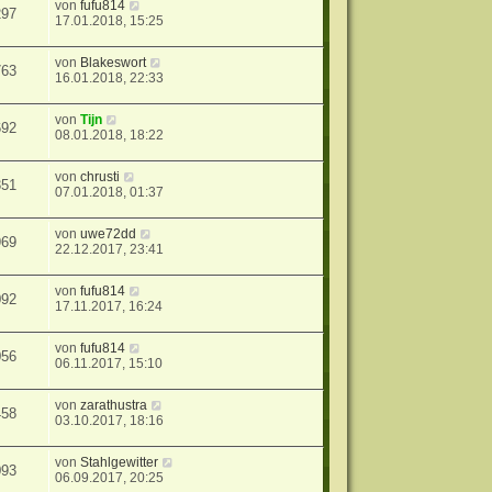
von
fufu814
297
17.01.2018, 15:25
von
Blakeswort
763
16.01.2018, 22:33
von
Tijn
692
08.01.2018, 18:22
von
chrusti
351
07.01.2018, 01:37
von
uwe72dd
969
22.12.2017, 23:41
von
fufu814
092
17.11.2017, 16:24
von
fufu814
056
06.11.2017, 15:10
von
zarathustra
458
03.10.2017, 18:16
von
Stahlgewitter
093
06.09.2017, 20:25