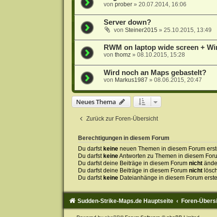
von
prober
»
20.07.2014, 16:06
Server down?
von
Steiner2015
»
25.10.2015, 13:49
RWM on laptop wide screen + W
von
thomz
»
08.10.2015, 15:28
Wird noch an Maps gebastelt?
von
Markus1987
»
08.06.2015, 20:47
Neues Thema
Zurück zur Foren-Übersicht
Berechtigungen in diesem Forum
Du darfst
keine
neuen Themen in diesem Forum erste
Du darfst
keine
Antworten zu Themen in diesem Forum
Du darfst deine Beiträge in diesem Forum
nicht
ände
Du darfst deine Beiträge in diesem Forum
nicht
lösc
Du darfst
keine
Dateianhänge in diesem Forum erste
Sudden-Strike-Maps.de Hauptseite
Foren-Übers