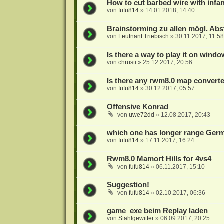
How to cut barbed wire with infa
von
fufu814
»
14.01.2018, 14:40
Brainstorming zu allen mögl. Ab
von
Leutnant Triebisch
»
30.11.2017, 11:58
Is there a way to play it on wind
von
chrusti
»
25.12.2017, 20:56
Is there any rwm8.0 map convert
von
fufu814
»
30.12.2017, 05:57
Offensive Konrad
von
uwe72dd
»
12.08.2017, 20:43
which one has longer range Ge
von
fufu814
»
17.11.2017, 16:24
Rwm8.0 Mamort Hills for 4vs4
von
fufu814
»
06.11.2017, 15:10
Suggestion!
von
fufu814
»
02.10.2017, 06:36
game_exe beim Replay laden
von
Stahlgewitter
»
06.09.2017, 20:25