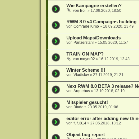
Wie Kampagne erstellen?
von
Boli
»
17.09.2020, 18:50
RWM 8.0 v4 Campaigns building-
von
Comrade Kimo
»
18.09.2020, 23:49
Upload Maps/Downloads
von
Panzerstahl
»
15.05.2020, 11:57
TRAIN ON MAP?
von
mayor02
»
16.12.2019, 13:43
Winter Scheme !!!
von
Vladislav
»
27.11.2019, 21:21
Next RWM 8.0 BETA 3 release? N
von
Arquebus
»
13.10.2018, 02:19
Mitspieler gesucht!
von
Blado
»
20.05.2019, 01:06
editor error after adding new thin
von
fufu814
»
27.05.2018, 13:12
Object bug report