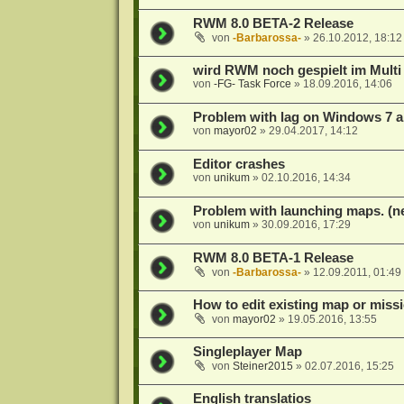
RWM 8.0 BETA-2 Release
von
-Barbarossa-
»
26.10.2012, 18:12
wird RWM noch gespielt im Multi
von
-FG- Task Force
»
18.09.2016, 14:06
Problem with lag on Windows 7 a
von
mayor02
»
29.04.2017, 14:12
Editor crashes
von
unikum
»
02.10.2016, 14:34
Problem with launching maps. (n
von
unikum
»
30.09.2016, 17:29
RWM 8.0 BETA-1 Release
von
-Barbarossa-
»
12.09.2011, 01:49
How to edit existing map or miss
von
mayor02
»
19.05.2016, 13:55
Singleplayer Map
von
Steiner2015
»
02.07.2016, 15:25
English translatios