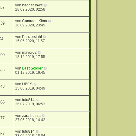
von
badger lowe
057
28.09.2020, 02:58
von
Comrade Kimo
639
18.09.2020, 23:49
von
Panzerstahl
94
15.05.2020, 11:57
von
mayor02
790
18.12.2019, 17:55
von
Last Soldier
669
01.12.2019, 19:45
von
UBCS
043
15.08.2019, 04:49
von
fufu814
268
26.07.2019, 06:53
von
zarathustra
377
27.05.2018, 14:42
von
fufu814
857
23.05.2018, 18:04