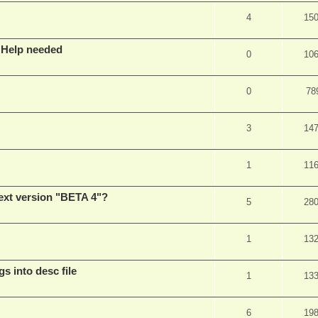
4
15
 Help needed
0
10
0
78
3
14
1
11
ext version "BETA 4"?
5
28
1
13
gs into desc file
1
13
6
19