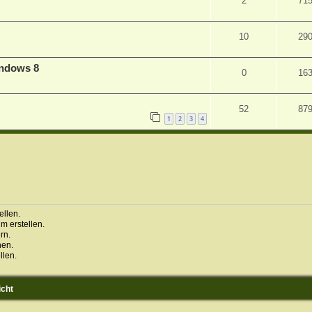
2
71
10
29
indows 8
0
16
52
87
1
2
3
4
llen.
 erstellen.
rn.
hen.
llen.
icht