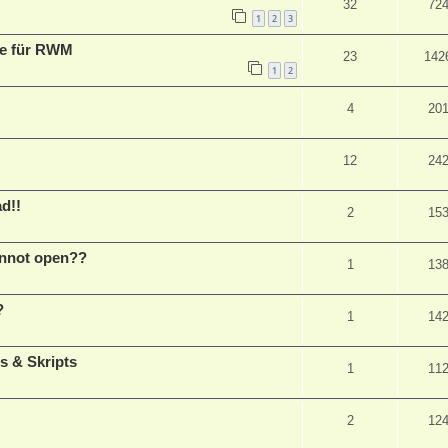
32
72
1
2
3
me für RWM
23
142
1
2
4
20
12
24
1
d!!
2
15
nnot open??
1
13
?
1
14
s & Skripts
1
11
2
12