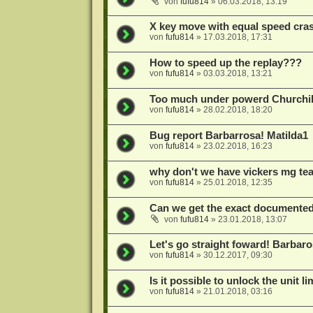
von
fufu814
»
06.03.2018, 13:19
X key move with equal speed cra
von
fufu814
»
17.03.2018, 17:31
How to speed up the replay???
von
fufu814
»
03.03.2018, 13:21
Too much under powerd Churchill
von
fufu814
»
28.02.2018, 18:20
Bug report Barbarrosa! Matilda1
von
fufu814
»
23.02.2018, 16:23
why don't we have vickers mg t
von
fufu814
»
25.01.2018, 12:35
Can we get the exact documented
von
fufu814
»
23.01.2018, 13:07
Let's go straight foward! Barba
von
fufu814
»
30.12.2017, 09:30
Is it possible to unlock the unit l
von
fufu814
»
21.01.2018, 03:16