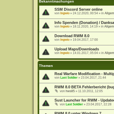
Bekanntmachungen
SSM Discord Server online
von
Ingwio
»
24.12.2020, 00:54
» in
Allge
Info Spenden (Donation) / Danks
von
Ingwio
»
18.11.2020, 14:19
» in
Allgem
Download RWM 8.0
von
Ingwio
»
19.04.2017, 17:00
Upload Maps/Downloads
von
Ingwio
»
14.01.2017, 05:04
» in
Allge
Themen
Real Warfare Modification - Multi
von
Last Soldier
»
23.04.2017, 21:44
RWM 8.0 BETA Fehlerbericht (bug
von
hws85
»
11.10.2011, 12:05
Sust Launcher for RWM - Update
von
Last Soldier
»
23.04.2017, 22:28
RWM 8.0 unter Windows 7