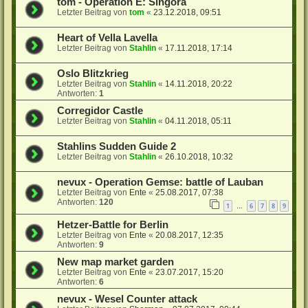
tom - Operation E: Singora
Letzter Beitrag von
tom
«
23.12.2018, 09:51
Heart of Vella Lavella
Letzter Beitrag von
Stahlin
«
17.11.2018, 17:14
Oslo Blitzkrieg
Letzter Beitrag von
Stahlin
«
14.11.2018, 20:22
Antworten:
1
Corregidor Castle
Letzter Beitrag von
Stahlin
«
04.11.2018, 05:11
Stahlins Sudden Guide 2
Letzter Beitrag von
Stahlin
«
26.10.2018, 10:32
nevux - Operation Gemse: battle of Lauban
Letzter Beitrag von
Ente
«
25.08.2017, 07:38
Antworten:
120
1
6
7
8
9
…
Hetzer-Battle for Berlin
Letzter Beitrag von
Ente
«
20.08.2017, 12:35
Antworten:
9
New map market garden
Letzter Beitrag von
Ente
«
23.07.2017, 15:20
Antworten:
6
nevux - Wesel Counter attack