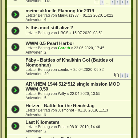
Antworten:
118
1
5
6
7
8
…
meine aktuelle Planung für 2019...
Letzter Beitrag von
Markus1987
«
01.12.2020, 14:22
Antworten:
6
Is this mod still alive？
Letzter Beitrag von
UBCS
«
15.07.2020, 08:51
WWM 0.5 Pearl Harbor
Letzter Beitrag von
Gareth
«
23.06.2020, 17:45
Antworten:
2
Fäby - Battles of Khalkhin Gol (Battles of
Nomonhan)
Letzter Beitrag von
combo
«
25.04.2020, 09:32
Antworten:
29
1
2
ARNHEM 1944 512*512 single mission MOD
WWM 0.50
Letzter Beitrag von
Willy
«
22.04.2020, 13:55
Antworten:
5
Hetzer - Battle for the Reichstag
Letzter Beitrag von
JJsmonof
«
01.10.2019, 11:13
Antworten:
5
Last Kilometers
Letzter Beitrag von
Ente
«
08.01.2019, 14:46
Antworten:
2