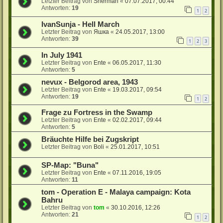
Letzter Beitrag von
Sherman
«
07.07.2017, 00:44
Antworten:
19
1
2
IvanSunja - Hell March
Letzter Beitrag von
Яшка
«
24.05.2017, 13:00
Antworten:
39
1
2
3
In July 1941
Letzter Beitrag von
Ente
«
06.05.2017, 11:30
Antworten:
5
nevux - Belgorod area, 1943
Letzter Beitrag von
Ente
«
19.03.2017, 09:54
Antworten:
19
1
2
Frage zu Fortress in the Swamp
Letzter Beitrag von
Ente
«
02.02.2017, 09:44
Antworten:
5
Bräuchte Hilfe bei Zugskript
Letzter Beitrag von
Boli
«
25.01.2017, 10:51
SP-Map: "Buna"
Letzter Beitrag von
Ente
«
07.11.2016, 19:05
Antworten:
11
tom - Operation E - Malaya campaign: Kota
Bahru
Letzter Beitrag von
tom
«
30.10.2016, 12:26
Antworten:
21
1
2