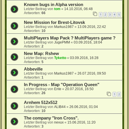
Known bugs in Alpha version
Letzter Beitrag von
tom
«
14.10.2016, 06:48
Antworten:
66
1
2
3
4
5
New Mission for Brest-Litovsk
Letzter Beitrag von
Markus1987
«
13.09.2016, 22:42
Antworten:
10
MultiPlayers Map Pack ? MultiPlayers game ?
Letzter Beitrag von
JugePMM
«
03.09.2016, 18:04
Antworten:
2
New Map: Rshew
Letzter Beitrag von
Tyketto
«
03.09.2016, 16:28
Antworten:
5
Abbeville
Letzter Beitrag von
Markus1987
«
26.07.2016, 09:50
Antworten:
1
In Progress - Map "Operation Queen"
Letzter Beitrag von
Ente
«
20.07.2016, 16:50
Antworten:
26
1
2
Arnhem 512x512
Letzter Beitrag von
ALIB44
«
26.06.2016, 01:04
Antworten:
10
The company "Iron Cross".
Letzter Beitrag von
nevux
«
15.06.2016, 11:20
Antworten:
3