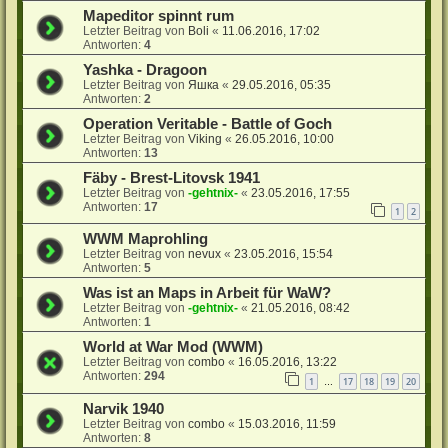
Mapeditor spinnt rum
Letzter Beitrag von
Boli
«
11.06.2016, 17:02
Antworten:
4
Yashka - Dragoon
Letzter Beitrag von
Яшка
«
29.05.2016, 05:35
Antworten:
2
Operation Veritable - Battle of Goch
Letzter Beitrag von
Viking
«
26.05.2016, 10:00
Antworten:
13
Fäby - Brest-Litovsk 1941
Letzter Beitrag von
-gehtnix-
«
23.05.2016, 17:55
Antworten:
17
1
2
WWM Maprohling
Letzter Beitrag von
nevux
«
23.05.2016, 15:54
Antworten:
5
Was ist an Maps in Arbeit für WaW?
Letzter Beitrag von
-gehtnix-
«
21.05.2016, 08:42
Antworten:
1
World at War Mod (WWM)
Letzter Beitrag von
combo
«
16.05.2016, 13:22
Antworten:
294
1
17
18
19
20
…
Narvik 1940
Letzter Beitrag von
combo
«
15.03.2016, 11:59
Antworten:
8