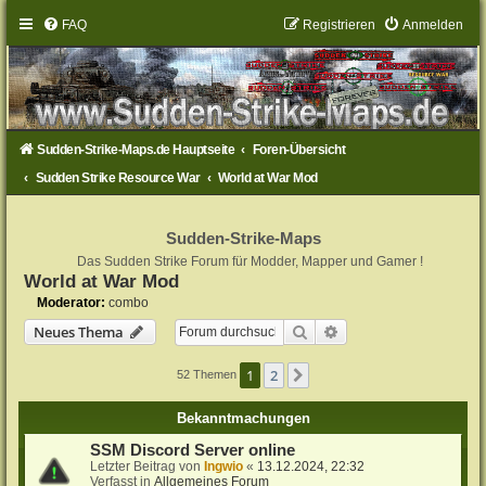
FAQ
Registrieren
Anmelden
Sudden-Strike-Maps.de Hauptseite
Foren-Übersicht
Sudden Strike Resource War
World at War Mod
Sudden-Strike-Maps
Das Sudden Strike Forum für Modder, Mapper und Gamer !
World at War Mod
Moderator:
combo
Suche
Erweiterte Suche
Neues Thema
1
2
Nächste
52 Themen
Bekanntmachungen
SSM Discord Server online
Letzter Beitrag von
Ingwio
«
13.12.2024, 22:32
Verfasst in
Allgemeines Forum