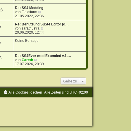
u
e
Re: SS4 Modding
28
N
s
von
Flaksturm
e
t
21.05.2022, 22:36
u
e
e
r
Re: Benutzung SuSt4 Editor (d…
7
s
N
B
von
zarathustra
t
e
e
20.06.2020, 12:44
e
u
i
r
e
t
Keine Beiträge
0
B
s
r
e
t
a
i
e
g
Re: SS4Ever mod Extended v.1.…
t
r
5
N
von
Gareth
r
B
e
17.07.2026, 20:39
a
e
u
g
i
e
t
s
r
t
Gehe zu
a
e
g
r
Alle Cookies löschen
B
Alle Zeiten sind
UTC+02:00
e
i
t
r
a
g