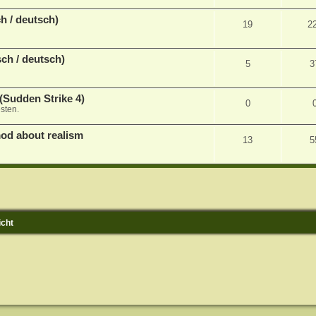
h / deutsch)
19
2
ch / deutsch)
5
3
(Sudden Strike 4)
0
sten.
mod about realism
13
5
icht