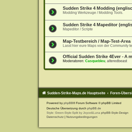
Sudden Strike 4 Modding (englisc
Modding Werkzeuge / Modding Tools.
Sudden Strike 4 Mapeditor (englis
Mapeditor / Scripte
Map-Testbereich / Map-Test-Area 
Lasst hier eure Maps von der Community te
Official Sudden Strike 4Ever - A 
Moderatoren:
Casquebleu
,
alteredbeast
Sudden-Strike-Maps.de Hauptseite
Foren-Übers
Powered by
phpBB
® Forum Software © phpBB Limited
Deutsche Übersetzung durch
phpBB.de
Style: Green-Style-Split by Joyce&Luna
phpBB-Style-Design
Datenschutz
|
Nutzungsbedingungen