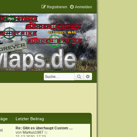
Registrieren
Anmelden
Suche
Erweiterte Suche
räge
Letzter Beitrag
Re: Gibt es überhaupt Custom …
04
N
von
Markus1987
e
21.12.2020, 17:23