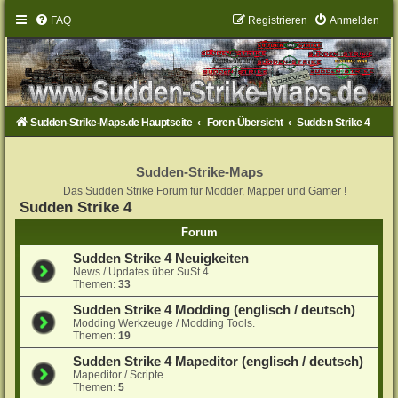
FAQ
Registrieren
Anmelden
Sudden-Strike-Maps.de Hauptseite
Foren-Übersicht
Sudden Strike 4
Sudden-Strike-Maps
Das Sudden Strike Forum für Modder, Mapper und Gamer !
Sudden Strike 4
Forum
Sudden Strike 4 Neuigkeiten
News / Updates über SuSt 4
Themen:
33
Sudden Strike 4 Modding (englisch / deutsch)
Modding Werkzeuge / Modding Tools.
Themen:
19
Sudden Strike 4 Mapeditor (englisch / deutsch)
Mapeditor / Scripte
Themen:
5