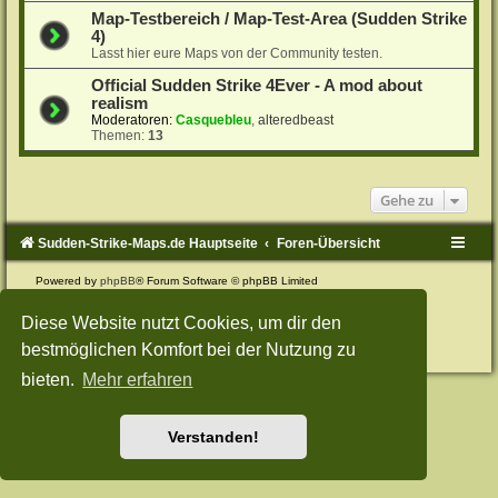
Map-Testbereich / Map-Test-Area (Sudden Strike
4)
Lasst hier eure Maps von der Community testen.
Official Sudden Strike 4Ever - A mod about
realism
Moderatoren:
Casquebleu
,
alteredbeast
Themen:
13
Gehe zu
Sudden-Strike-Maps.de Hauptseite
Foren-Übersicht
Powered by
phpBB
® Forum Software © phpBB Limited
Deutsche Übersetzung durch
phpBB.de
Style: Green-Style-Split by Joyce&Luna
phpBB-Style-Design
Diese Website nutzt Cookies, um dir den
Datenschutz
|
Nutzungsbedingungen
bestmöglichen Komfort bei der Nutzung zu
bieten.
Mehr erfahren
Verstanden!