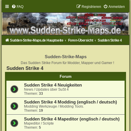
FAQ
Registrieren
Anmelden
Sudden-Strike-Maps.de Hauptseite
Foren-Übersicht
Sudden Strike 4
Sudden-Strike-Maps
Das Sudden Strike Forum für Modder, Mapper und Gamer !
Sudden Strike 4
Forum
Sudden Strike 4 Neuigkeiten
News / Updates über SuSt 4
Themen:
33
Sudden Strike 4 Modding (englisch / deutsch)
Modding Werkzeuge / Modding Tools.
Themen:
19
Sudden Strike 4 Mapeditor (englisch / deutsch)
Mapeditor / Scripte
Themen:
5