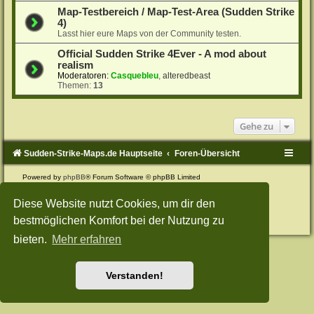
Map-Testbereich / Map-Test-Area (Sudden Strike
4)
Lasst hier eure Maps von der Community testen.
Official Sudden Strike 4Ever - A mod about
realism
Moderatoren:
Casquebleu
,
alteredbeast
Themen:
13
Gehe zu
Sudden-Strike-Maps.de Hauptseite
Foren-Übersicht
Powered by
phpBB
® Forum Software © phpBB Limited
Deutsche Übersetzung durch
phpBB.de
Style: Green-Style-Split by Joyce&Luna
phpBB-Style-Design
Diese Website nutzt Cookies, um dir den
Datenschutz
|
Nutzungsbedingungen
bestmöglichen Komfort bei der Nutzung zu
bieten.
Mehr erfahren
Verstanden!