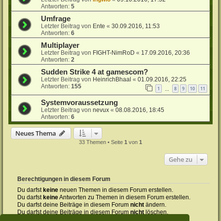
Antworten:
5
Umfrage
Letzter Beitrag von
Ente
«
30.09.2016, 11:53
Antworten:
6
Multiplayer
Letzter Beitrag von
FIGHT-NimRoD
«
17.09.2016, 20:36
Antworten:
2
Sudden Strike 4 at gamescom?
Letzter Beitrag von
HeinrichBhaal
«
01.09.2016, 22:25
Antworten:
155
1
8
9
10
11
…
Systemvoraussetzung
Letzter Beitrag von
nevux
«
08.08.2016, 18:45
Antworten:
6
Neues Thema
33 Themen • Seite
1
von
1
Gehe zu
Berechtigungen in diesem Forum
Du darfst
keine
neuen Themen in diesem Forum erstellen.
Du darfst
keine
Antworten zu Themen in diesem Forum erstellen.
Du darfst deine Beiträge in diesem Forum
nicht
ändern.
Du darfst deine Beiträge in diesem Forum
nicht
löschen.
Du darfst
keine
Dateianhänge in diesem Forum erstellen.