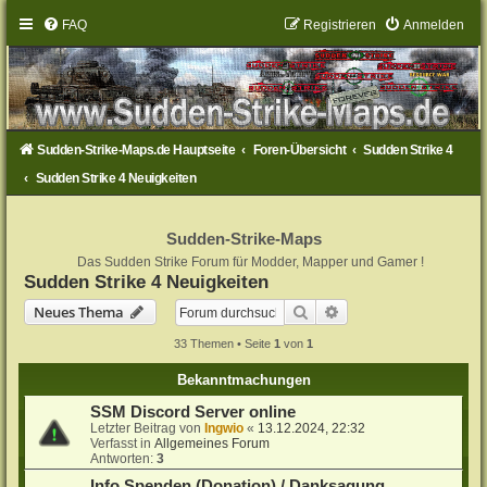
FAQ
Registrieren
Anmelden
Sudden-Strike-Maps.de Hauptseite
Foren-Übersicht
Sudden Strike 4
Sudden Strike 4 Neuigkeiten
Sudden-Strike-Maps
Das Sudden Strike Forum für Modder, Mapper und Gamer !
Sudden Strike 4 Neuigkeiten
Suche
Erweiterte Suche
Neues Thema
33 Themen • Seite
1
von
1
Bekanntmachungen
SSM Discord Server online
Letzter Beitrag von
Ingwio
«
13.12.2024, 22:32
Verfasst in
Allgemeines Forum
Antworten:
3
Info Spenden (Donation) / Danksagung