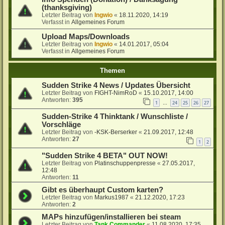
(thanksgiving)
Letzter Beitrag von
Ingwio
«
18.11.2020, 14:19
Verfasst in
Allgemeines Forum
Upload Maps/Downloads
Letzter Beitrag von
Ingwio
«
14.01.2017, 05:04
Verfasst in
Allgemeines Forum
Themen
Sudden Strike 4 News / Updates Übersicht
Letzter Beitrag von
FIGHT-NimRoD
«
15.10.2017, 14:00
Antworten:
395
1
24
25
26
27
…
Sudden-Strike 4 Thinktank / Wunschliste /
Vorschläge
Letzter Beitrag von
-KSK-Berserker
«
21.09.2017, 12:48
Antworten:
27
1
2
"Sudden Strike 4 BETA" OUT NOW!
Letzter Beitrag von
Platinschuppenpresse
«
27.05.2017,
12:48
Antworten:
11
Gibt es überhaupt Custom karten?
Letzter Beitrag von
Markus1987
«
21.12.2020, 17:23
Antworten:
2
MAPs hinzufügen/installieren bei steam
Letzter Beitrag von
Tank Commander
«
11.08.2020, 17:35