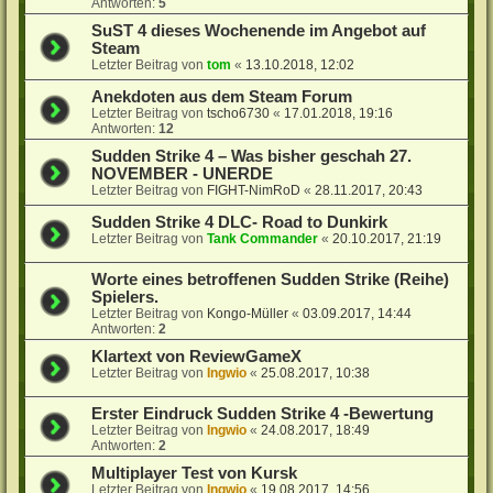
Antworten:
5
SuST 4 dieses Wochenende im Angebot auf
Steam
Letzter Beitrag von
tom
«
13.10.2018, 12:02
Anekdoten aus dem Steam Forum
Letzter Beitrag von
tscho6730
«
17.01.2018, 19:16
Antworten:
12
Sudden Strike 4 – Was bisher geschah 27.
NOVEMBER - UNERDE
Letzter Beitrag von
FIGHT-NimRoD
«
28.11.2017, 20:43
Sudden Strike 4 DLC- Road to Dunkirk
Letzter Beitrag von
Tank Commander
«
20.10.2017, 21:19
Worte eines betroffenen Sudden Strike (Reihe)
Spielers.
Letzter Beitrag von
Kongo-Müller
«
03.09.2017, 14:44
Antworten:
2
Klartext von ReviewGameX
Letzter Beitrag von
Ingwio
«
25.08.2017, 10:38
Erster Eindruck Sudden Strike 4 -Bewertung
Letzter Beitrag von
Ingwio
«
24.08.2017, 18:49
Antworten:
2
Multiplayer Test von Kursk
Letzter Beitrag von
Ingwio
«
19.08.2017, 14:56