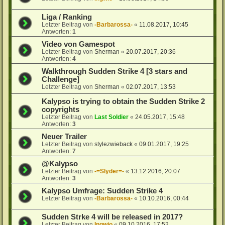
Liga / Ranking
Letzter Beitrag von
-Barbarossa-
«
11.08.2017, 10:45
Antworten:
1
Video von Gamespot
Letzter Beitrag von
Sherman
«
20.07.2017, 20:36
Antworten:
4
Walkthrough Sudden Strike 4 [3 stars and
Challenge]
Letzter Beitrag von
Sherman
«
02.07.2017, 13:53
Kalypso is trying to obtain the Sudden Strike 2
copyrights
Letzter Beitrag von
Last Soldier
«
24.05.2017, 15:48
Antworten:
3
Neuer Trailer
Letzter Beitrag von
stylezwieback
«
09.01.2017, 19:25
Antworten:
7
@Kalypso
Letzter Beitrag von
-=Slyder=-
«
13.12.2016, 20:07
Antworten:
3
Kalypso Umfrage: Sudden Strike 4
Letzter Beitrag von
-Barbarossa-
«
10.10.2016, 00:44
Sudden Strke 4 will be released in 2017?
Letzter Beitrag von
Ingwio
«
09.10.2016, 17:52