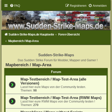
FAQ
Registrieren
Anmelden
Sudden-Strike-Maps.de Hauptseite
Foren-Übersicht
Mapbereich / Map-Area
Sudden-Strike-Maps
Das Sudden Strike Forum für Modder, Mapper und Gamer !
Mapbereich / Map-Area
Forum
Map-Testbereich / Map-Test-Area (alle
Versionen)
Lasst hier eure Maps von der Community testen.
Themen:
98
Map-Testbereich / Map-Test-Area (RWM Maps)
Lasst hier eure RWM Maps von der Community testen !
Themen:
270