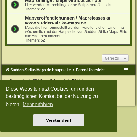
Maprohlinge / Maps without Scripts
Hier werden Maprohlinge ohne Scripts veröffentlicht.
Themen:
22
Mapveröffentlichungen / Mapreleases at
www.sudden-strike-maps.de
Maps die hier reingestellt werden, veröffentlichen wir einmal
wöchentlich auf der Hauptseite von Sudden Strike Maps. Bitte
alle Angaben machen !
Themen:
52
Gehe zu
Sudden-Strike-Maps.de Hauptseite
Foren-Übersicht
Powered by
phpBB
® Forum Software © phpBB Limited
Deutsche Übersetzung durch
phpBB.de
Diese Website nutzt Cookies, um dir den
Style: Green-Style-Split by Joyce&Luna
phpBB-Style-Design
Datenschutz
|
Nutzungsbedingungen
bestmöglichen Komfort bei der Nutzung zu
bieten.
Mehr erfahren
Verstanden!