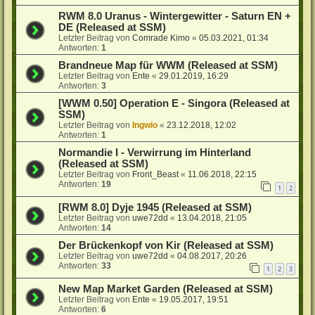
RWM 8.0 Uranus - Wintergewitter - Saturn EN +
DE (Released at SSM)
Letzter Beitrag von
Comrade Kimo
«
05.03.2021, 01:34
Antworten:
1
Brandneue Map für WWM (Released at SSM)
Letzter Beitrag von
Ente
«
29.01.2019, 16:29
Antworten:
3
[WWM 0.50] Operation E - Singora (Released at
SSM)
Letzter Beitrag von
Ingwio
«
23.12.2018, 12:02
Antworten:
1
Normandie I - Verwirrung im Hinterland
(Released at SSM)
Letzter Beitrag von
Front_Beast
«
11.06.2018, 22:15
Antworten:
19
1
2
[RWM 8.0] Dyje 1945 (Released at SSM)
Letzter Beitrag von
uwe72dd
«
13.04.2018, 21:05
Antworten:
14
Der Brückenkopf von Kir (Released at SSM)
Letzter Beitrag von
uwe72dd
«
04.08.2017, 20:26
Antworten:
33
1
2
3
New Map Market Garden (Released at SSM)
Letzter Beitrag von
Ente
«
19.05.2017, 19:51
Antworten:
6