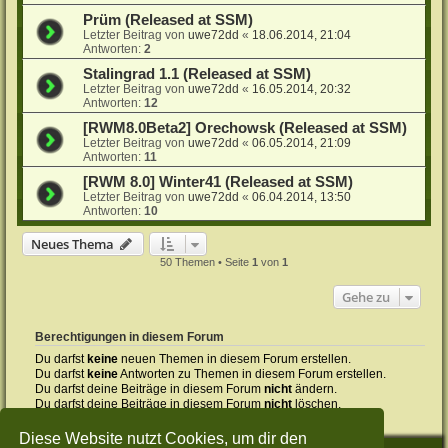
Prüm (Released at SSM)
Letzter Beitrag von
uwe72dd
«
18.06.2014, 21:04
Antworten:
2
Stalingrad 1.1 (Released at SSM)
Letzter Beitrag von
uwe72dd
«
16.05.2014, 20:32
Antworten:
12
[RWM8.0Beta2] Orechowsk (Released at SSM)
Letzter Beitrag von
uwe72dd
«
06.05.2014, 21:09
Antworten:
11
[RWM 8.0] Winter41 (Released at SSM)
Letzter Beitrag von
uwe72dd
«
06.04.2014, 13:50
Antworten:
10
Neues Thema
50 Themen • Seite
1
von
1
Gehe zu
Berechtigungen in diesem Forum
Du darfst
keine
neuen Themen in diesem Forum erstellen.
Du darfst
keine
Antworten zu Themen in diesem Forum erstellen.
Du darfst deine Beiträge in diesem Forum
nicht
ändern.
Du darfst deine Beiträge in diesem Forum
nicht
löschen.
Du darfst
keine
Dateianhänge in diesem Forum erstellen.
Diese Website nutzt Cookies, um dir den