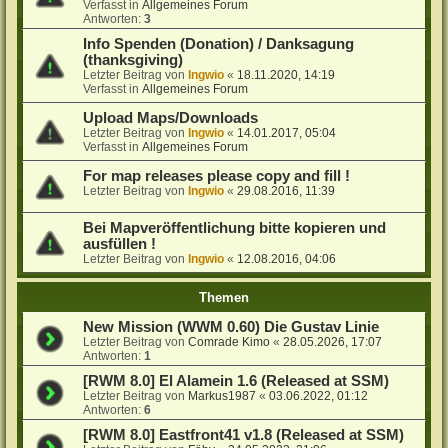
Verfasst in
Allgemeines Forum
Antworten:
3
Info Spenden (Donation) / Danksagung
(thanksgiving)
Letzter Beitrag von
Ingwio
«
18.11.2020, 14:19
Verfasst in
Allgemeines Forum
Upload Maps/Downloads
Letzter Beitrag von
Ingwio
«
14.01.2017, 05:04
Verfasst in
Allgemeines Forum
For map releases please copy and fill !
Letzter Beitrag von
Ingwio
«
29.08.2016, 11:39
Bei Mapveröffentlichung bitte kopieren und
ausfüllen !
Letzter Beitrag von
Ingwio
«
12.08.2016, 04:06
Themen
New Mission (WWM 0.60) Die Gustav Linie
Letzter Beitrag von
Comrade Kimo
«
28.05.2026, 17:07
Antworten:
1
[RWM 8.0] El Alamein 1.6 (Released at SSM)
Letzter Beitrag von
Markus1987
«
03.06.2022, 01:12
Antworten:
6
[RWM 8.0] Eastfront41 v1.8 (Released at SSM)