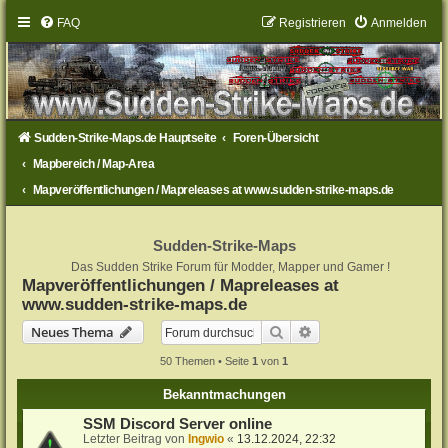
FAQ
Registrieren
Anmelden
Sudden-Strike-Maps.de Hauptseite
Foren-Übersicht
Mapbereich / Map-Area
Mapveröffentlichungen / Mapreleases at www.sudden-strike-maps.de
Sudden-Strike-Maps
Das Sudden Strike Forum für Modder, Mapper und Gamer !
Mapveröffentlichungen / Mapreleases at
www.sudden-strike-maps.de
Suche
Erweiterte Suche
Neues Thema
50 Themen • Seite
1
von
1
Bekanntmachungen
SSM Discord Server online
Letzter Beitrag von
Ingwio
«
13.12.2024, 22:32