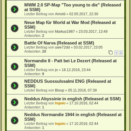
MWM 2.0 SP-Map "Too young to die" (Released
at SSM)
Letzter Beitrag von
Arnold
«
02.05.2017, 22:30
Neue Map für World at War Mod (Released at
SSM)
Letzter Beitrag von
Markus1987
«
23.03.2017, 13:49
Antworten:
2
Battle Of Narva (Released at SSM)
Letzter Beitrag von
uwe72dd
«
03.02.2017, 23:05
Antworten:
20
1
2
Normandie II - Patt bei Le Dezert (Released at
SSM)
Letzter Beitrag von
jo
«
18.12.2016, 23:44
Antworten:
9
NEDDUS Suossulssalmi ENG (Released at
SSM)
Letzter Beitrag von
Bloup
«
05.11.2016, 07:39
Neddus Abyssinie in english (Released at SSM)
Letzter Beitrag von
Ingwio
«
17.10.2016, 02:44
Antworten:
1
Neddus Normandie 1944 in english (Released at
SSM)
Letzter Beitrag von
Ingwio
«
17.10.2016, 02:44
Antworten:
1