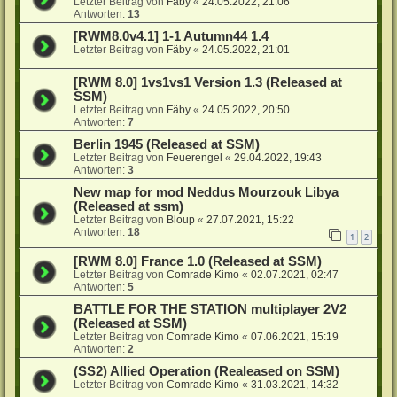
Letzter Beitrag von
Fäby
«
24.05.2022, 21:06
Antworten:
13
[RWM8.0v4.1] 1-1 Autumn44 1.4
Letzter Beitrag von
Fäby
«
24.05.2022, 21:01
[RWM 8.0] 1vs1vs1 Version 1.3 (Released at
SSM)
Letzter Beitrag von
Fäby
«
24.05.2022, 20:50
Antworten:
7
Berlin 1945 (Released at SSM)
Letzter Beitrag von
Feuerengel
«
29.04.2022, 19:43
Antworten:
3
New map for mod Neddus Mourzouk Libya
(Released at ssm)
Letzter Beitrag von
Bloup
«
27.07.2021, 15:22
Antworten:
18
1
2
[RWM 8.0] France 1.0 (Released at SSM)
Letzter Beitrag von
Comrade Kimo
«
02.07.2021, 02:47
Antworten:
5
BATTLE FOR THE STATION multiplayer 2V2
(Released at SSM)
Letzter Beitrag von
Comrade Kimo
«
07.06.2021, 15:19
Antworten:
2
(SS2) Allied Operation (Realeased on SSM)
Letzter Beitrag von
Comrade Kimo
«
31.03.2021, 14:32