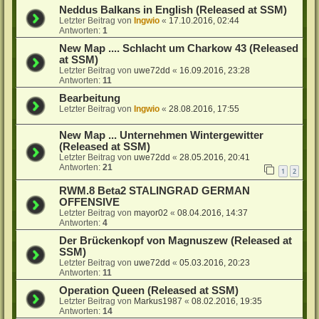
Neddus Balkans in English (Released at SSM)
Letzter Beitrag von
Ingwio
«
17.10.2016, 02:44
Antworten:
1
New Map .... Schlacht um Charkow 43 (Released
at SSM)
Letzter Beitrag von
uwe72dd
«
16.09.2016, 23:28
Antworten:
11
Bearbeitung
Letzter Beitrag von
Ingwio
«
28.08.2016, 17:55
New Map ... Unternehmen Wintergewitter
(Released at SSM)
Letzter Beitrag von
uwe72dd
«
28.05.2016, 20:41
Antworten:
21
1
2
RWM.8 Beta2 STALINGRAD GERMAN
OFFENSIVE
Letzter Beitrag von
mayor02
«
08.04.2016, 14:37
Antworten:
4
Der Brückenkopf von Magnuszew (Released at
SSM)
Letzter Beitrag von
uwe72dd
«
05.03.2016, 20:23
Antworten:
11
Operation Queen (Released at SSM)
Letzter Beitrag von
Markus1987
«
08.02.2016, 19:35
Antworten:
14