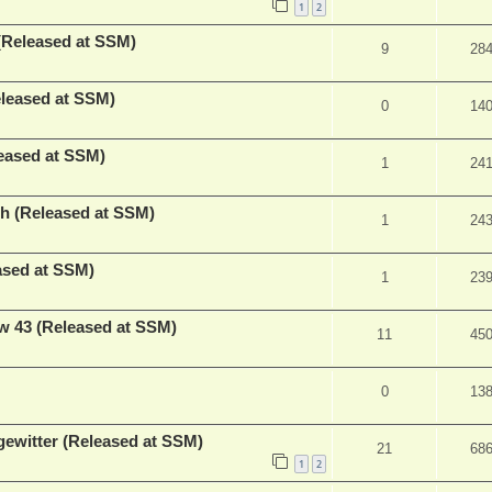
1
2
 (Released at SSM)
9
28
eased at SSM)
0
14
leased at SSM)
1
24
h (Released at SSM)
1
24
ased at SSM)
1
23
w 43 (Released at SSM)
11
45
0
13
ewitter (Released at SSM)
21
68
1
2