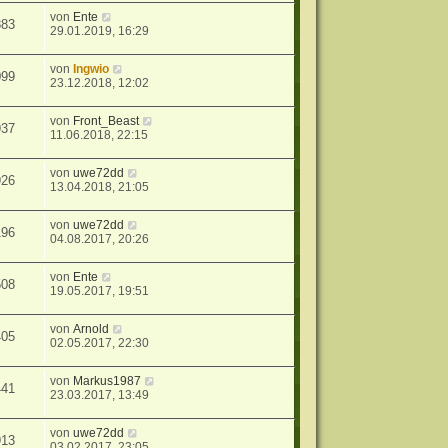
von
Ente
383
29.01.2019, 16:29
von
Ingwio
099
23.12.2018, 12:02
von
Front_Beast
937
11.06.2018, 22:15
von
uwe72dd
926
13.04.2018, 21:05
von
uwe72dd
196
04.08.2017, 20:26
von
Ente
508
19.05.2017, 19:51
von
Arnold
405
02.05.2017, 22:30
von
Markus1987
441
23.03.2017, 13:49
von
uwe72dd
913
03.02.2017, 23:05