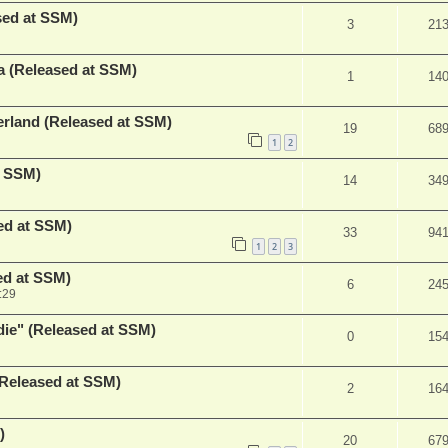
ed at SSM)
3
21
a (Released at SSM)
1
14
erland (Released at SSM)
19
68
1
2
t SSM)
14
34
ed at SSM)
33
94
1
2
3
ed at SSM)
6
24
:29
ie" (Released at SSM)
0
15
Released at SSM)
2
16
)
20
67