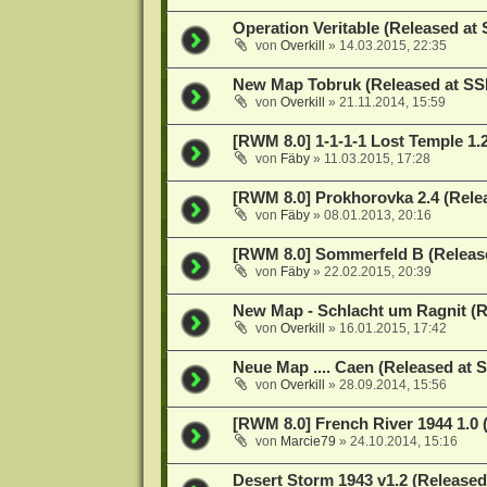
Operation Veritable (Released at
von
Overkill
»
14.03.2015, 22:35
New Map Tobruk (Released at S
von
Overkill
»
21.11.2014, 15:59
[RWM 8.0] 1-1-1-1 Lost Temple 1.
von
Fäby
»
11.03.2015, 17:28
[RWM 8.0] Prokhorovka 2.4 (Rele
von
Fäby
»
08.01.2013, 20:16
[RWM 8.0] Sommerfeld B (Releas
von
Fäby
»
22.02.2015, 20:39
New Map - Schlacht um Ragnit (R
von
Overkill
»
16.01.2015, 17:42
Neue Map .... Caen (Released at 
von
Overkill
»
28.09.2014, 15:56
[RWM 8.0] French River 1944 1.0 
von
Marcie79
»
24.10.2014, 15:16
Desert Storm 1943 v1.2 (Release