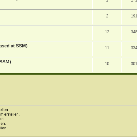
1
17
2
19
12
34
ased at SSM)
11
33
 SSM)
10
30
llen.
 erstellen.
rn.
hen.
llen.