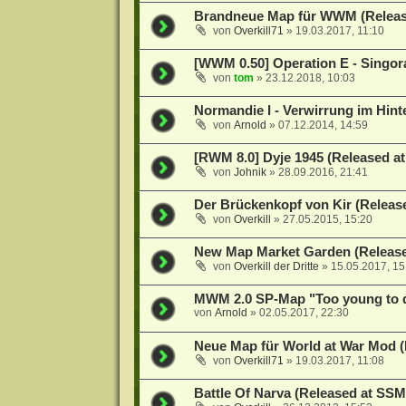
Brandneue Map für WWM (Releas
von
Overkill71
»
19.03.2017, 11:10
[WWM 0.50] Operation E - Singor
von
tom
»
23.12.2018, 10:03
Normandie I - Verwirrung im Hint
von
Arnold
»
07.12.2014, 14:59
[RWM 8.0] Dyje 1945 (Released a
von
Johnik
»
28.09.2016, 21:41
Der Brückenkopf von Kir (Releas
von
Overkill
»
27.05.2015, 15:20
New Map Market Garden (Releas
von
Overkill der Dritte
»
15.05.2017, 15
MWM 2.0 SP-Map "Too young to d
von
Arnold
»
02.05.2017, 22:30
Neue Map für World at War Mod (
von
Overkill71
»
19.03.2017, 11:08
Battle Of Narva (Released at SSM