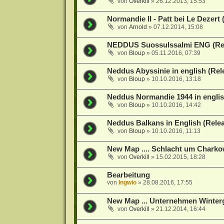
von
Overkill
»
26.12.2013, 15:53
Normandie II - Patt bei Le Dezert
von
Arnold
»
07.12.2014, 15:08
NEDDUS Suossulssalmi ENG (Rel
von
Bloup
»
05.11.2016, 07:39
Neddus Abyssinie in english (Re
von
Bloup
»
10.10.2016, 13:18
Neddus Normandie 1944 in englis
von
Bloup
»
10.10.2016, 14:42
Neddus Balkans in English (Rele
von
Bloup
»
10.10.2016, 11:13
New Map .... Schlacht um Charko
von
Overkill
»
15.02.2015, 18:28
Bearbeitung
von
Ingwio
»
28.08.2016, 17:55
New Map ... Unternehmen Winterg
von
Overkill
»
21.12.2014, 16:44