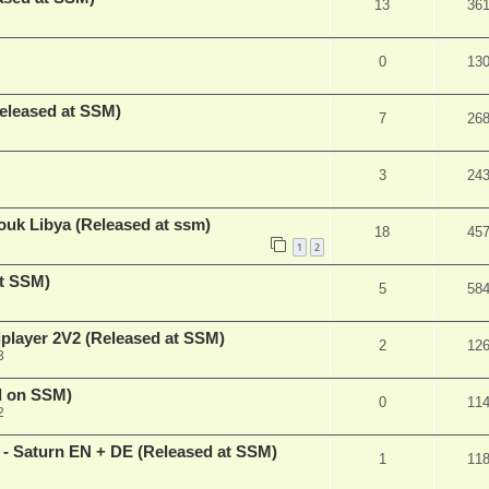
13
36
0
13
Released at SSM)
7
26
3
24
k Libya (Released at ssm)
18
45
1
2
at SSM)
5
58
layer 2V2 (Released at SSM)
2
12
3
d on SSM)
0
11
2
 - Saturn EN + DE (Released at SSM)
1
11