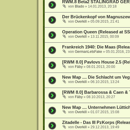
RWM.8 Beta2 STALINGRAD GE
von
Blado
»
14.01.2013, 20:18
Der Brückenkopf von Magnuszew
von
Overkill
»
05.09.2015, 21:41
Operation Queen (Released at S
von
Overkill
»
13.11.2015, 00:09
Frankreich 1940: Die Maas (Rele
von
GermanLetsFake
»
05.01.2016, 23
[RWM 8.0] Pavlovs House 2.5 (Re
von
Fäby
»
08.01.2013, 20:00
New Map .... Die Schlacht um Veg
von
Overkill
»
06.10.2015, 13:24
[RWM 8.0] Barbarossa & Caen & 
von
Fäby
»
08.10.2013, 20:27
New Map .... Unternehmen Lüttic
von
Overkill
»
01.07.2015, 15:08
Zitadelle - Das III PzKorps (Rele
von
Overkill
»
29.12.2013, 19:49