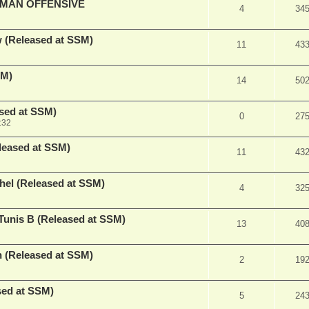
RMAN OFFENSIVE
4
34
 (Released at SSM)
11
43
SM)
14
50
ased at SSM)
0
27
:32
leased at SSM)
11
43
hel (Released at SSM)
4
32
Tunis B (Released at SSM)
13
40
h (Released at SSM)
2
19
ased at SSM)
5
24