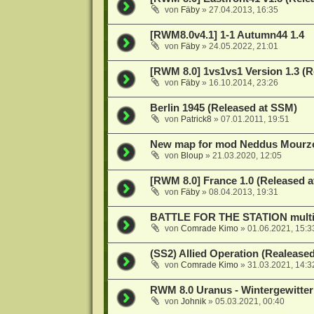
von
Fäby
»
27.04.2013, 16:35
[RWM8.0v4.1] 1-1 Autumn44 1.4
von
Fäby
»
24.05.2022, 21:01
[RWM 8.0] 1vs1vs1 Version 1.3 (
von
Fäby
»
16.10.2014, 23:26
Berlin 1945 (Released at SSM)
von
Patrick8
»
07.01.2011, 19:51
New map for mod Neddus Mourzou
von
Bloup
»
21.03.2020, 12:05
[RWM 8.0] France 1.0 (Released 
von
Fäby
»
08.04.2013, 19:31
BATTLE FOR THE STATION multip
von
Comrade Kimo
»
01.06.2021, 15:3
(SS2) Allied Operation (Realease
von
Comrade Kimo
»
31.03.2021, 14:3
RWM 8.0 Uranus - Wintergewitter
von
Johnik
»
05.03.2021, 00:40