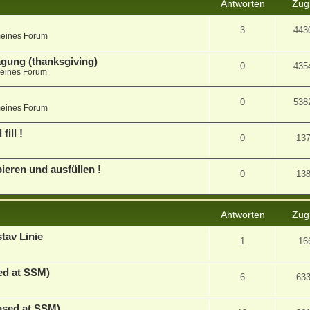
Antworten
Zugr
3
443
meines Forum
agung (thanksgiving)
0
435
eines Forum
0
538
meines Forum
ill !
0
13
ieren und ausfüllen !
0
13
Antworten
Zugr
tav Linie
1
16
ed at SSM)
6
63
ased at SSM)