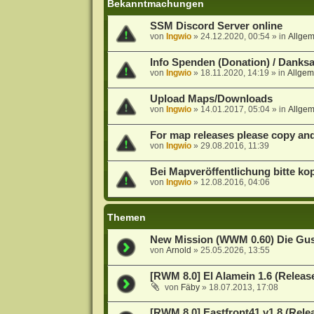
Bekanntmachungen
SSM Discord Server online
von
Ingwio
»
24.12.2020, 00:54
» in
Allge
Info Spenden (Donation) / Danks
von
Ingwio
»
18.11.2020, 14:19
» in
Allgem
Upload Maps/Downloads
von
Ingwio
»
14.01.2017, 05:04
» in
Allge
For map releases please copy and f
von
Ingwio
»
29.08.2016, 11:39
Bei Mapveröffentlichung bitte kop
von
Ingwio
»
12.08.2016, 04:06
Themen
New Mission (WWM 0.60) Die Gus
von
Arnold
»
25.05.2026, 13:55
[RWM 8.0] El Alamein 1.6 (Releas
von
Fäby
»
18.07.2013, 17:08
[RWM 8.0] Eastfront41 v1.8 (Rele