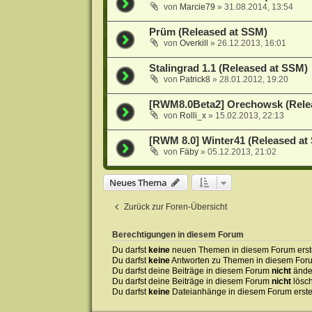
von
Marcie79
»
31.08.2014, 13:54
Prüm (Released at SSM)
von
Overkill
»
26.12.2013, 16:01
Stalingrad 1.1 (Released at SSM)
von
Patrick8
»
28.01.2012, 19:20
[RWM8.0Beta2] Orechowsk (Rele
von
Rolli_x
»
15.02.2013, 22:13
[RWM 8.0] Winter41 (Released at
von
Fäby
»
05.12.2013, 21:02
Neues Thema
Zurück zur Foren-Übersicht
Berechtigungen in diesem Forum
Du darfst
keine
neuen Themen in diesem Forum erste
Du darfst
keine
Antworten zu Themen in diesem Forum
Du darfst deine Beiträge in diesem Forum
nicht
ände
Du darfst deine Beiträge in diesem Forum
nicht
lösc
Du darfst
keine
Dateianhänge in diesem Forum erste