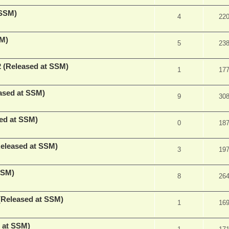
 SSM)
4
22
SM)
5
23
2 (Released at SSM)
1
17
ased at SSM)
9
30
ed at SSM)
0
18
eleased at SSM)
3
19
SSM)
8
26
(Released at SSM)
1
16
d at SSM)