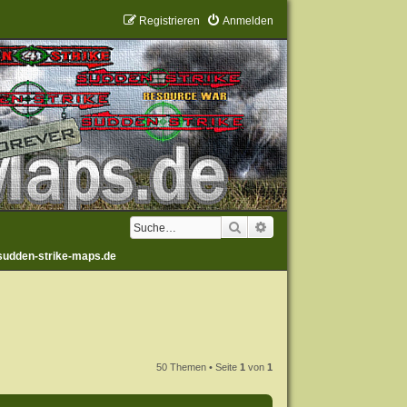
Registrieren
Anmelden
Suche
Erweiterte Suche
sudden-strike-maps.de
50 Themen • Seite
1
von
1