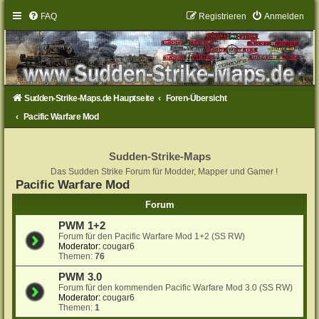
FAQ
Registrieren
Anmelden
Sudden-Strike-Maps.de Hauptseite
Foren-Übersicht
Pacific Warfare Mod
Sudden-Strike-Maps
Das Sudden Strike Forum für Modder, Mapper und Gamer !
Pacific Warfare Mod
Forum
PWM 1+2
Forum für den Pacific Warfare Mod 1+2 (SS RW)
Moderator:
cougar6
Themen:
76
PWM 3.0
Forum für den kommenden Pacific Warfare Mod 3.0 (SS RW)
Moderator:
cougar6
Themen:
1