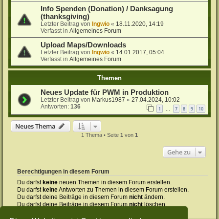
Info Spenden (Donation) / Danksagung
(thanksgiving)
Letzter Beitrag von
Ingwio
«
18.11.2020, 14:19
Verfasst in
Allgemeines Forum
Upload Maps/Downloads
Letzter Beitrag von
Ingwio
«
14.01.2017, 05:04
Verfasst in
Allgemeines Forum
Themen
Neues Update für PWM in Produktion
Letzter Beitrag von
Markus1987
«
27.04.2024, 10:02
Antworten:
136
1
7
8
9
10
…
Neues Thema
1 Thema • Seite
1
von
1
Gehe zu
Berechtigungen in diesem Forum
Du darfst
keine
neuen Themen in diesem Forum erstellen.
Du darfst
keine
Antworten zu Themen in diesem Forum erstellen.
Du darfst deine Beiträge in diesem Forum
nicht
ändern.
Du darfst deine Beiträge in diesem Forum
nicht
löschen.
Du darfst
keine
Dateianhänge in diesem Forum erstellen.