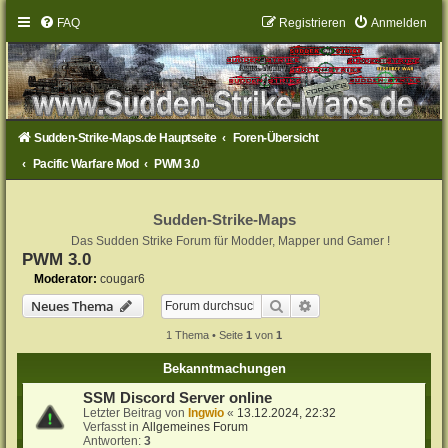
FAQ
Registrieren
Anmelden
Sudden-Strike-Maps.de Hauptseite
Foren-Übersicht
Pacific Warfare Mod
PWM 3.0
Sudden-Strike-Maps
Das Sudden Strike Forum für Modder, Mapper und Gamer !
PWM 3.0
Moderator:
cougar6
Suche
Erweiterte Suche
Neues Thema
1 Thema • Seite
1
von
1
Bekanntmachungen
SSM Discord Server online
Letzter Beitrag von
Ingwio
«
13.12.2024, 22:32
Verfasst in
Allgemeines Forum
Antworten:
3