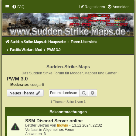
FAQ
Registrieren
Anmelden
Sudden-Strike-Maps.de Hauptseite
Foren-Übersicht
Pacific Warfare Mod
PWM 3.0
Sudden-Strike-Maps
Das Sudden Strike Forum für Modder, Mapper und Gamer !
PWM 3.0
Moderator:
cougar6
Suche
Erweiterte Suche
Neues Thema
1 Thema • Seite
1
von
1
Bekanntmachungen
SSM Discord Server online
Letzter Beitrag von
Ingwio
«
13.12.2024, 22:32
Verfasst in
Allgemeines Forum
Antworten:
3