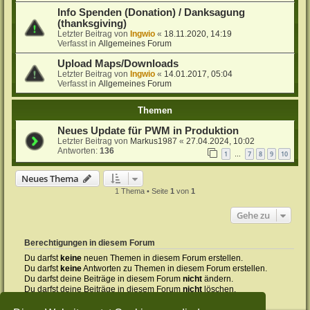
Info Spenden (Donation) / Danksagung
(thanksgiving)
Letzter Beitrag von
Ingwio
«
18.11.2020, 14:19
Verfasst in
Allgemeines Forum
Upload Maps/Downloads
Letzter Beitrag von
Ingwio
«
14.01.2017, 05:04
Verfasst in
Allgemeines Forum
Themen
Neues Update für PWM in Produktion
Letzter Beitrag von
Markus1987
«
27.04.2024, 10:02
Antworten:
136
1
7
8
9
10
…
Neues Thema
1 Thema • Seite
1
von
1
Gehe zu
Berechtigungen in diesem Forum
Du darfst
keine
neuen Themen in diesem Forum erstellen.
Du darfst
keine
Antworten zu Themen in diesem Forum erstellen.
Du darfst deine Beiträge in diesem Forum
nicht
ändern.
Du darfst deine Beiträge in diesem Forum
nicht
löschen.
Du darfst
keine
Dateianhänge in diesem Forum erstellen.