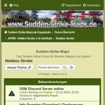
FAQ
Registrieren
Anmelden
Sudden-Strike-Maps.de Hauptseite
Foren-Übersicht
APRM - Hidden Stroke 1+2 mit Mods
Neddus Stroke
Sudden-Strike-Maps
Das Sudden Strike Forum für Modder, Mapper und Gamer !
Neddus Stroke
Suche
Erweiterte Suche
Neues Thema
5 Themen • Seite
1
von
1
Bekanntmachungen
SSM Discord Server online
Letzter Beitrag von
Ingwio
«
13.12.2024, 22:32
Verfasst in
Allgemeines Forum
Antworten:
3
Info Spenden (Donation) / Danksagung