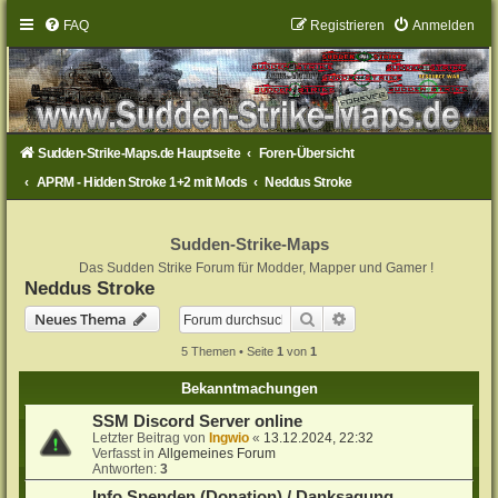
FAQ
Registrieren
Anmelden
Sudden-Strike-Maps.de Hauptseite
Foren-Übersicht
APRM - Hidden Stroke 1+2 mit Mods
Neddus Stroke
Sudden-Strike-Maps
Das Sudden Strike Forum für Modder, Mapper und Gamer !
Neddus Stroke
Suche
Erweiterte Suche
Neues Thema
5 Themen • Seite
1
von
1
Bekanntmachungen
SSM Discord Server online
Letzter Beitrag von
Ingwio
«
13.12.2024, 22:32
Verfasst in
Allgemeines Forum
Antworten:
3
Info Spenden (Donation) / Danksagung