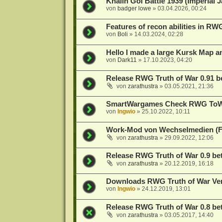
Khalin Gol Battle 1939 (Imperial 
von
badger lowe
»
03.04.2026, 00:24
Features of recon abilities in R
von
Boli
»
14.03.2024, 02:28
Hello I made a large Kursk Map 
von
Dark11
»
17.10.2023, 04:20
Release RWG Truth of War 0.91 b
von
zarathustra
»
03.05.2021, 21:36
SmartWargames Check RWG To
von
Ingwio
»
25.10.2022, 10:11
Work-Mod von Wechselmedien (F
von
zarathustra
»
29.09.2022, 12:06
Release RWG Truth of War 0.9 beta
von
zarathustra
»
20.12.2019, 16:18
Downloads RWG Truth of War Ver
von
Ingwio
»
24.12.2019, 13:01
Release RWG Truth of War 0.8 beta
von
zarathustra
»
03.05.2017, 14:40