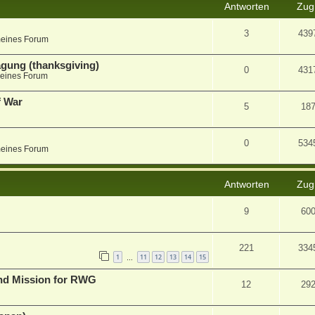
Antworten
Zugr
3
439
meines Forum
agung (thanksgiving)
0
431
eines Forum
f War
5
18
0
534
meines Forum
Antworten
Zugr
9
60
221
334
1
11
12
13
14
15
…
and Mission for RWG
12
29