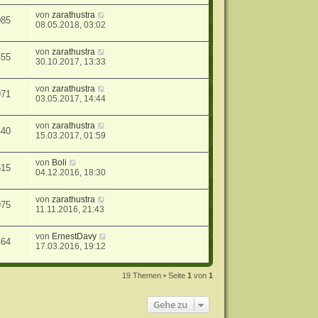
von
zarathustra
085
08.05.2018, 03:02
von
zarathustra
455
30.10.2017, 13:33
von
zarathustra
971
03.05.2017, 14:44
von
zarathustra
440
15.03.2017, 01:59
von
Boli
615
04.12.2016, 18:30
von
zarathustra
975
11.11.2016, 21:43
von
ErnestDavy
464
17.03.2016, 19:12
19 Themen • Seite
1
von
1
Gehe zu