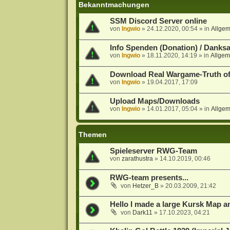
Bekanntmachungen
SSM Discord Server online
von
Ingwio
»
24.12.2020, 00:54
» in
Allge
Info Spenden (Donation) / Danks
von
Ingwio
»
18.11.2020, 14:19
» in
Allgem
Download Real Wargame-Truth o
von
Ingwio
»
19.04.2017, 17:09
Upload Maps/Downloads
von
Ingwio
»
14.01.2017, 05:04
» in
Allge
Themen
Spieleserver RWG-Team
von
zarathustra
»
14.10.2019, 00:46
RWG-team presents...
von
Hetzer_B
»
20.03.2009, 21:42
Hello I made a large Kursk Map 
von
Dark11
»
17.10.2023, 04:21