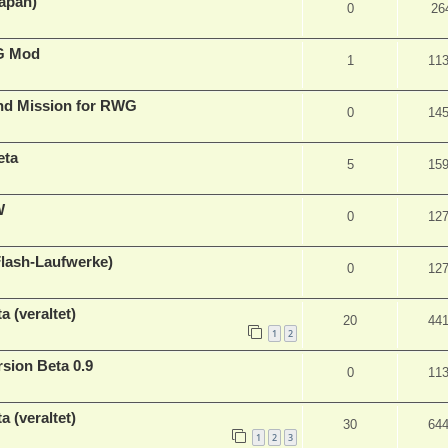
Japan)
0
26
WG Mod
1
11
and Mission for RWG
0
14
eta
5
15
W
0
12
lash-Laufwerke)
0
12
 (veraltet)
20
44
1
2
sion Beta 0.9
0
11
 (veraltet)
30
64
1
2
3