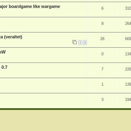
major boardgame like wargame
6
31
8
26
 (veraltet)
26
66
1
2
ToW
0
13
 0.7
7
22
1
13
3
19