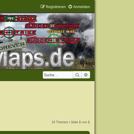
Registrieren
Anmelden
Suche
Erweiterte Suche
19 Themen • Seite
1
von
1