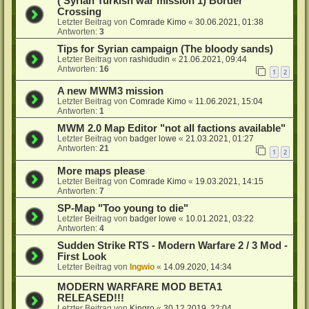
( Syrian Turkish war mission 1) Border
Crossing
Letzter Beitrag von
Comrade Kimo
«
30.06.2021, 01:38
Antworten:
3
Tips for Syrian campaign (The bloody sands)
Letzter Beitrag von
rashidudin
«
21.06.2021, 09:44
Antworten:
16
1
2
A new MWM3 mission
Letzter Beitrag von
Comrade Kimo
«
11.06.2021, 15:04
Antworten:
1
MWM 2.0 Map Editor "not all factions available"
Letzter Beitrag von
badger lowe
«
21.03.2021, 01:27
Antworten:
21
1
2
More maps please
Letzter Beitrag von
Comrade Kimo
«
19.03.2021, 14:15
Antworten:
7
SP-Map "Too young to die"
Letzter Beitrag von
badger lowe
«
10.01.2021, 03:22
Antworten:
4
Sudden Strike RTS - Modern Warfare 2 / 3 Mod -
First Look
Letzter Beitrag von
Ingwio
«
14.09.2020, 14:34
MODERN WARFARE MOD BETA1
RELEASED!!!
Letzter Beitrag von
Kingro
«
30.12.2019, 22:04