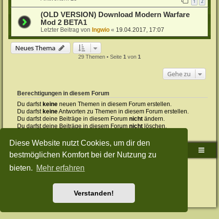
1
2
(OLD VERSION) Download Modern Warfare
Mod 2 BETA1
Letzter Beitrag von
Ingwio
«
19.04.2017, 17:07
Neues Thema
29 Themen • Seite
1
von
1
Gehe zu
Berechtigungen in diesem Forum
Du darfst
keine
neuen Themen in diesem Forum erstellen.
Du darfst
keine
Antworten zu Themen in diesem Forum erstellen.
Du darfst deine Beiträge in diesem Forum
nicht
ändern.
Du darfst deine Beiträge in diesem Forum
nicht
löschen.
Du darfst
keine
Dateianhänge in diesem Forum erstellen.
Diese Website nutzt Cookies, um dir den
Sudden-Strike-Maps.de Hauptseite
Foren-Übersicht
bestmöglichen Komfort bei der Nutzung zu
bieten.
Mehr erfahren
Powered by
phpBB
® Forum Software © phpBB Limited
Deutsche Übersetzung durch
phpBB.de
Style: Green-Style-Split by Joyce&Luna
phpBB-Style-Design
Datenschutz
|
Nutzungsbedingungen
Verstanden!