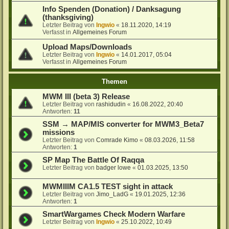
Info Spenden (Donation) / Danksagung
(thanksgiving)
Letzter Beitrag von
Ingwio
«
18.11.2020, 14:19
Verfasst in
Allgemeines Forum
Upload Maps/Downloads
Letzter Beitrag von
Ingwio
«
14.01.2017, 05:04
Verfasst in
Allgemeines Forum
Themen
MWM III (beta 3) Release
Letzter Beitrag von
rashidudin
«
16.08.2022, 20:40
Antworten:
11
SSM → MAP/MIS converter for MWM3_Beta7
missions
Letzter Beitrag von
Comrade Kimo
«
08.03.2026, 11:58
Antworten:
1
SP Map The Battle Of Raqqa
Letzter Beitrag von
badger lowe
«
01.03.2025, 13:50
MWMIIIM CA1.5 TEST sight in attack
Letzter Beitrag von
Jimo_LadG
«
19.01.2025, 12:36
Antworten:
1
SmartWargames Check Modern Warfare
Letzter Beitrag von
Ingwio
«
25.10.2022, 10:49