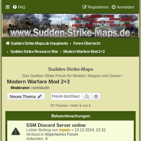
FAQ
Registrieren
Anmelden
Sudden-Strike-Maps.de Hauptseite
Foren-Übersicht
Sudden Strike Resource War
Modern Warfare Mod 2+3
Sudden-Strike-Maps
Das Sudden Strike Forum für Modder, Mapper und Gamer !
Modern Warfare Mod 2+3
Moderator:
rashidudin
Suche
Erweiterte Suche
Neues Thema
29 Themen • Seite
1
von
1
Bekanntmachungen
SSM Discord Server online
Letzter Beitrag von
Ingwio
«
13.12.2024, 22:32
Verfasst in
Allgemeines Forum
Antworten:
3