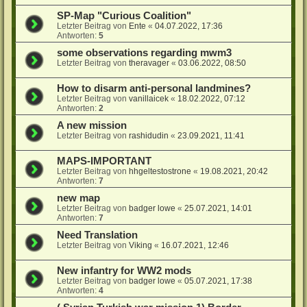
SP-Map "Curious Coalition"
Letzter Beitrag von
Ente
«
04.07.2022, 17:36
Antworten:
5
some observations regarding mwm3
Letzter Beitrag von
theravager
«
03.06.2022, 08:50
How to disarm anti-personal landmines?
Letzter Beitrag von
vanillaicek
«
18.02.2022, 07:12
Antworten:
2
A new mission
Letzter Beitrag von
rashidudin
«
23.09.2021, 11:41
MAPS-IMPORTANT
Letzter Beitrag von
hhgeltestostrone
«
19.08.2021, 20:42
Antworten:
7
new map
Letzter Beitrag von
badger lowe
«
25.07.2021, 14:01
Antworten:
7
Need Translation
Letzter Beitrag von
Viking
«
16.07.2021, 12:46
New infantry for WW2 mods
Letzter Beitrag von
badger lowe
«
05.07.2021, 17:38
Antworten:
4