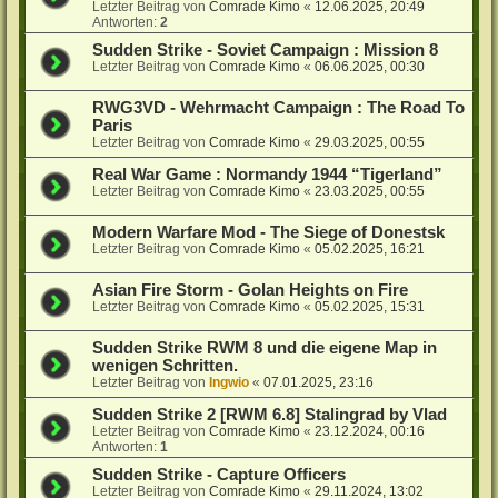
Letzter Beitrag von
Comrade Kimo
«
12.06.2025, 20:49
Antworten:
2
Sudden Strike - Soviet Campaign : Mission 8
Letzter Beitrag von
Comrade Kimo
«
06.06.2025, 00:30
RWG3VD - Wehrmacht Campaign : The Road To
Paris
Letzter Beitrag von
Comrade Kimo
«
29.03.2025, 00:55
Real War Game : Normandy 1944 “Tigerland”
Letzter Beitrag von
Comrade Kimo
«
23.03.2025, 00:55
Modern Warfare Mod - The Siege of Donestsk
Letzter Beitrag von
Comrade Kimo
«
05.02.2025, 16:21
Asian Fire Storm - Golan Heights on Fire
Letzter Beitrag von
Comrade Kimo
«
05.02.2025, 15:31
Sudden Strike RWM 8 und die eigene Map in
wenigen Schritten.
Letzter Beitrag von
Ingwio
«
07.01.2025, 23:16
Sudden Strike 2 [RWM 6.8] Stalingrad by Vlad
Letzter Beitrag von
Comrade Kimo
«
23.12.2024, 00:16
Antworten:
1
Sudden Strike - Capture Officers
Letzter Beitrag von
Comrade Kimo
«
29.11.2024, 13:02