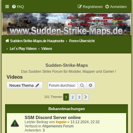
FAQ
Registrieren
Anmelden
Sudden-Strike-Maps.de Hauptseite
Foren-Übersicht
Let´s Play Videos
Videos
Sudden-Strike-Maps
Das Sudden Strike Forum für Modder, Mapper und Gamer !
Videos
Suche
Erweiterte Suche
Neues Thema
1
2
3
Nächste
101 Themen
Bekanntmachungen
SSM Discord Server online
Letzter Beitrag von
Ingwio
«
13.12.2024, 22:32
Verfasst in
Allgemeines Forum
Antworten:
3