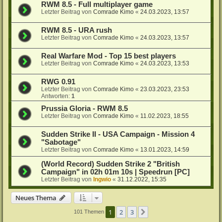
RWM 8.5 - Full multiplayer game
Letzter Beitrag von
Comrade Kimo
«
24.03.2023, 13:57
RWM 8.5 - URA rush
Letzter Beitrag von
Comrade Kimo
«
24.03.2023, 13:57
Real Warfare Mod - Top 15 best players
Letzter Beitrag von
Comrade Kimo
«
24.03.2023, 13:53
RWG 0.91
Letzter Beitrag von
Comrade Kimo
«
23.03.2023, 23:53
Antworten:
1
Prussia Gloria - RWM 8.5
Letzter Beitrag von
Comrade Kimo
«
11.02.2023, 18:55
Sudden Strike II - USA Campaign - Mission 4
"Sabotage"
Letzter Beitrag von
Comrade Kimo
«
13.01.2023, 14:59
(World Record) Sudden Strike 2 "British
Campaign" in 02h 01m 10s | Speedrun [PC]
Letzter Beitrag von
Ingwio
«
31.12.2022, 15:35
Neues Thema
1
2
3
Nächste
101 Themen