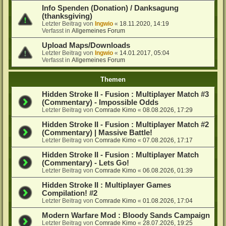
Info Spenden (Donation) / Danksagung
(thanksgiving)
Letzter Beitrag von
Ingwio
«
18.11.2020, 14:19
Verfasst in
Allgemeines Forum
Upload Maps/Downloads
Letzter Beitrag von
Ingwio
«
14.01.2017, 05:04
Verfasst in
Allgemeines Forum
Themen
Hidden Stroke II - Fusion : Multiplayer Match #3
(Commentary) - Impossible Odds
Letzter Beitrag von
Comrade Kimo
«
08.08.2026, 17:29
Hidden Stroke II - Fusion : Multiplayer Match #2
(Commentary) | Massive Battle!
Letzter Beitrag von
Comrade Kimo
«
07.08.2026, 17:17
Hidden Stroke II - Fusion : Multiplayer Match
(Commentary) - Lets Go!
Letzter Beitrag von
Comrade Kimo
«
06.08.2026, 01:39
Hidden Stroke II : Multiplayer Games
Compilation! #2
Letzter Beitrag von
Comrade Kimo
«
01.08.2026, 17:04
Modern Warfare Mod : Bloody Sands Campaign
Letzter Beitrag von
Comrade Kimo
«
28.07.2026, 19:25