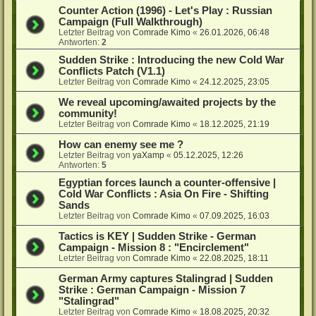
Counter Action (1996) - Let's Play : Russian
Campaign (Full Walkthrough)
Letzter Beitrag von
Comrade Kimo
«
26.01.2026, 06:48
Antworten:
2
Sudden Strike : Introducing the new Cold War
Conflicts Patch (V1.1)
Letzter Beitrag von
Comrade Kimo
«
24.12.2025, 23:05
We reveal upcoming/awaited projects by the
community!
Letzter Beitrag von
Comrade Kimo
«
18.12.2025, 21:19
How can enemy see me ?
Letzter Beitrag von
yaXamp
«
05.12.2025, 12:26
Antworten:
5
Egyptian forces launch a counter-offensive |
Cold War Conflicts : Asia On Fire - Shifting
Sands
Letzter Beitrag von
Comrade Kimo
«
07.09.2025, 16:03
Tactics is KEY | Sudden Strike - German
Campaign - Mission 8 : "Encirclement"
Letzter Beitrag von
Comrade Kimo
«
22.08.2025, 18:11
German Army captures Stalingrad | Sudden
Strike : German Campaign - Mission 7
"Stalingrad"
Letzter Beitrag von
Comrade Kimo
«
18.08.2025, 20:32