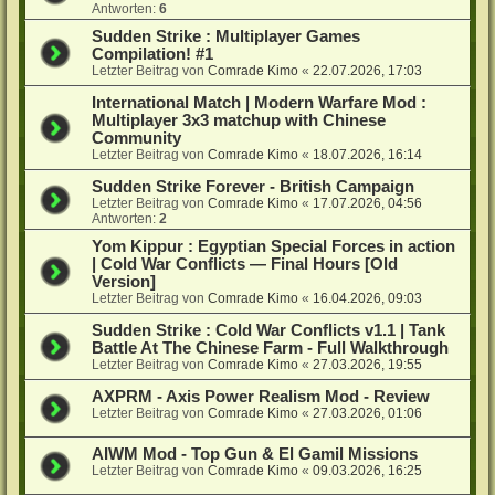
Antworten:
6
Sudden Strike : Multiplayer Games
Compilation! #1
Letzter Beitrag von
Comrade Kimo
«
22.07.2026, 17:03
International Match | Modern Warfare Mod :
Multiplayer 3x3 matchup with Chinese
Community
Letzter Beitrag von
Comrade Kimo
«
18.07.2026, 16:14
Sudden Strike Forever - British Campaign
Letzter Beitrag von
Comrade Kimo
«
17.07.2026, 04:56
Antworten:
2
Yom Kippur : Egyptian Special Forces in action
| Cold War Conflicts — Final Hours [Old
Version]
Letzter Beitrag von
Comrade Kimo
«
16.04.2026, 09:03
Sudden Strike : Cold War Conflicts v1.1 | Tank
Battle At The Chinese Farm - Full Walkthrough
Letzter Beitrag von
Comrade Kimo
«
27.03.2026, 19:55
AXPRM - Axis Power Realism Mod - Review
Letzter Beitrag von
Comrade Kimo
«
27.03.2026, 01:06
AIWM Mod - Top Gun & El Gamil Missions
Letzter Beitrag von
Comrade Kimo
«
09.03.2026, 16:25