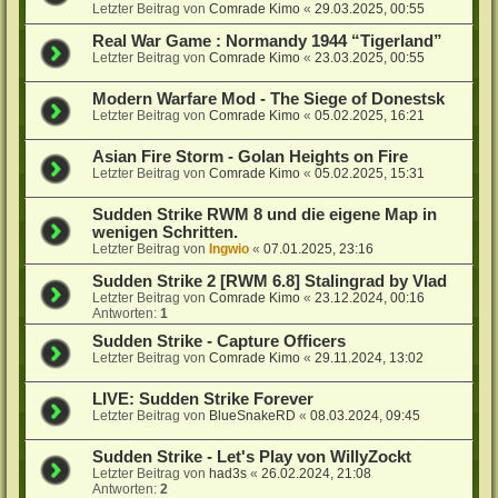
Letzter Beitrag von
Comrade Kimo
«
29.03.2025, 00:55
Real War Game : Normandy 1944 “Tigerland”
Letzter Beitrag von
Comrade Kimo
«
23.03.2025, 00:55
Modern Warfare Mod - The Siege of Donestsk
Letzter Beitrag von
Comrade Kimo
«
05.02.2025, 16:21
Asian Fire Storm - Golan Heights on Fire
Letzter Beitrag von
Comrade Kimo
«
05.02.2025, 15:31
Sudden Strike RWM 8 und die eigene Map in
wenigen Schritten.
Letzter Beitrag von
Ingwio
«
07.01.2025, 23:16
Sudden Strike 2 [RWM 6.8] Stalingrad by Vlad
Letzter Beitrag von
Comrade Kimo
«
23.12.2024, 00:16
Antworten:
1
Sudden Strike - Capture Officers
Letzter Beitrag von
Comrade Kimo
«
29.11.2024, 13:02
LIVE: Sudden Strike Forever
Letzter Beitrag von
BlueSnakeRD
«
08.03.2024, 09:45
Sudden Strike - Let's Play von WillyZockt
Letzter Beitrag von
had3s
«
26.02.2024, 21:08
Antworten:
2