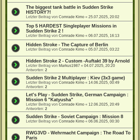
The biggest tank battle in Sudden Strike
HISTORY?!
Letzter Beitrag von
Comrade Kimo
«
25.07.2025, 20:02
Top 5 HARDEST Singleplayer Missions in
Sudden Strike 2 !
Letzter Beitrag von
Comrade Kimo
«
06.07.2025, 16:13
Hidden Stroke - The Capture of Berlin
Letzter Beitrag von
Comrade Kimo
«
05.07.2025, 03:22
Hidden Stroke 2 - Custom -Auftakt 39 by Arnold
Letzter Beitrag von
Markus1987
«
04.07.2025, 20:20
Antworten:
2
Sudden Strike 2 Multiplayer : Kiev (3x3 game)
Letzter Beitrag von
Comrade Kimo
«
14.06.2025, 00:49
Antworten:
2
Let's Play - Sudden Strike, German Campaign :
Mission 6 "Katyusha"
Letzter Beitrag von
Comrade Kimo
«
12.06.2025, 20:49
Antworten:
2
Sudden Strike - Soviet Campaign : Mission 8
Letzter Beitrag von
Comrade Kimo
«
06.06.2025, 00:30
RWG3VD - Wehrmacht Campaign : The Road To
Paris