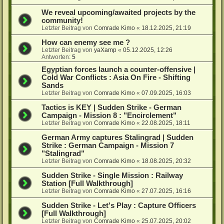
We reveal upcoming/awaited projects by the
community!
Letzter Beitrag von
Comrade Kimo
«
18.12.2025, 21:19
How can enemy see me ?
Letzter Beitrag von
yaXamp
«
05.12.2025, 12:26
Antworten:
5
Egyptian forces launch a counter-offensive |
Cold War Conflicts : Asia On Fire - Shifting
Sands
Letzter Beitrag von
Comrade Kimo
«
07.09.2025, 16:03
Tactics is KEY | Sudden Strike - German
Campaign - Mission 8 : "Encirclement"
Letzter Beitrag von
Comrade Kimo
«
22.08.2025, 18:11
German Army captures Stalingrad | Sudden
Strike : German Campaign - Mission 7
"Stalingrad"
Letzter Beitrag von
Comrade Kimo
«
18.08.2025, 20:32
Sudden Strike - Single Mission : Railway
Station [Full Walkthrough]
Letzter Beitrag von
Comrade Kimo
«
27.07.2025, 16:16
Sudden Strike - Let's Play : Capture Officers
[Full Walkthrough]
Letzter Beitrag von
Comrade Kimo
«
25.07.2025, 20:02