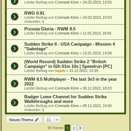
Letzter Beitrag von
Comrade Kimo
«
24.03.2023, 13:53
RWG 0.91
Letzter Beitrag von
Comrade Kimo
«
23.03.2023, 23:53
Antworten:
1
Prussia Gloria - RWM 8.5
Letzter Beitrag von
Comrade Kimo
«
11.02.2023, 18:55
Sudden Strike II - USA Campaign - Mission 4
"Sabotage"
Letzter Beitrag von
Comrade Kimo
«
13.01.2023, 14:59
(World Record) Sudden Strike 2 "British
Campaign" in 02h 01m 10s | Speedrun [PC]
Letzter Beitrag von
Ingwio
«
31.12.2022, 15:35
RWM 8.5 Multiplayer - The last 3v3 in the year
2022
Letzter Beitrag von
Comrade Kimo
«
30.12.2022, 19:23
Badger Lowe Channel for Sudden Strike
Walkthroughs and more
Letzter Beitrag von
Comrade Kimo
«
05.12.2022, 15:00
Antworten:
1
Neues Thema
1
2
Nächste
99 Themen