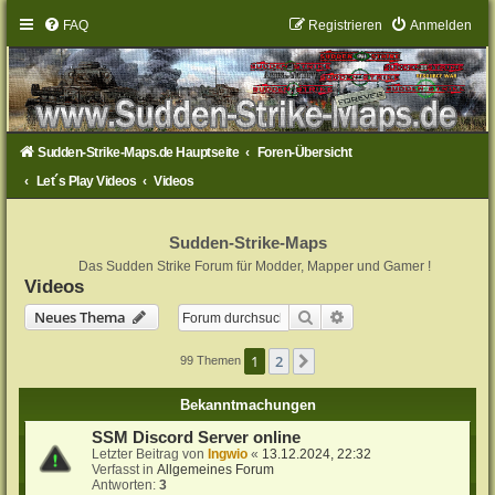
FAQ
Registrieren
Anmelden
Sudden-Strike-Maps.de Hauptseite
Foren-Übersicht
Let´s Play Videos
Videos
Sudden-Strike-Maps
Das Sudden Strike Forum für Modder, Mapper und Gamer !
Videos
Suche
Erweiterte Suche
Neues Thema
1
2
Nächste
99 Themen
Bekanntmachungen
SSM Discord Server online
Letzter Beitrag von
Ingwio
«
13.12.2024, 22:32
Verfasst in
Allgemeines Forum
Antworten:
3