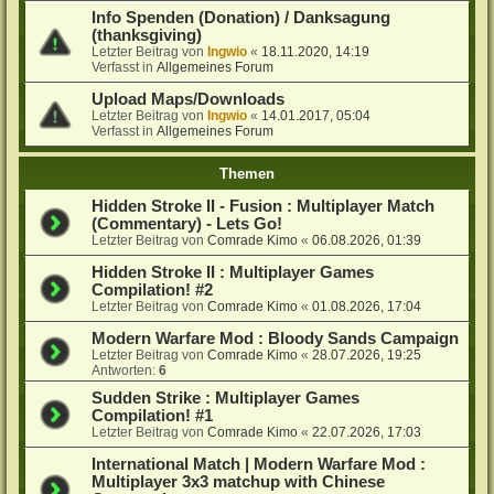
Info Spenden (Donation) / Danksagung
(thanksgiving)
Letzter Beitrag von
Ingwio
«
18.11.2020, 14:19
Verfasst in
Allgemeines Forum
Upload Maps/Downloads
Letzter Beitrag von
Ingwio
«
14.01.2017, 05:04
Verfasst in
Allgemeines Forum
Themen
Hidden Stroke II - Fusion : Multiplayer Match
(Commentary) - Lets Go!
Letzter Beitrag von
Comrade Kimo
«
06.08.2026, 01:39
Hidden Stroke II : Multiplayer Games
Compilation! #2
Letzter Beitrag von
Comrade Kimo
«
01.08.2026, 17:04
Modern Warfare Mod : Bloody Sands Campaign
Letzter Beitrag von
Comrade Kimo
«
28.07.2026, 19:25
Antworten:
6
Sudden Strike : Multiplayer Games
Compilation! #1
Letzter Beitrag von
Comrade Kimo
«
22.07.2026, 17:03
International Match | Modern Warfare Mod :
Multiplayer 3x3 matchup with Chinese