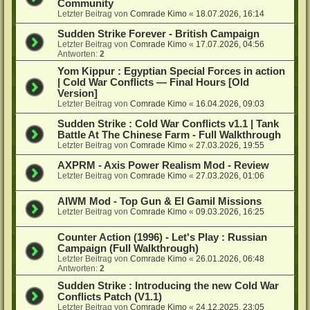
Community
Letzter Beitrag von
Comrade Kimo
«
18.07.2026, 16:14
Sudden Strike Forever - British Campaign
Letzter Beitrag von
Comrade Kimo
«
17.07.2026, 04:56
Antworten:
2
Yom Kippur : Egyptian Special Forces in action
| Cold War Conflicts — Final Hours [Old
Version]
Letzter Beitrag von
Comrade Kimo
«
16.04.2026, 09:03
Sudden Strike : Cold War Conflicts v1.1 | Tank
Battle At The Chinese Farm - Full Walkthrough
Letzter Beitrag von
Comrade Kimo
«
27.03.2026, 19:55
AXPRM - Axis Power Realism Mod - Review
Letzter Beitrag von
Comrade Kimo
«
27.03.2026, 01:06
AIWM Mod - Top Gun & El Gamil Missions
Letzter Beitrag von
Comrade Kimo
«
09.03.2026, 16:25
Counter Action (1996) - Let's Play : Russian
Campaign (Full Walkthrough)
Letzter Beitrag von
Comrade Kimo
«
26.01.2026, 06:48
Antworten:
2
Sudden Strike : Introducing the new Cold War
Conflicts Patch (V1.1)
Letzter Beitrag von
Comrade Kimo
«
24.12.2025, 23:05