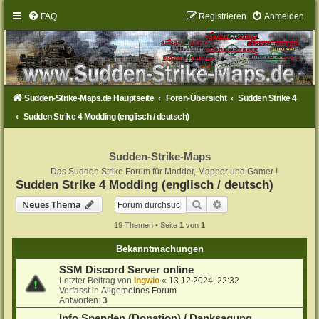
FAQ
Registrieren
Anmelden
Sudden-Strike-Maps.de Hauptseite
Foren-Übersicht
Sudden Strike 4
Sudden Strike 4 Modding (englisch / deutsch)
Sudden-Strike-Maps
Das Sudden Strike Forum für Modder, Mapper und Gamer !
Sudden Strike 4 Modding (englisch / deutsch)
Suche
Erweiterte Suche
Neues Thema
19 Themen • Seite
1
von
1
Bekanntmachungen
SSM Discord Server online
Letzter Beitrag von
Ingwio
«
13.12.2024, 22:32
Verfasst in
Allgemeines Forum
Antworten:
3
Info Spenden (Donation) / Danksagung