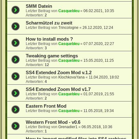
SMM Datein
Letzter Beitrag von
Casquebleu
«
06.02.2021, 10:35
Antworten:
2
Scharmützel zu zweit
Letzter Beitrag von
Trincologne
«
26.12.2020, 12:24
How to install mods ?
Letzter Beitrag von
Casquebleu
«
07.07.2020, 22:27
Antworten:
3
Tweaking game settings
Letzter Beitrag von
Casquebleu
«
15.05.2020, 11:25
Antworten:
12
SS4 Extended Zoom Mod v.1.2
Letzter Beitrag von
KlochkovaYana
«
11.04.2020, 18:02
Antworten:
4
SS4 Extended Zoom Mod v1.7
Letzter Beitrag von
Casquebleu
«
01.07.2019, 21:55
Antworten:
2
Eastern Front Mod
Letzter Beitrag von
Casquebleu
«
11.05.2018, 19:34
Western Front Mod - v0.6
Letzter Beitrag von
Grenadier1
«
06.05.2018, 10:36
Antworten:
1
How to import modified files into SS4 archives