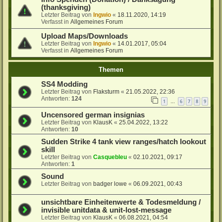
(thanksgiving)
Letzter Beitrag von
Ingwio
«
18.11.2020, 14:19
Verfasst in
Allgemeines Forum
Upload Maps/Downloads
Letzter Beitrag von
Ingwio
«
14.01.2017, 05:04
Verfasst in
Allgemeines Forum
Themen
SS4 Modding
Letzter Beitrag von
Flaksturm
«
21.05.2022, 22:36
Antworten:
124
1
6
7
8
9
…
Uncensored german insignias
Letzter Beitrag von
KlausK
«
25.04.2022, 13:22
Antworten:
10
Sudden Strike 4 tank view ranges/hatch lookout
skill
Letzter Beitrag von
Casquebleu
«
02.10.2021, 09:17
Antworten:
1
Sound
Letzter Beitrag von
badger lowe
«
06.09.2021, 00:43
unsichtbare Einheitenwerte & Todesmeldung /
invisible unitdata & unit-lost-message
Letzter Beitrag von
KlausK
«
06.08.2021, 04:54