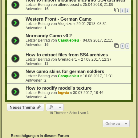
Letzter Beitrag von
alteredbeast
«
25.04.2018, 21:09
Antworten:
16
1
2
Western Front - German Camo
Letzter Beitrag von
Vlogsize
«
29.01.2018, 08:31
Antworten:
1
Normandy Camo v0.2
Letzter Beitrag von
Casquebleu
«
04.09.2017, 21:15
Antworten:
16
1
2
How to extract files from SS4 archives
Letzter Beitrag von
Grenadier1
«
27.08.2017, 12:37
Antworten:
11
New camo skins for german soldiers
Letzter Beitrag von
Casquebleu
«
16.08.2017, 11:31
Antworten:
2
How to modify model's texture
Letzter Beitrag von
Ingwio
«
30.07.2017, 19:46
Antworten:
4
Neues Thema
19 Themen • Seite
1
von
1
Gehe zu
Berechtigungen in diesem Forum