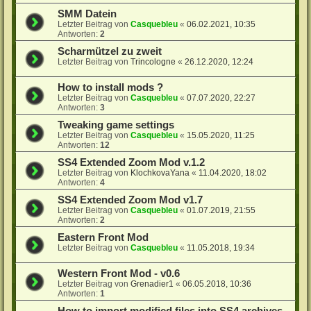
SMM Datein
Letzter Beitrag von
Casquebleu
«
06.02.2021, 10:35
Antworten:
2
Scharmützel zu zweit
Letzter Beitrag von
Trincologne
«
26.12.2020, 12:24
How to install mods ?
Letzter Beitrag von
Casquebleu
«
07.07.2020, 22:27
Antworten:
3
Tweaking game settings
Letzter Beitrag von
Casquebleu
«
15.05.2020, 11:25
Antworten:
12
SS4 Extended Zoom Mod v.1.2
Letzter Beitrag von
KlochkovaYana
«
11.04.2020, 18:02
Antworten:
4
SS4 Extended Zoom Mod v1.7
Letzter Beitrag von
Casquebleu
«
01.07.2019, 21:55
Antworten:
2
Eastern Front Mod
Letzter Beitrag von
Casquebleu
«
11.05.2018, 19:34
Western Front Mod - v0.6
Letzter Beitrag von
Grenadier1
«
06.05.2018, 10:36
Antworten:
1
How to import modified files into SS4 archives