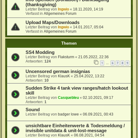
(thanksgiving)
Letzter Beitrag von
Ingwio
«
18.11.2020, 14:19
Verfasst in
Allgemeines Forum
Upload Maps/Downloads
Letzter Beitrag von
Ingwio
«
14.01.2017, 05:04
Verfasst in
Allgemeines Forum
Themen
SS4 Modding
Letzter Beitrag von
Flaksturm
«
21.05.2022, 22:36
Antworten:
124
1
6
7
8
9
…
Uncensored german insignias
Letzter Beitrag von
KlausK
«
25.04.2022, 13:22
Antworten:
10
Sudden Strike 4 tank view ranges/hatch lookout
skill
Letzter Beitrag von
Casquebleu
«
02.10.2021, 09:17
Antworten:
1
Sound
Letzter Beitrag von
badger lowe
«
06.09.2021, 00:43
unsichtbare Einheitenwerte & Todesmeldung /
invisible unitdata & unit-lost-message
Letzter Beitrag von
KlausK
«
06.08.2021, 04:54