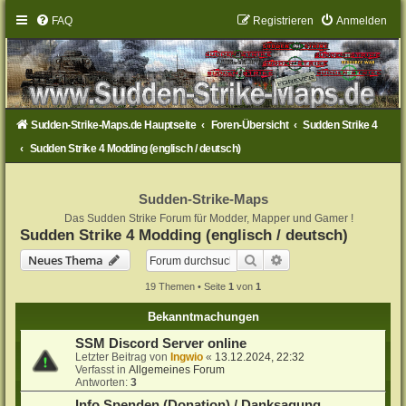
FAQ
Registrieren
Anmelden
Sudden-Strike-Maps.de Hauptseite
Foren-Übersicht
Sudden Strike 4
Sudden Strike 4 Modding (englisch / deutsch)
Sudden-Strike-Maps
Das Sudden Strike Forum für Modder, Mapper und Gamer !
Sudden Strike 4 Modding (englisch / deutsch)
Suche
Erweiterte Suche
Neues Thema
19 Themen • Seite
1
von
1
Bekanntmachungen
SSM Discord Server online
Letzter Beitrag von
Ingwio
«
13.12.2024, 22:32
Verfasst in
Allgemeines Forum
Antworten:
3
Info Spenden (Donation) / Danksagung