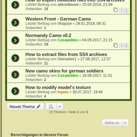
Letzter Beitrag von
alteredbeast
«
25.04.2018, 21:09
Antworten:
16
1
2
Western Front - German Camo
Letzter Beitrag von
Vlogsize
«
29.01.2018, 08:31
Antworten:
1
Normandy Camo v0.2
Letzter Beitrag von
Casquebleu
«
04.09.2017, 21:15
Antworten:
16
1
2
How to extract files from SS4 archives
Letzter Beitrag von
Grenadier1
«
27.08.2017, 12:37
Antworten:
11
New camo skins for german soldiers
Letzter Beitrag von
Casquebleu
«
16.08.2017, 11:31
Antworten:
2
How to modify model's texture
Letzter Beitrag von
Ingwio
«
30.07.2017, 19:46
Antworten:
4
Neues Thema
19 Themen • Seite
1
von
1
Gehe zu
Berechtigungen in diesem Forum