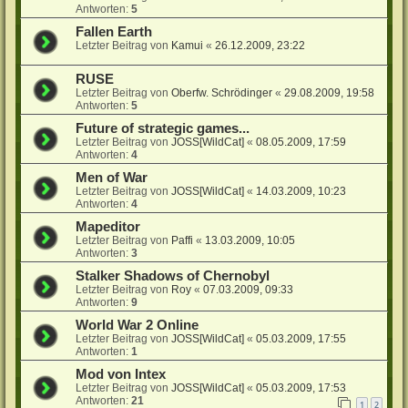
Antworten:
5
Fallen Earth
Letzter Beitrag von
Kamui
«
26.12.2009, 23:22
RUSE
Letzter Beitrag von
Oberfw. Schrödinger
«
29.08.2009, 19:58
Antworten:
5
Future of strategic games...
Letzter Beitrag von
JOSS[WildCat]
«
08.05.2009, 17:59
Antworten:
4
Men of War
Letzter Beitrag von
JOSS[WildCat]
«
14.03.2009, 10:23
Antworten:
4
Mapeditor
Letzter Beitrag von
Paffi
«
13.03.2009, 10:05
Antworten:
3
Stalker Shadows of Chernobyl
Letzter Beitrag von
Roy
«
07.03.2009, 09:33
Antworten:
9
World War 2 Online
Letzter Beitrag von
JOSS[WildCat]
«
05.03.2009, 17:55
Antworten:
1
Mod von Intex
Letzter Beitrag von
JOSS[WildCat]
«
05.03.2009, 17:53
Antworten:
21
1
2