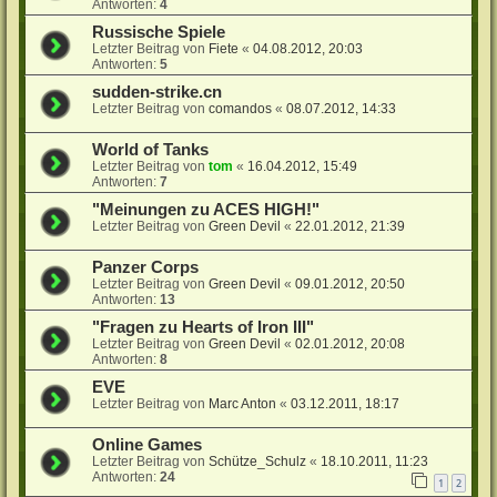
Antworten:
4
Russische Spiele
Letzter Beitrag von
Fiete
«
04.08.2012, 20:03
Antworten:
5
sudden-strike.cn
Letzter Beitrag von
comandos
«
08.07.2012, 14:33
World of Tanks
Letzter Beitrag von
tom
«
16.04.2012, 15:49
Antworten:
7
"Meinungen zu ACES HIGH!"
Letzter Beitrag von
Green Devil
«
22.01.2012, 21:39
Panzer Corps
Letzter Beitrag von
Green Devil
«
09.01.2012, 20:50
Antworten:
13
"Fragen zu Hearts of Iron III"
Letzter Beitrag von
Green Devil
«
02.01.2012, 20:08
Antworten:
8
EVE
Letzter Beitrag von
Marc Anton
«
03.12.2011, 18:17
Online Games
Letzter Beitrag von
Schütze_Schulz
«
18.10.2011, 11:23
Antworten:
24
1
2