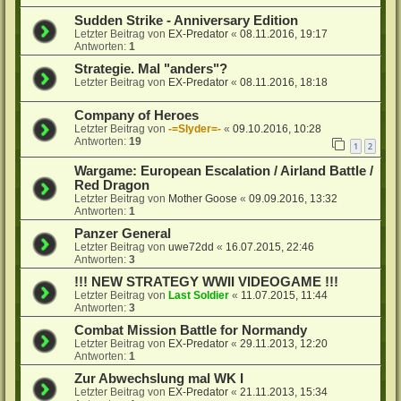
Sudden Strike - Anniversary Edition
Letzter Beitrag von
EX-Predator
«
08.11.2016, 19:17
Antworten:
1
Strategie. Mal "anders"?
Letzter Beitrag von
EX-Predator
«
08.11.2016, 18:18
Company of Heroes
Letzter Beitrag von
-=Slyder=-
«
09.10.2016, 10:28
Antworten:
19
1
2
Wargame: European Escalation / Airland Battle /
Red Dragon
Letzter Beitrag von
Mother Goose
«
09.09.2016, 13:32
Antworten:
1
Panzer General
Letzter Beitrag von
uwe72dd
«
16.07.2015, 22:46
Antworten:
3
!!! NEW STRATEGY WWII VIDEOGAME !!!
Letzter Beitrag von
Last Soldier
«
11.07.2015, 11:44
Antworten:
3
Combat Mission Battle for Normandy
Letzter Beitrag von
EX-Predator
«
29.11.2013, 12:20
Antworten:
1
Zur Abwechslung mal WK I
Letzter Beitrag von
EX-Predator
«
21.11.2013, 15:34