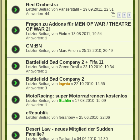
Red Orchestra
Letzter Beitrag von
Panzerstahl
«
29.09.2011, 22:51
Antworten:
44
1
2
3
Fragen zu Addons für MEN OF WAR / THEATRE
OF WAR 2!
Letzter Beitrag von
Fiete
«
13.08.2011, 19:54
Antworten:
1
CM:BN
Letzter Beitrag von
Marc Anton
«
25.12.2010, 20:49
Battlefield Bad Company 2 + Fifa 11
Letzter Beitrag von
Green Devil
«
23.10.2010, 19:34
Antworten:
1
Battlefield Bad Company 2
Letzter Beitrag von
Ingwio
«
22.10.2010, 14:55
Antworten:
3
MotoRacing: super Motorradrennen kostenlos
Letzter Beitrag von
Stahlin
«
17.08.2010, 15:09
Antworten:
1
eRepublik
Letzter Beitrag von
ferrariboy
«
25.06.2010, 22:06
Desert Law - neues Mitglied der Sudden
Familie?
Letzter Beitrag von
Packard
«
04.06.2010, 14:30