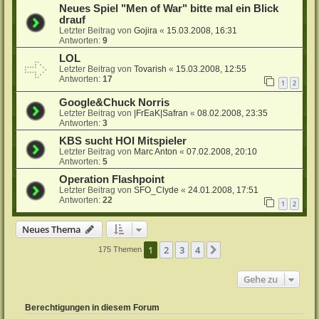
Neues Spiel "Men of War" bitte mal ein Blick
drauf
Letzter Beitrag von
Gojira
«
15.03.2008, 16:31
Antworten:
9
LOL
Letzter Beitrag von
Tovarish
«
15.03.2008, 12:55
Antworten:
17
1
2
Google&Chuck Norris
Letzter Beitrag von
|FrEaK|Safran
«
08.02.2008, 23:35
Antworten:
3
KBS sucht HOI Mitspieler
Letzter Beitrag von
Marc Anton
«
07.02.2008, 20:10
Antworten:
5
Operation Flashpoint
Letzter Beitrag von
SFO_Clyde
«
24.01.2008, 17:51
Antworten:
22
1
2
Neues Thema
1
2
3
4
Nächste
175 Themen
Gehe zu
Berechtigungen in diesem Forum