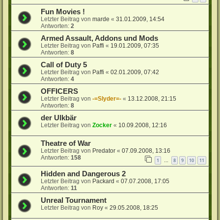
Fun Movies !
Letzter Beitrag von
marde
«
31.01.2009, 14:54
Antworten:
2
Armed Assault, Addons und Mods
Letzter Beitrag von
Paffi
«
19.01.2009, 07:35
Antworten:
8
Call of Duty 5
Letzter Beitrag von
Paffi
«
02.01.2009, 07:42
Antworten:
4
OFFICERS
Letzter Beitrag von
-=Slyder=-
«
13.12.2008, 21:15
Antworten:
8
der Ulkbär
Letzter Beitrag von
Zocker
«
10.09.2008, 12:16
Theatre of War
Letzter Beitrag von
Predator
«
07.09.2008, 13:16
Antworten:
158
1
8
9
10
11
…
Hidden and Dangerous 2
Letzter Beitrag von
Packard
«
07.07.2008, 17:05
Antworten:
11
Unreal Tournament
Letzter Beitrag von
Roy
«
29.05.2008, 18:25