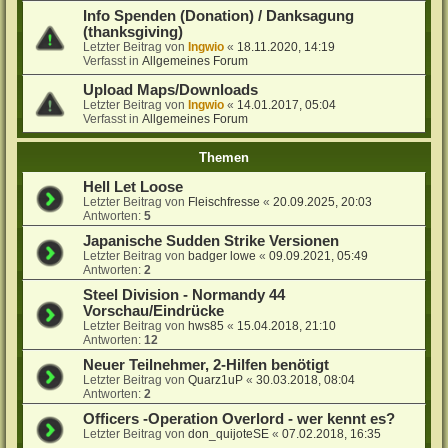
Info Spenden (Donation) / Danksagung
(thanksgiving)
Letzter Beitrag von
Ingwio
«
18.11.2020, 14:19
Verfasst in
Allgemeines Forum
Upload Maps/Downloads
Letzter Beitrag von
Ingwio
«
14.01.2017, 05:04
Verfasst in
Allgemeines Forum
Themen
Hell Let Loose
Letzter Beitrag von
Fleischfresse
«
20.09.2025, 20:03
Antworten:
5
Japanische Sudden Strike Versionen
Letzter Beitrag von
badger lowe
«
09.09.2021, 05:49
Antworten:
2
Steel Division - Normandy 44
Vorschau/Eindrücke
Letzter Beitrag von
hws85
«
15.04.2018, 21:10
Antworten:
12
Neuer Teilnehmer, 2-Hilfen benötigt
Letzter Beitrag von
Quarz1uP
«
30.03.2018, 08:04
Antworten:
2
Officers -Operation Overlord - wer kennt es?
Letzter Beitrag von
don_quijoteSE
«
07.02.2018, 16:35