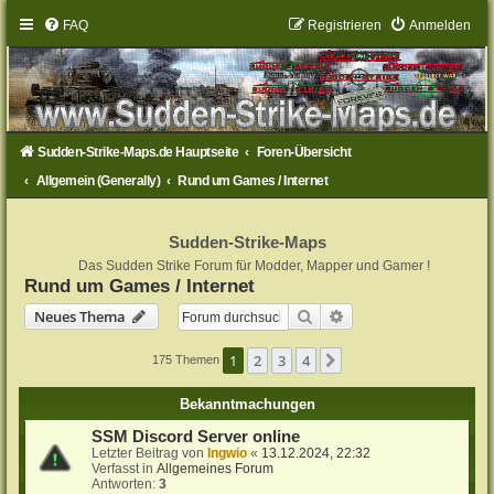
FAQ
Registrieren
Anmelden
Sudden-Strike-Maps.de Hauptseite
Foren-Übersicht
Allgemein (Generally)
Rund um Games / Internet
Sudden-Strike-Maps
Das Sudden Strike Forum für Modder, Mapper und Gamer !
Rund um Games / Internet
Suche
Erweiterte Suche
Neues Thema
1
2
3
4
Nächste
175 Themen
Bekanntmachungen
SSM Discord Server online
Letzter Beitrag von
Ingwio
«
13.12.2024, 22:32
Verfasst in
Allgemeines Forum
Antworten:
3