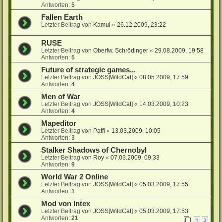
Antworten:
5
Fallen Earth
Letzter Beitrag von
Kamui
«
26.12.2009, 23:22
RUSE
Letzter Beitrag von
Oberfw. Schrödinger
«
29.08.2009, 19:58
Antworten:
5
Future of strategic games...
Letzter Beitrag von
JOSS[WildCat]
«
08.05.2009, 17:59
Antworten:
4
Men of War
Letzter Beitrag von
JOSS[WildCat]
«
14.03.2009, 10:23
Antworten:
4
Mapeditor
Letzter Beitrag von
Paffi
«
13.03.2009, 10:05
Antworten:
3
Stalker Shadows of Chernobyl
Letzter Beitrag von
Roy
«
07.03.2009, 09:33
Antworten:
9
World War 2 Online
Letzter Beitrag von
JOSS[WildCat]
«
05.03.2009, 17:55
Antworten:
1
Mod von Intex
Letzter Beitrag von
JOSS[WildCat]
«
05.03.2009, 17:53
Antworten:
21
1
2