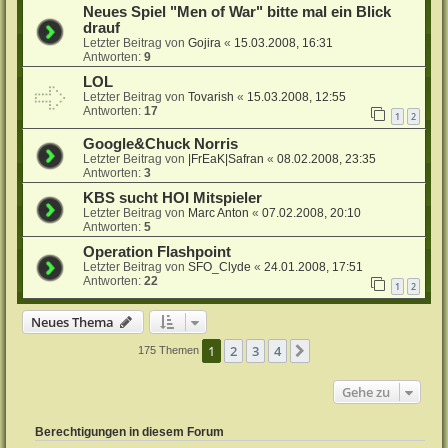
Neues Spiel "Men of War" bitte mal ein Blick
drauf
Letzter Beitrag von
Gojira
«
15.03.2008, 16:31
Antworten:
9
LOL
Letzter Beitrag von
Tovarish
«
15.03.2008, 12:55
Antworten:
17
1
2
Google&Chuck Norris
Letzter Beitrag von
|FrEaK|Safran
«
08.02.2008, 23:35
Antworten:
3
KBS sucht HOI Mitspieler
Letzter Beitrag von
Marc Anton
«
07.02.2008, 20:10
Antworten:
5
Operation Flashpoint
Letzter Beitrag von
SFO_Clyde
«
24.01.2008, 17:51
Antworten:
22
1
2
Neues Thema
1
2
3
4
Nächste
175 Themen
Gehe zu
Berechtigungen in diesem Forum