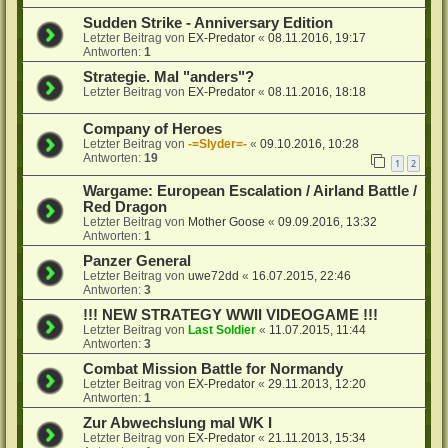
Sudden Strike - Anniversary Edition
Letzter Beitrag von
EX-Predator
«
08.11.2016, 19:17
Antworten:
1
Strategie. Mal "anders"?
Letzter Beitrag von
EX-Predator
«
08.11.2016, 18:18
Company of Heroes
Letzter Beitrag von
-=Slyder=-
«
09.10.2016, 10:28
Antworten:
19
1
2
Wargame: European Escalation / Airland Battle /
Red Dragon
Letzter Beitrag von
Mother Goose
«
09.09.2016, 13:32
Antworten:
1
Panzer General
Letzter Beitrag von
uwe72dd
«
16.07.2015, 22:46
Antworten:
3
!!! NEW STRATEGY WWII VIDEOGAME !!!
Letzter Beitrag von
Last Soldier
«
11.07.2015, 11:44
Antworten:
3
Combat Mission Battle for Normandy
Letzter Beitrag von
EX-Predator
«
29.11.2013, 12:20
Antworten:
1
Zur Abwechslung mal WK I
Letzter Beitrag von
EX-Predator
«
21.11.2013, 15:34