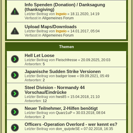
Info Spenden (Donation) / Danksagung
(thanksgiving)
Letzter Beitrag von
Ingwio
«
18.11.2020, 14:19
Verfasst in
Allgemeines Forum
Upload Maps/Downloads
Letzter Beitrag von
Ingwio
«
14.01.2017, 05:04
Verfasst in
Allgemeines Forum
Themen
Hell Let Loose
Letzter Beitrag von
Fleischfresse
«
20.09.2025, 20:03
Antworten:
5
Japanische Sudden Strike Versionen
Letzter Beitrag von
badger lowe
«
09.09.2021, 05:49
Antworten:
2
Steel Division - Normandy 44
Vorschau/Eindrücke
Letzter Beitrag von
hws85
«
15.04.2018, 21:10
Antworten:
12
Neuer Teilnehmer, 2-Hilfen benötigt
Letzter Beitrag von
Quarz1uP
«
30.03.2018, 08:04
Antworten:
2
Officers -Operation Overlord - wer kennt es?
Letzter Beitrag von
don_quijoteSE
«
07.02.2018, 16:35