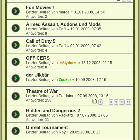
Fun Movies !
Letzter Beitrag von
marde
«
31.01.2009, 14:54
Antworten:
2
Armed Assault, Addons und Mods
Letzter Beitrag von
Paffi
«
19.01.2009, 07:35
Antworten:
8
Call of Duty 5
Letzter Beitrag von
Paffi
«
02.01.2009, 07:42
Antworten:
4
OFFICERS
Letzter Beitrag von
-=Slyder=-
«
13.12.2008, 21:15
Antworten:
8
der Ulkbär
Letzter Beitrag von
Zocker
«
10.09.2008, 12:16
Theatre of War
Letzter Beitrag von
Predator
«
07.09.2008, 13:16
Antworten:
158
1
8
9
10
11
…
Hidden and Dangerous 2
Letzter Beitrag von
Packard
«
07.07.2008, 17:05
Antworten:
11
Unreal Tournament
Letzter Beitrag von
Roy
«
29.05.2008, 18:25