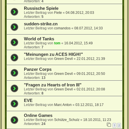
Antworten:
4
Russische Spiele
Letzter Beitrag von
Fiete
«
04.08.2012, 20:03
Antworten:
5
sudden-strike.cn
Letzter Beitrag von
comandos
«
08.07.2012, 14:33
World of Tanks
Letzter Beitrag von
tom
«
16.04.2012, 15:49
Antworten:
7
"Meinungen zu ACES HIGH!"
Letzter Beitrag von
Green Devil
«
22.01.2012, 21:39
Panzer Corps
Letzter Beitrag von
Green Devil
«
09.01.2012, 20:50
Antworten:
13
"Fragen zu Hearts of Iron III"
Letzter Beitrag von
Green Devil
«
02.01.2012, 20:08
Antworten:
8
EVE
Letzter Beitrag von
Marc Anton
«
03.12.2011, 18:17
Online Games
Letzter Beitrag von
Schütze_Schulz
«
18.10.2011, 11:23
Antworten:
24
1
2