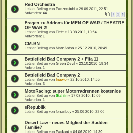
Red Orchestra
Letzter Beitrag von
Panzerstahl
«
29.09.2011, 22:51
Antworten:
44
1
2
3
Fragen zu Addons für MEN OF WAR / THEATRE
OF WAR 2!
Letzter Beitrag von
Fiete
«
13.08.2011, 19:54
Antworten:
1
CM:BN
Letzter Beitrag von
Marc Anton
«
25.12.2010, 20:49
Battlefield Bad Company 2 + Fifa 11
Letzter Beitrag von
Green Devil
«
23.10.2010, 19:34
Antworten:
1
Battlefield Bad Company 2
Letzter Beitrag von
Ingwio
«
22.10.2010, 14:55
Antworten:
3
MotoRacing: super Motorradrennen kostenlos
Letzter Beitrag von
Stahlin
«
17.08.2010, 15:09
Antworten:
1
eRepublik
Letzter Beitrag von
ferrariboy
«
25.06.2010, 22:06
Desert Law - neues Mitglied der Sudden
Familie?
Letzter Beitrag von
Packard
«
04.06.2010, 14:30