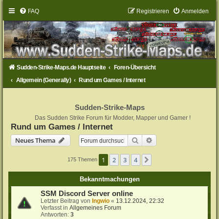
FAQ
Registrieren
Anmelden
Sudden-Strike-Maps.de Hauptseite
Foren-Übersicht
Allgemein (Generally)
Rund um Games / Internet
Sudden-Strike-Maps
Das Sudden Strike Forum für Modder, Mapper und Gamer !
Rund um Games / Internet
Suche
Erweiterte Suche
Neues Thema
1
2
3
4
Nächste
175 Themen
Bekanntmachungen
SSM Discord Server online
Letzter Beitrag von
Ingwio
«
13.12.2024, 22:32
Verfasst in
Allgemeines Forum
Antworten:
3